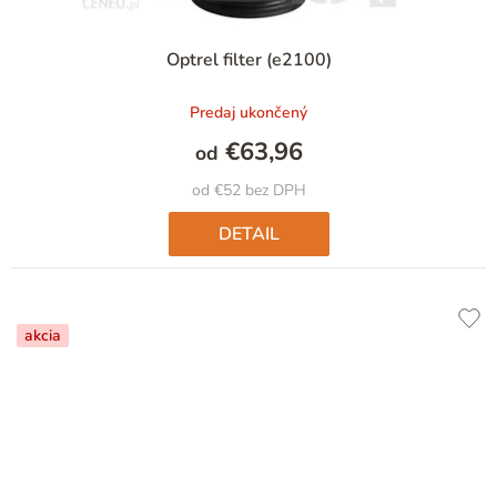
Optrel filter (e2100)
Predaj ukončený
€63,96
od
od €52 bez DPH
DETAIL
akcia