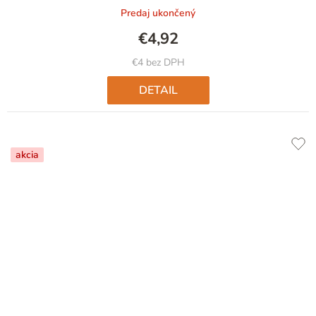
produktu
Predaj ukončený
je
5,0
€4,92
z
5
€4 bez DPH
hviezdičiek.
DETAIL
akcia