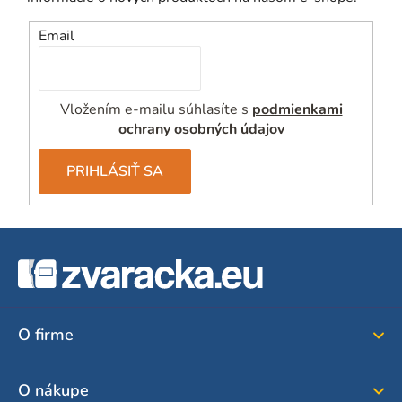
p
i
Email
s
u
Vložením e-mailu súhlasíte s
podmienkami
ochrany osobných údajov
PRIHLÁSIŤ SA
Z
á
p
ä
O firme
t
i
O nákupe