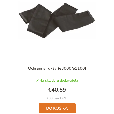
i
e
Böhler
6
p
r
MOST
6
o
d
Whale
1
u
k
t
Ochranný rukáv (e3000/e1100)
o
v
Na sklade u dodávateľa
€40,59
€33 bez DPH
DO KOŠÍKA