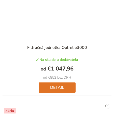
Filtračná jednotka Optrel e3000
Na sklade u dodávateľa
€1 047,96
od
od €852 bez DPH
DETAIL
akcia