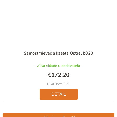
Priemerné
Samostmievacia kazeta Optrel b020
hodnotenie
produktu
Na sklade u dodávateľa
je
5,0
€172,20
z
5
€140 bez DPH
hviezdičiek.
DETAIL