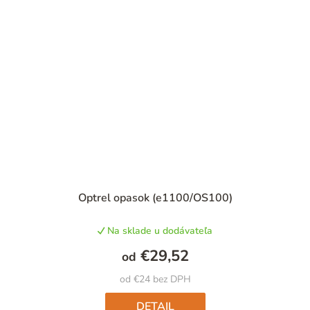
Optrel opasok (e1100/OS100)
Na sklade u dodávateľa
€29,52
od
od €24 bez DPH
DETAIL