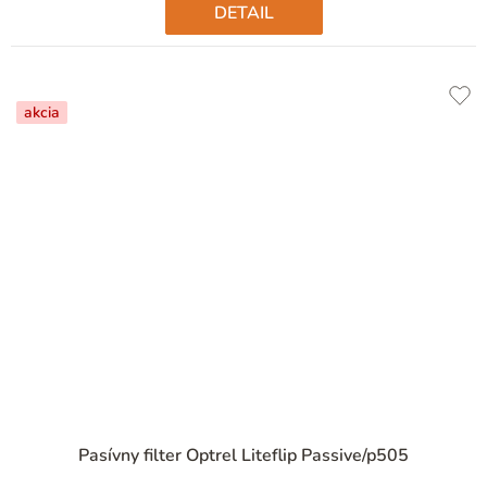
DETAIL
akcia
Priemerné
Pasívny filter Optrel Liteflip Passive/p505
hodnotenie