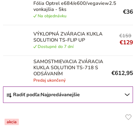
Optrel
156
Fólia Optrel e684/e600/vegaview2.5
vonkajšia - 5ks
€36
Na objednávku
Solution
2
VÝKLOPNÁ ZVÁRACIA KUKLA
€159
SOLUTION TS-FLIP UP
Speedglas
41
€129
Dostupné do 7 dní
Riland
1
SAMOSTMIEVACIA ZVÁRACIA
KUKLA SOLUTION TS-718 S
€612,95
ODSÁVANÍM
ESAB
8
Predaj ukončený
R
Radiť podľa:
Najpredávanejšie
KOWAX
13
a
d
EVERMATIC
2
e
akcia
n
RHINOweld
2