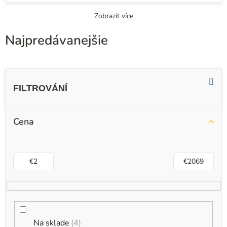
Zobrazit více
Najpredávanejšie
V
ý
p
i
Cena
s
p
r
€
2
€
2069
o
d
u
k
Na sklade
4