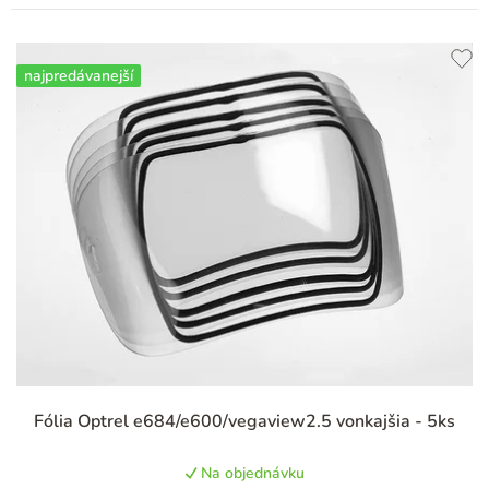
najpredávanejší
Priemerné
Fólia Optrel e684/e600/vegaview2.5 vonkajšia - 5ks
hodnotenie
produktu
Na objednávku
je