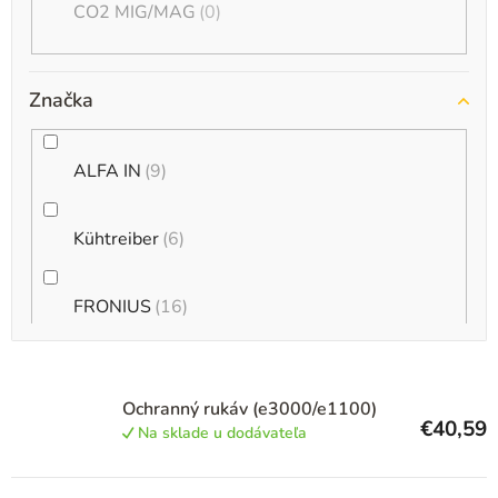
CO2 MIG/MAG
0
Značka
ALFA IN
9
Kühtreiber
6
FRONIUS
16
MAGG
12
Ochranný rukáv (e3000/e1100)
€40,59
Na sklade u dodávateľa
VILBO
12