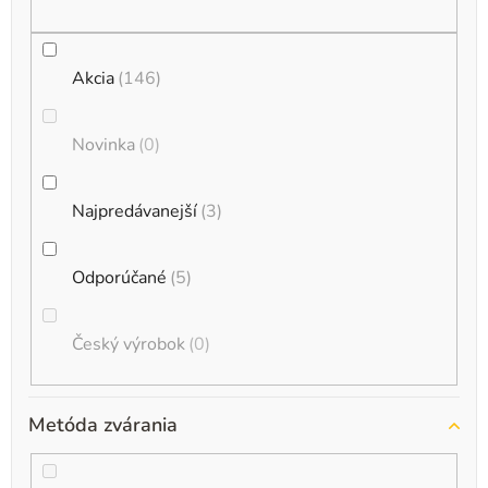
t
o
Akcia
146
v
Novinka
0
Najpredávanejší
3
Odporúčané
5
Český výrobok
0
Metóda zvárania