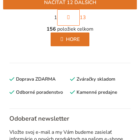
NAČÍTAŤ 12 ĎALŠÍCH
S
1
13
t
O
r
156
položiek celkom
v
á
l
HORE
n
á
k
d
o
a
v
c
a
i
Doprava ZDARMA
n
Zváračky skladom
e
i
p
Odborné poradenstvo
Kamenné predajne
e
r
v
k
Odoberať newsletter
y
v
Vložte svoj e-mail a my Vám budeme zasielať
ý
informácie o nových produktoch na našom e-shope.