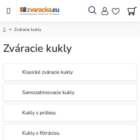
Prejsť
na
obsah
Hľadať
N
KO
Domov
Zváracie kukly
Zváracie kukly
Klasické zváracie kukly
Samozatmievacie kukly
Kukly s prilbou
Kukly s filtráciou