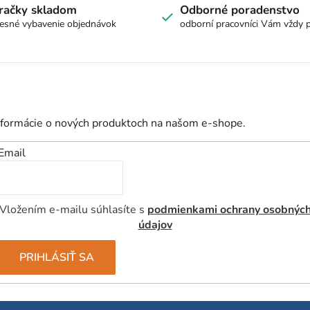
á
račky skladom
Odborné poradenstvo
d
esné vybavenie objednávok
odborní pracovníci Vám vždy 
a
c
i
e
p
nformácie o nových produktoch na našom e-shope.
r
v
Email
k
y
Vložením e-mailu súhlasíte s
podmienkami ochrany osobnýc
v
údajov
ý
p
PRIHLÁSIŤ SA
i
s