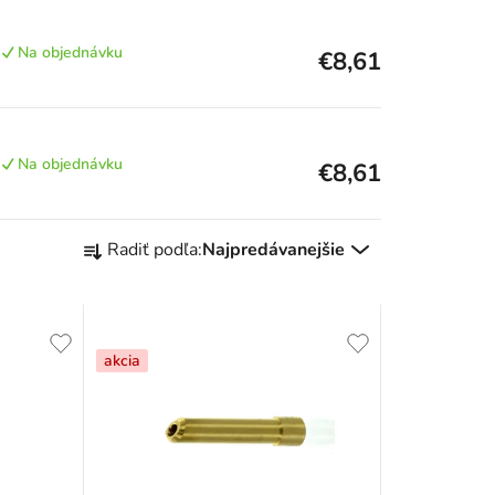
Na objednávku
€8,61
Na objednávku
€8,61
R
Radiť podľa:
Najpredávanejšie
a
d
e
akcia
n
i