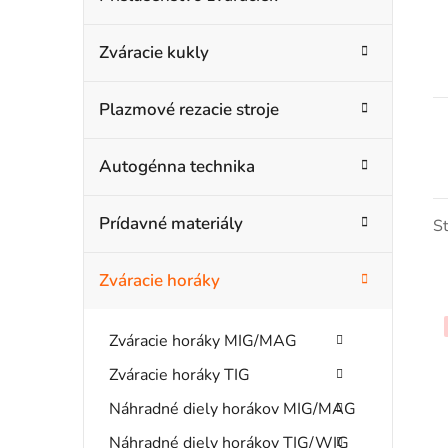
č
e
g
n
Zváracie kukly
ó
ý
r
Plazmové rezacie stroje
i
p
e
a
Autogénna technika
n
Prídavné materiály
S
e
l
Zváracie horáky
Zváracie horáky MIG/MAG
Zváracie horáky TIG
i
Náhradné diely horákov MIG/MAG
Náhradné diely horákov TIG/WIG