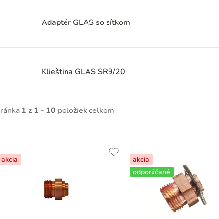
Adaptér GLAS so sítkom
Klieština GLAS SR9/20
tránka
1
z
1
-
10
položiek celkom
V
ý
akcia
akcia
odporúčané
p