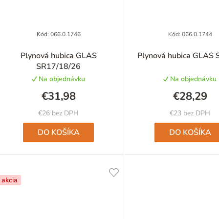
Kód:
066.0.1746
Kód:
066.0.1744
Priemerné
Priemer
Plynová hubica GLAS
Plynová hubica GLAS 
hodnotenie
hodnote
SR17/18/26
produktu
produkt
Na objednávku
Na objednávku
je
je
5,0
5,0
€31,98
€28,29
z
z
5
5
€26 bez DPH
€23 bez DPH
hviezdičiek.
hviezdič
DO KOŠÍKA
DO KOŠÍKA
akcia