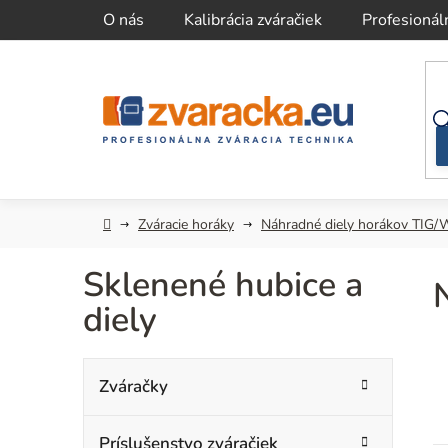
Prejsť
O nás
Kalibrácia zváračiek
Profesionál
na
obsah
Domov
Zváracie horáky
Náhradné diely horákov TIG/
Sklenené hubice a
diely
B
K
Preskočiť
Zváračky
kategórie
a
o
t
Príslušenstvo zváračiek