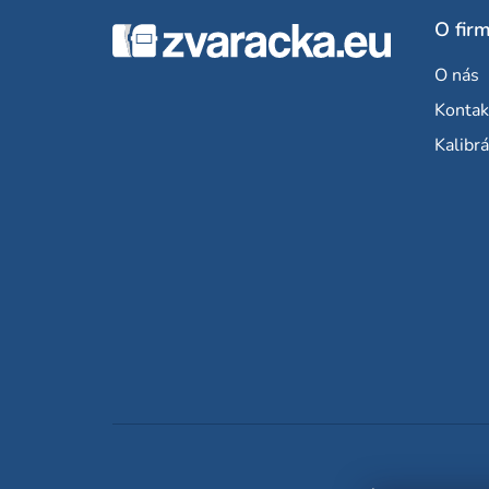
Z
O fir
á
O nás
p
Kontak
ä
Kalibrá
t
i
e