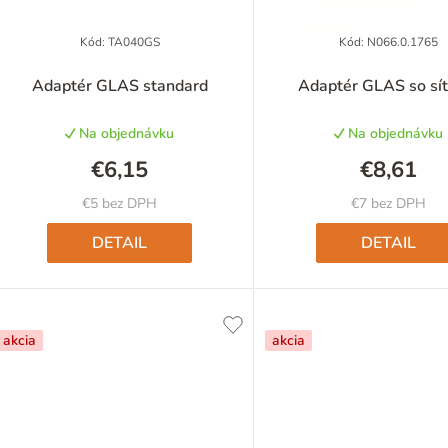
p
Kód:
TA040GS
Kód:
N066.0.1765
Priemer
Adaptér GLAS standard
Adaptér GLAS so sí
hodnote
o
produkt
Na objednávku
Na objednávku
je
d
5,0
€6,15
€8,61
z
u
5
€5 bez DPH
€7 bez DPH
hviezdič
k
DETAIL
DETAIL
o
akcia
akcia
v