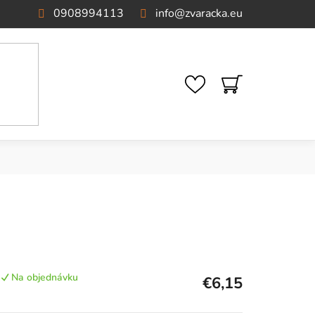
0908994113
info
@
zvaracka.eu
NÁKUPNÝ
KOŠÍK
Na objednávku
€6,15