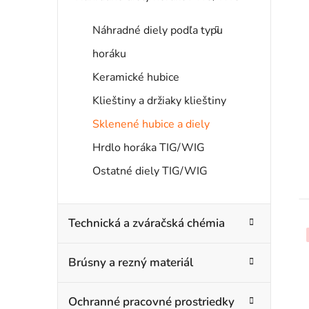
s
Náhradné diely podľa typu
r
horáku
Keramické hubice
Klieštiny a držiaky klieštiny
Sklenené hubice a diely
Hrdlo horáka TIG/WIG
Ostatné diely TIG/WIG
t
Technická a zváračská chémia
Brúsny a rezný materiál
Ochranné pracovné prostriedky