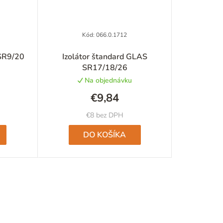
Kód:
066.0.1712
né
Priemerné
SR9/20
Izolátor štandard GLAS
nie
hodnotenie
SR17/18/26
u
produktu
Na objednávku
je
5,0
€9,84
z
5
€8 bez DPH
iek.
hviezdičiek.
DO KOŠÍKA