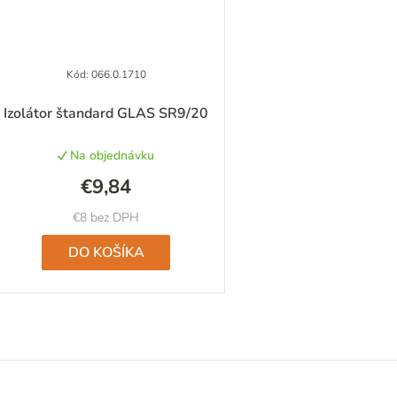
Kód:
066.0.1710
Priemerné
Izolátor štandard GLAS SR9/20
hodnotenie
produktu
Na objednávku
je
5,0
€9,84
z
5
€8 bez DPH
hviezdičiek.
DO KOŠÍKA
O
v
l