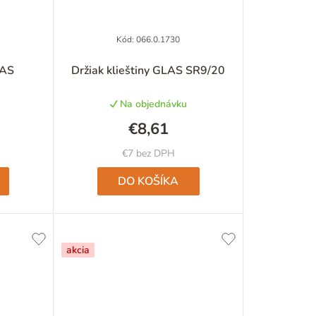
Kód:
066.0.1730
né
Priemerné
LAS
Držiak klieštiny GLAS SR9/20
nie
hodnotenie
u
produktu
Na objednávku
je
5,0
€8,61
z
5
€7 bez DPH
iek.
hviezdičiek.
DO KOŠÍKA
akcia