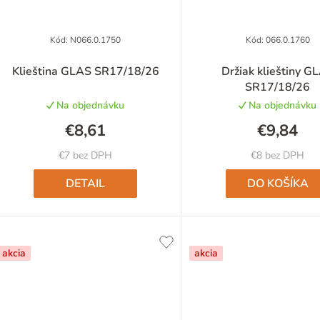
Kód:
N066.0.1750
Kód:
066.0.1760
Priemerné
Priemer
Klieština GLAS SR17/18/26
Držiak klieštiny G
hodnotenie
hodnote
SR17/18/26
produktu
produkt
Na objednávku
Na objednávku
je
je
5,0
5,0
€8,61
€9,84
z
z
5
5
€7 bez DPH
€8 bez DPH
hviezdičiek.
hviezdič
DETAIL
DO KOŠÍKA
akcia
akcia