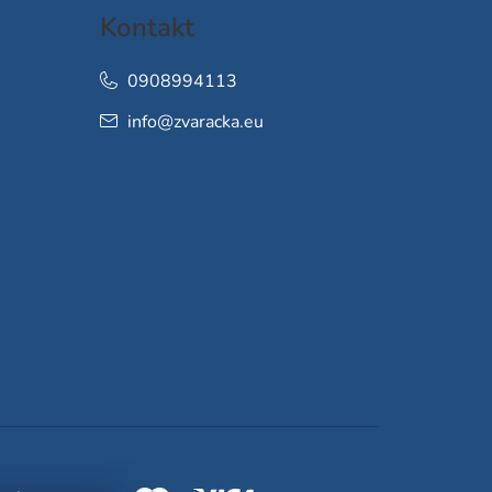
Kontakt
0908994113
info
@
zvaracka.eu