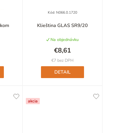
e
p
Kód:
N066.0.1720
né
Priemerné
r
tkom
Klieština GLAS SR9/20
nie
hodnotenie
u
produktu
o
Na objednávku
je
d
5,0
€8,61
z
u
5
€7 bez DPH
iek.
hviezdičiek.
k
DETAIL
t
o
akcia
v