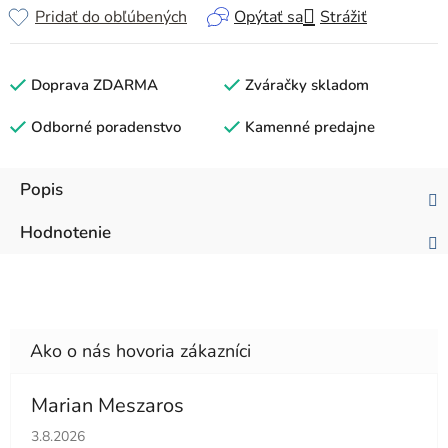
Pridať do obľúbených
Opýtať sa
Strážiť
Doprava ZDARMA
Zváračky skladom
Odborné poradenstvo
Kamenné predajne
Popis
Hodnotenie
Marian Meszaros
Hodnotenie obchodu je 5 z 5 hviezdičiek.
3.8.2026