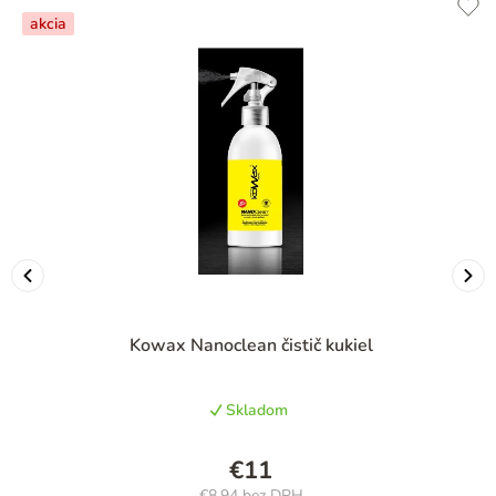
akcia
Kowax Nanoclean čistič kukiel
Skladom
€11
€8,94 bez DPH