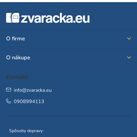
Z
á
p
ä
O firme
t
i
O nákupe
e
Kontakt
info
@
zvaracka.eu
0908994113
Spôsoby dopravy: