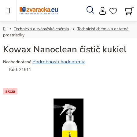
Prejsť
na
obsah
Hľadať
N
KO
Domov
Technická a zváračská chémia
Technická chémia a ostatné
prostriedky
Kowax Nanoclean čistič kukiel
Priemerné
Podrobnosti hodnotenia
Neohodnotené
hodnotenie
Kód:
21511
produktu
je
0,0
akcia
z
5
hviezdičiek.