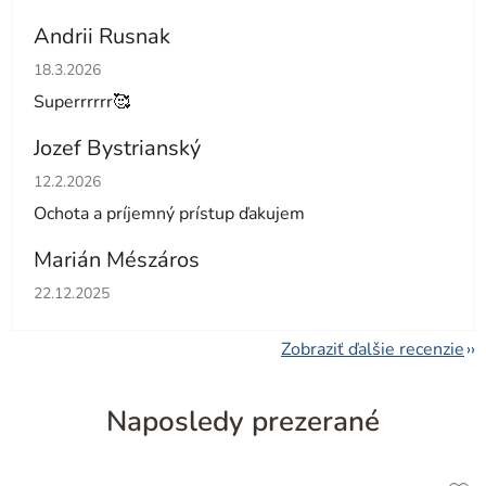
Andrii Rusnak
Hodnotenie obchodu je 5 z 5 hviezdičiek.
18.3.2026
Superrrrrr🥰
Jozef Bystrianský
Hodnotenie obchodu je 5 z 5 hviezdičiek.
12.2.2026
Ochota a príjemný prístup ďakujem
Marián Mészáros
Hodnotenie obchodu je 5 z 5 hviezdičiek.
22.12.2025
Zobraziť ďalšie recenzie
Naposledy prezerané