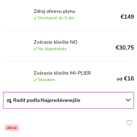
r
o
Zdroj ohrevu plynu
€149
d
Dostupné do 5 dní
u
k
Zváracie kliešte NO
t
€30,75
Na objednávku
o
v
Zváracie kliešte MI-PLIER
€16
od
Skladom
R
Radiť podľa:
Najpredávanejšie
a
d
e
akcia
n