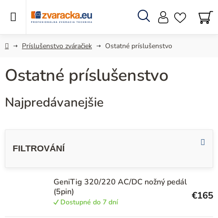
Prejsť
na
obsah
Hľadať
N
KO
Domov
Príslušenstvo zváračiek
Ostatné príslušenstvo
Ostatné príslušenstvo
Najpredávanejšie
V
ý
p
i
GeniTig 320/220 AC/DC nožný pedál
s
(5pin)
€165
p
Dostupné do 7 dní