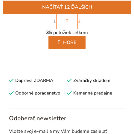
NAČÍTAŤ 12 ĎALŠÍCH
S
1
3
t
O
r
35
položiek celkom
v
á
l
HORE
n
á
k
d
o
a
v
c
a
i
Doprava ZDARMA
n
Zváračky skladom
e
i
p
Odborné poradenstvo
Kamenné predajne
e
r
v
k
Odoberať newsletter
y
v
Vložte svoj e-mail a my Vám budeme zasielať