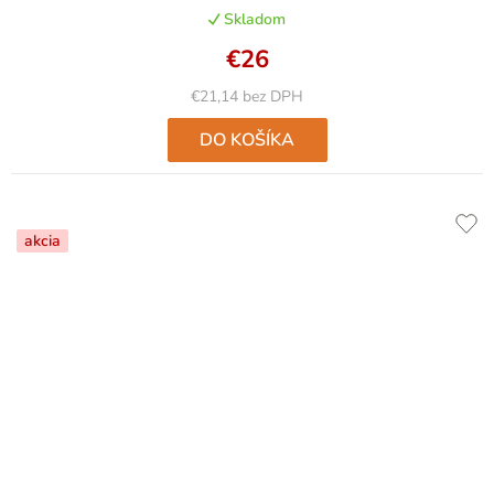
produktu
Skladom
je
5,0
€26
z
5
€21,14 bez DPH
hviezdičiek.
DO KOŠÍKA
akcia