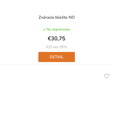
Priemerné
Zváracie kliešte NO
hodnotenie
produktu
Na objednávku
je
5,0
€30,75
z
5
€25 bez DPH
hviezdičiek.
DETAIL