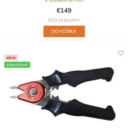
Dostupné do 5 dní
€149
€121,14 bez DPH
DO KOŠÍKA
akcia
odporúčané