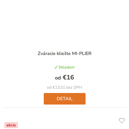
Priemerné
Zváracie kliešte MI-PLIER
hodnotenie
produktu
Skladom
je
5,0
€16
od
z
5
od €13,01 bez DPH
hviezdičiek.
DETAIL
akcia