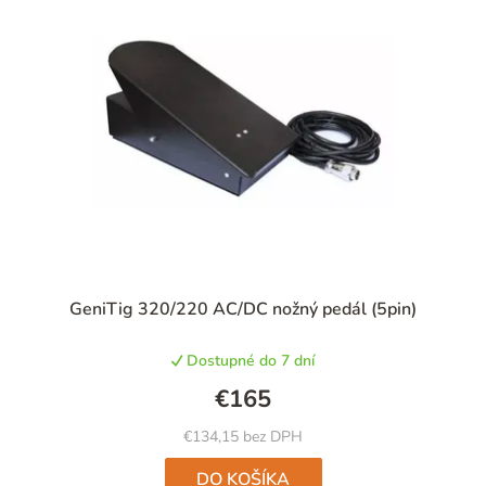
i
e
p
r
o
d
u
k
t
GeniTig 320/220 AC/DC nožný pedál (5pin)
o
v
Dostupné do 7 dní
€165
€134,15 bez DPH
DO KOŠÍKA