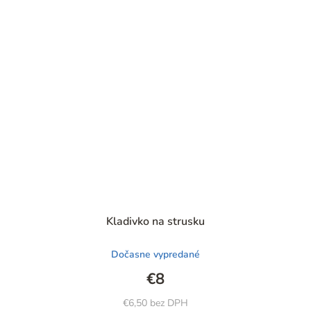
Priemerné
Kladivko na strusku
hodnotenie
produktu
Dočasne vypredané
je
4,6
€8
z
5
€6,50 bez DPH