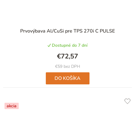
Prvovýbava Al/CuSi pre TPS 270i C PULSE
Dostupné do 7 dní
€72,57
€59 bez DPH
DO KOŠÍKA
akcia