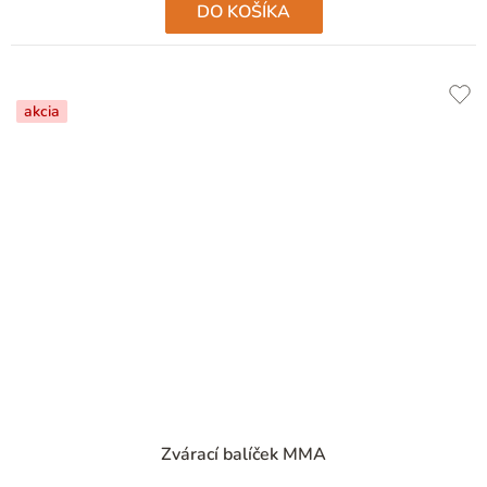
DO KOŠÍKA
akcia
Priemerné
Zvárací balíček MMA
hodnotenie