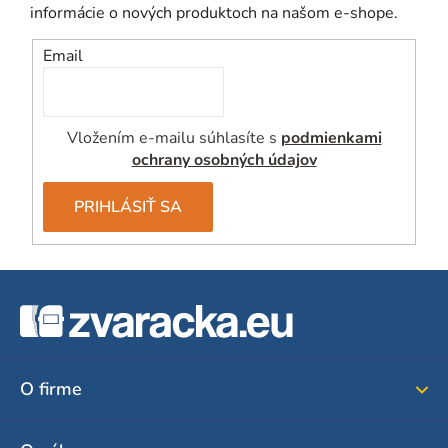
ý
informácie o nových produktoch na našom e-shope.
p
i
Email
s
u
Vložením e-mailu súhlasíte s
podmienkami
ochrany osobných údajov
PRIHLÁSIŤ SA
Z
á
p
ä
O firme
t
i