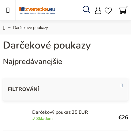
Prejsť
na
obsah
Hľadať
N
KO
Domov
Darčekové poukazy
Darčekové poukazy
Najpredávanejšie
V
ý
p
i
s
Darčekový poukaz 25 EUR
€26
Skladom
p