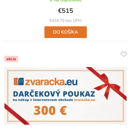
Na objednávku
€515
€418,70 bez DPH
DO KOŠÍKA
akcia