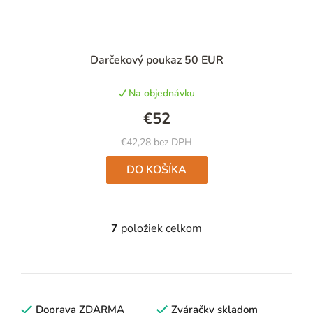
Darčekový poukaz 50 EUR
Na objednávku
€52
€42,28 bez DPH
DO KOŠÍKA
7
položiek celkom
O
v
l
á
d
Doprava ZDARMA
Zváračky skladom