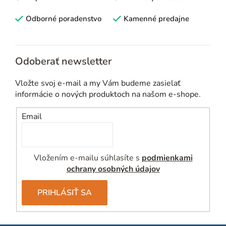
a
c
Odborné poradenstvo
Kamenné predajne
i
e
p
Odoberať newsletter
r
v
Vložte svoj e-mail a my Vám budeme zasielať
k
informácie o nových produktoch na našom e-shope.
y
v
Email
ý
p
i
Vložením e-mailu súhlasíte s
podmienkami
s
ochrany osobných údajov
u
PRIHLÁSIŤ SA