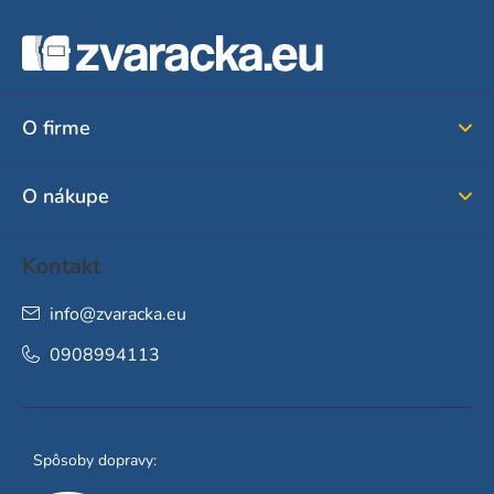
Z
á
p
ä
O firme
t
i
O nákupe
e
Kontakt
info
@
zvaracka.eu
0908994113
Spôsoby dopravy: