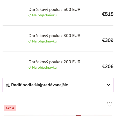
r
o
Darčekový poukaz 500 EUR
€515
d
Na objednávku
u
k
Darčekový poukaz 300 EUR
t
€309
Na objednávku
o
v
Darčekový poukaz 200 EUR
€206
Na objednávku
R
Radiť podľa:
Najpredávanejšie
a
d
e
akcia
n