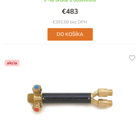
Na sklade u dodávateľa
€483
€392,68 bez DPH
DO KOŠÍKA
akcia