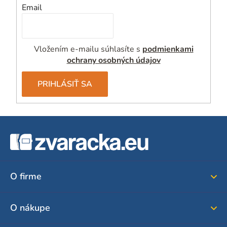
v
Email
ý
p
i
Vložením e-mailu súhlasíte s
podmienkami
s
ochrany osobných údajov
u
PRIHLÁSIŤ SA
Z
á
p
ä
O firme
t
i
O nákupe
e