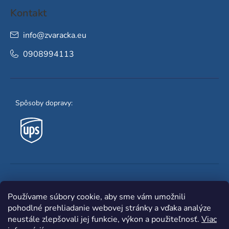
Kontakt
info
@
zvaracka.eu
0908994113
Spôsoby dopravy:
Obľúbené spôsoby platby:
Používame súbory cookie, aby sme vám umožnili
pohodlné prehliadanie webovej stránky a vďaka analýze
neustále zlepšovali jej funkcie, výkon a použiteľnosť.
Viac