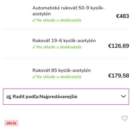
r
Automatická rukoväť 50-9 kyslík-
o
acetylén
€483
d
Na sklade u dodávateľa
u
k
Rukoväť 19-6 kyslík-acetylén
t
€126,69
Na sklade u dodávateľa
o
v
Rukoväť 85 kyslík-acetylén
€179,58
Na sklade u dodávateľa
R
Radiť podľa:
Najpredávanejšie
a
d
e
akcia
n