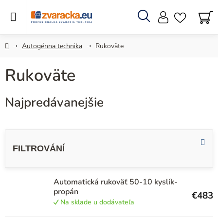
Prejsť
na
obsah
Hľadať
N
KO
Domov
Autogénna technika
Rukoväte
Rukoväte
Najpredávanejšie
V
ý
p
i
Automatická rukoväť 50-10 kyslík-
s
propán
€483
p
Na sklade u dodávateľa