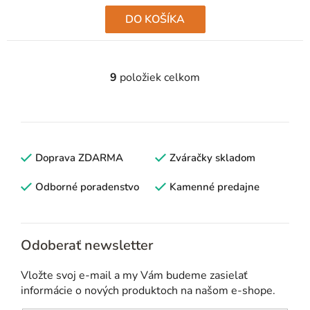
DO KOŠÍKA
9
položiek celkom
O
v
l
á
d
Doprava ZDARMA
Zváračky skladom
a
c
Odborné poradenstvo
Kamenné predajne
i
e
p
Odoberať newsletter
r
v
Vložte svoj e-mail a my Vám budeme zasielať
k
informácie o nových produktoch na našom e-shope.
y