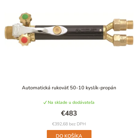
i
e
p
r
o
d
u
k
t
Automatická rukoväť 50-10 kyslík-propán
o
v
Na sklade u dodávateľa
€483
€392,68 bez DPH
DO KOŠÍKA