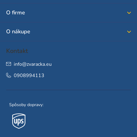
ä
O firme
t
i
O nákupe
e
Kontakt
info
@
zvaracka.eu
0908994113
Spôsoby dopravy: