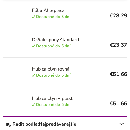
i
s
Fólia Al lepiaca
€28,29
Dostupné do 5 dní
p
r
o
Držiak spony štandard
€23,37
d
Dostupné do 5 dní
u
k
Hubica plyn rovná
t
€51,66
Dostupné do 5 dní
o
v
Hubica plyn + plast
€51,66
Dostupné do 5 dní
R
Radiť podľa:
Najpredávanejšie
a