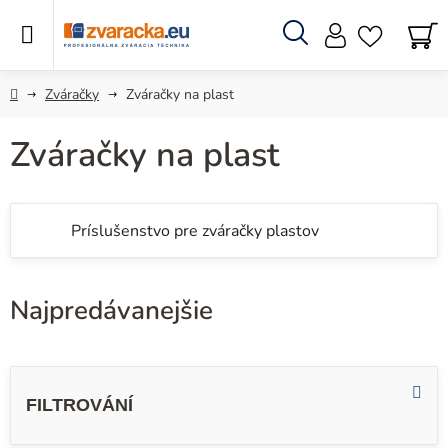
Prejsť
na
obsah
Hľadať
N
KO
Domov
Zváračky
Zváračky na plast
Zváračky na plast
Príslušenstvo pre zváračky plastov
Najpredávanejšie
V
ý
p