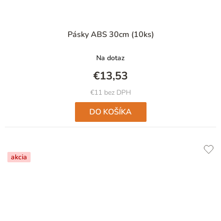
Pásky ABS 30cm (10ks)
Na dotaz
€13,53
€11 bez DPH
DO KOŠÍKA
akcia