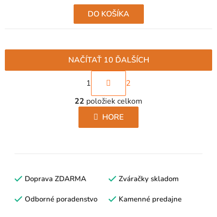
DO KOŠÍKA
NAČÍTAŤ 10 ĎALŠÍCH
S
1
2
t
O
r
22
položiek celkom
v
á
l
HORE
n
á
k
d
o
a
v
c
a
i
Doprava ZDARMA
n
Zváračky skladom
e
i
p
Odborné poradenstvo
Kamenné predajne
e
r