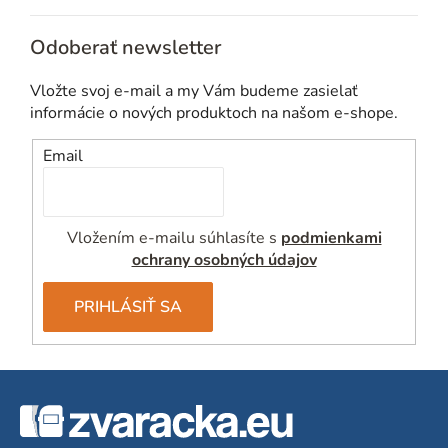
v
k
Odoberať newsletter
y
v
Vložte svoj e-mail a my Vám budeme zasielať
ý
informácie o nových produktoch na našom e-shope.
p
i
Email
s
u
Vložením e-mailu súhlasíte s
podmienkami
ochrany osobných údajov
PRIHLÁSIŤ SA
Z
á
p