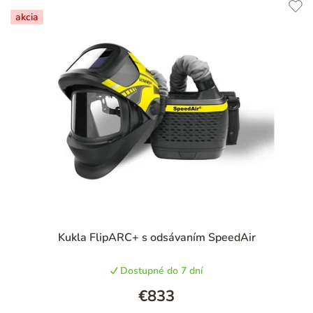
e
akcia
n
i
e
p
r
o
d
u
k
t
Kukla FlipARC+ s odsávaním SpeedAir
o
v
Dostupné do 7 dní
€833