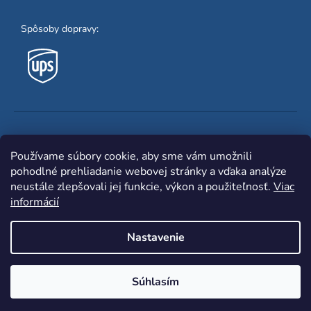
Spôsoby dopravy:
Obľúbené spôsoby platby:
Používame súbory cookie, aby sme vám umožnili
pohodlné prehliadanie webovej stránky a vďaka analýze
neustále zlepšovali jej funkcie, výkon a použiteľnosť.
Viac
informácií
Nastavenie
Shoptet
|
mime digital
Copyright 2026
www.zvaracka.eu
. Všetky práva
Súhlasím
vyhradené.