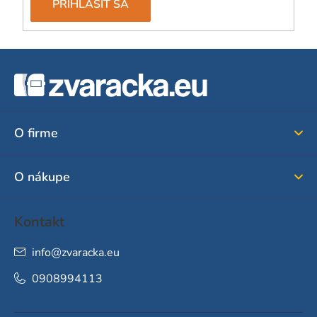
PRIHLÁSIŤ SA
Z
á
p
ä
O firme
t
i
O nákupe
e
Kontakt
info
@
zvaracka.eu
0908994113