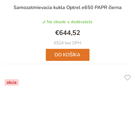
Samozatmievacia kukla Optrel e650 PAPR čierna
Na sklade u dodávateľa
€644,52
€524 bez DPH
DO KOŠÍKA
akcia