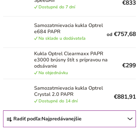
SpeedAir
€833
p
Dostupné do 7 dní
r
Samozatmievacia kukla Optrel
o
e684 PAPR
€757,68
od
d
Na sklade u dodávateľa
u
Kukla Optrel Clearmaxx PAPR
k
e3000 brúsny štít s prípravou na
t
€299
odsávanie
Na objednávku
o
v
Samozatmievacia kukla Optrel
Crystal 2.0 PAPR
€881,91
Dostupné do 14 dní
R
Radiť podľa:
Najpredávanejšie
a
d