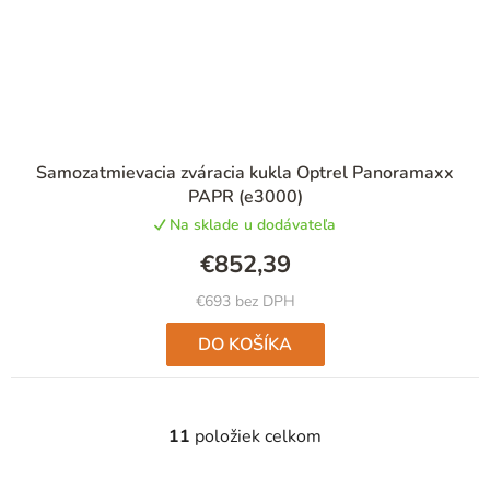
Samozatmievacia zváracia kukla Optrel Panoramaxx
PAPR (e3000)
Na sklade u dodávateľa
€852,39
€693 bez DPH
DO KOŠÍKA
11
položiek celkom
O
v