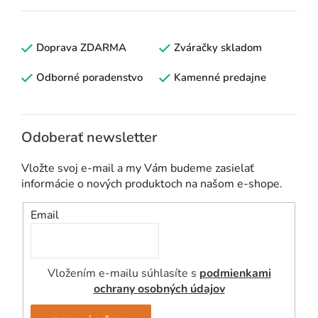
l
á
d
Doprava ZDARMA
Zváračky skladom
a
c
Odborné poradenstvo
Kamenné predajne
i
e
p
Odoberať newsletter
r
v
Vložte svoj e-mail a my Vám budeme zasielať
k
informácie o nových produktoch na našom e-shope.
y
v
Email
ý
p
i
Vložením e-mailu súhlasíte s
podmienkami
s
ochrany osobných údajov
u