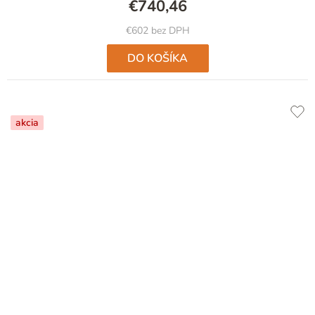
€740,46
€602 bez DPH
DO KOŠÍKA
akcia