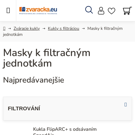
Prejsť
na
obsah
Hľadať
N
KO
Domov
Zváracie kukly
Kukly s filtráciou
Masky k filtračným
jednotkám
Masky k filtračným
jednotkám
Najpredávanejšie
V
ý
p
i
Kukla FlipARC+ s odsávaním
s