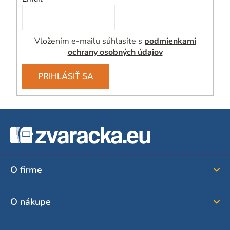
Vložením e-mailu súhlasíte s
podmienkami
ochrany osobných údajov
PRIHLÁSIŤ SA
Z
á
p
ä
O firme
t
i
O nákupe
e