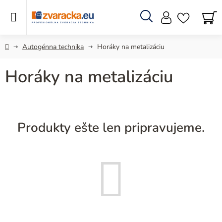
Prejsť
na
obsah
Hľadať
N
KO
Domov
Autogénna technika
Horáky na metalizáciu
Horáky na metalizáciu
Produkty ešte len pripravujeme.