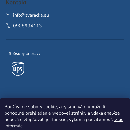
Kontakt
info
@
zvaracka.eu
0908994113
Spôsoby dopravy:
Obľúbené spôsoby platby:
Používame súbory cookie, aby sme vám umožnili
pohodlné prehliadanie webovej stránky a vďaka analýze
neustále zlepšovali jej funkcie, výkon a použiteľnosť.
Viac
informácií