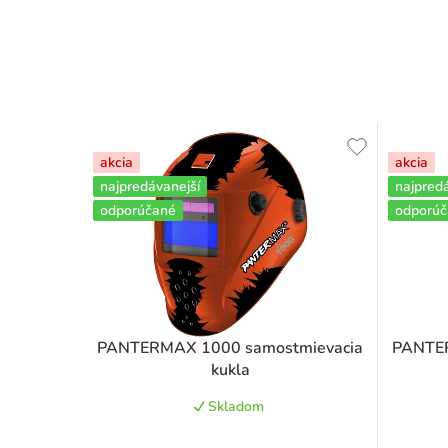
akcia
akcia
najpredávanejší
najpred
odporúčané
odporú
PANTERMAX 1000 samostmievacia
PANTER
kukla
Skladom