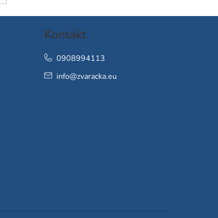
Kontakt
0908994113
info
@
zvaracka.eu