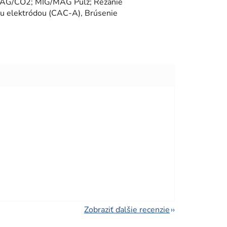
/MAG/CO2; MIG/MAG Pulz; Rezanie
ou elektródou (CAC-A), Brúsenie
viezdičiek.
viezdičiek.
Zobraziť ďalšie recenzie