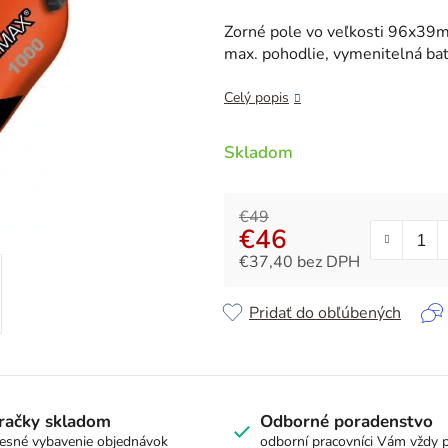
je
0,0
Zorné pole vo veľkosti 96x39m
z
max. pohodlie, vymenitelná baté
5
hviezdičiek.
Celý popis
Skladom
€49
€46
€37,40 bez DPH
Jednotková cena:
Pridať do obľúbených
račky skladom
Odborné poradenstvo
esné vybavenie objednávok
odborní pracovníci Vám vždy 