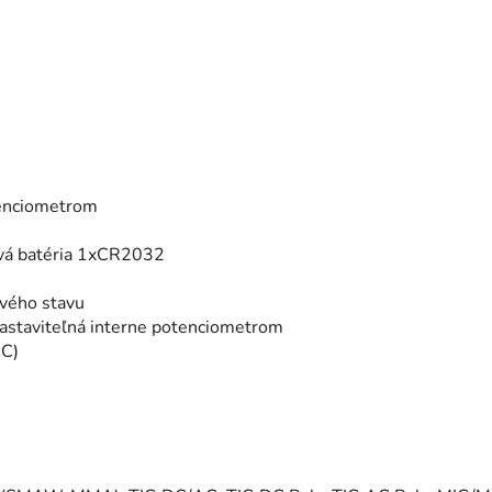
otenciometrom
iová batéria 1xCR2032
avého stavu
 nastaviteľná interne potenciometrom
AC)