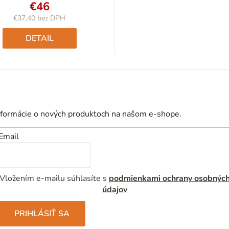
€46
€37,40 bez DPH
Jednotková
cena:
DETAIL
nformácie o nových produktoch na našom e-shope.
Email
Vložením e-mailu súhlasíte s
podmienkami ochrany osobnýc
údajov
PRIHLÁSIŤ SA