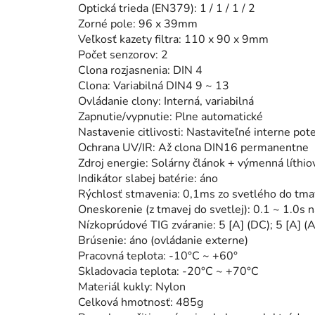
Optická trieda (EN379): 1 / 1 / 1 / 2
Zorné pole: 96 x 39mm
Veľkosť kazety filtra: 110 x 90 x 9mm
Počet senzorov: 2
Clona rozjasnenia: DIN 4
Clona: Variabilná DIN4 9 ~ 13
Ovládanie clony: Interná, variabilná
Zapnutie/vypnutie: Plne automatické
Nastavenie citlivosti: Nastaviteľné interne p
Ochrana UV/IR: Až clona DIN16 permanentne
Zdroj energie: Solárny článok + výmenná líth
Indikátor slabej batérie: áno
Rýchlosť stmavenia: 0,1ms zo svetlého do tm
Oneskorenie (z tmavej do svetlej): 0.1 ~ 1.0s
Nízkoprúdové TIG zváranie: 5 [A] (DC); 5 [A] (
Brúsenie: áno (ovládanie externe)
Pracovná teplota: -10°C ~ +60°
Skladovacia teplota: -20°C ~ +70°C
Materiál kukly: Nylon
Celková hmotnosť: 485g