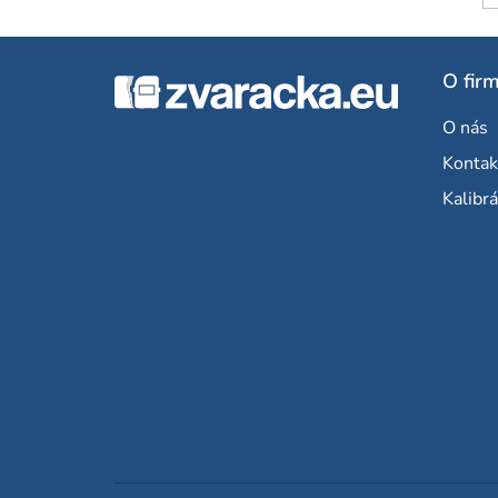
Z
O fir
á
O nás
p
Kontak
ä
Kalibrá
t
i
e