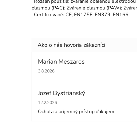
Rozsah použitia: zváranie obalenou elektró
plazmou (PAC); Zváranie plazmou (PAW); Zvára
Certifikované: CE, EN175F, EN379, EN166
Marian Meszaros
Hodnotenie obchodu je 5 z 5 hviezdičiek.
3.8.2026
Jozef Bystrianský
Hodnotenie obchodu je 5 z 5 hviezdičiek.
12.2.2026
Ochota a príjemný prístup ďakujem