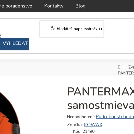
ne poradenstvo
Kontakty
Blog
Domov
Zvá
PANTERM
PANTERMAX
samostmieva
Priemerné
Podrobnosti hodn
Neohodnotené
hodnotenie
Značka:
KOWAX
produktu
Kód:
21490