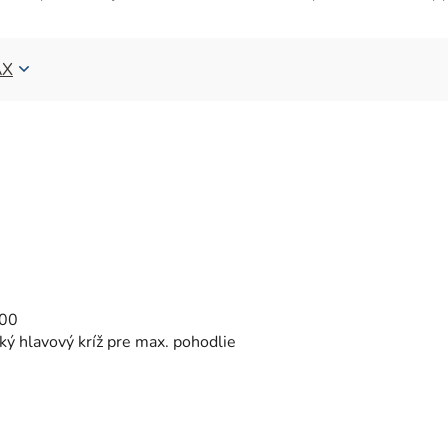
X
000
ký hlavový kríž pre max. pohodlie