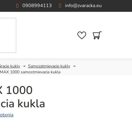
0908994113
info
@
zvaracka.eu
NÁKUPNÝ
KOŠÍK
racie kukly
Samozatmievacie kukly
AX 1000 samostmievacia kukla
 1000
cia kukla
otenia