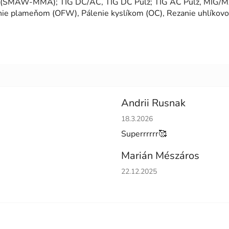
dou (SMAW-MMA); TIG DC/AC, TIG DC Pulz; TIG AC Pulz, MIG
nie plameňom (OFW), Pálenie kyslíkom (OC), Rezanie uhlíkov
Andrii Rusnak
Hodnotenie obchodu je 5 z 5 h
18.3.2026
Superrrrrr🥰
Marián Mészáros
Hodnotenie obchodu je 5 z 5 h
22.12.2025