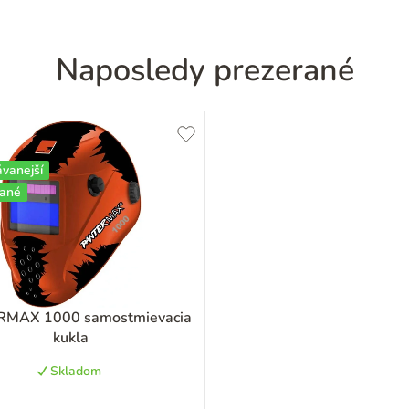
Naposledy prezerané
ávanejší
čané
MAX 1000 samostmievacia
kukla
Skladom