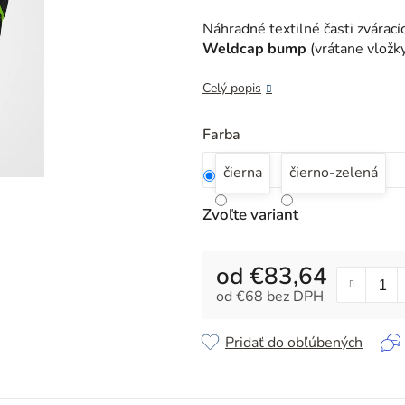
je
0,0
Náhradné textilné časti zvárac
z
Weldcap bump
(vrátane vložk
5
hviezdičiek.
Celý popis
Farba
čierna
čierno-zelená
Zvoľte variant
od
€83,64
od
€68
bez DPH
Jednotková cena:
Pridať do obľúbených