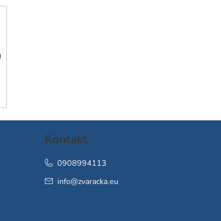
h
Kontakt
0908994113
info
@
zvaracka.eu