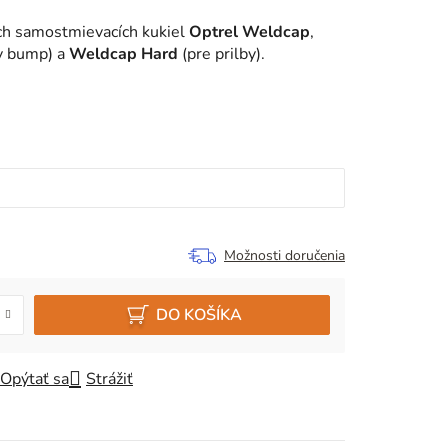
ích samostmievacích kukiel
Optrel Weldcap
,
y bump) a
Weldcap Hard
(pre prilby).
Možnosti doručenia
DO KOŠÍKA
Opýtať sa
Strážiť