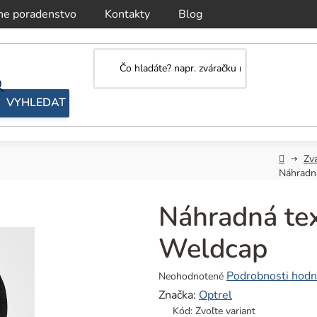
ne poradenstvo
Kontakty
Blog
Domov
Zvá
Náhradná
Náhradná tex
Weldcap
Priemerné
Podrobnosti hodn
Neohodnotené
hodnotenie
Značka:
Optrel
produktu
Kód:
Zvoľte variant