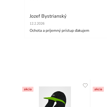
Jozef Bystrianský
Hodnotenie obchodu je 5 z 5 hviezdičiek.
12.2.2026
Ochota a príjemný prístup ďakujem
akcia
akcia