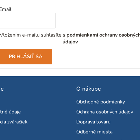
Email
Vložením e-mailu súhlasíte s
podmienkami ochrany osobnýc
údajov
PRIHLÁSIŤ SA
me
O nákupe
Obchodné podmienky
tné údaje
Ochrana osobných údajov
cia zváračiek
Doprava tovaru
Odberné miesta