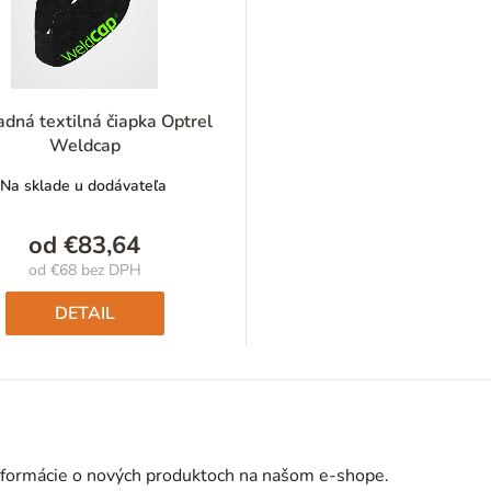
dná textilná čiapka Optrel
Weldcap
Na sklade u dodávateľa
od
€83,64
od
€68
bez DPH
Jednotková
cena:
DETAIL
nformácie o nových produktoch na našom e-shope.