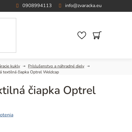
0908994113
info
@
zvaracka.eu
NÁKUPNÝ
KOŠÍK
racie kukly
Príslušenstvo a náhradné diely
 textilná čiapka Optrel Weldcap
tilná čiapka Optrel
otenia