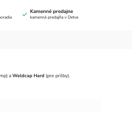
Kamenné predajne
poradia
kamenná predajňa v Detve
ump) a
Weldcap Hard
(pre prilby).
viezdičiek.