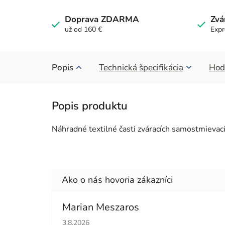
Doprava ZDARMA
Zvá
už od 160 €
Expr
Popis
Technická špecifikácia
Hod
Náhradné textilné časti zváracích samostmievac
Marian Meszaros
Hodnotenie obchodu je 5 z 5 hviezdičiek.
3.8.2026