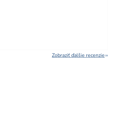
viezdičiek.
Zobraziť ďalšie recenzie