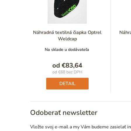
Náhradná textilná čiapka Optrel
Náhra
Weldcap
Na sklade u dodávateľa
od
€83,64
od
€68
bez DPH
Jednotková
cena:
DETAIL
Odoberať newsletter
Vložte svoj e-mail a my Vám budeme zasielať i