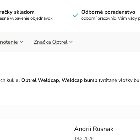
račky skladom
Odborné poradenstvo
esné vybavenie objednávok
odborní pracovníci Vám vždy 
notenie
Značka
Optrel
ích kukiel
Optrel Weldcap
,
Weldcap bump
(vrátane vložky b
Andrii Rusnak
Hodnotenie obchodu je 5 z 5 h
18.3.2026