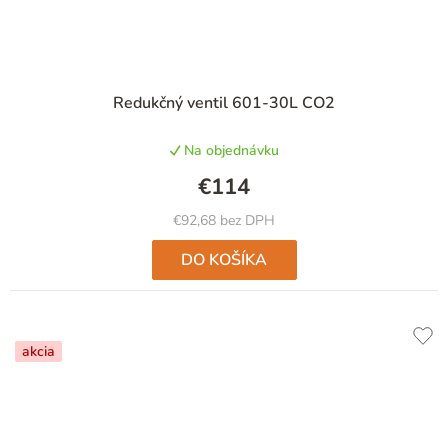
Priemerné
Redukčný ventil 601-30L CO2
hodnotenie
produktu
Na objednávku
je
5,0
€114
z
5
€92,68 bez DPH
hviezdičiek.
DO KOŠÍKA
akcia