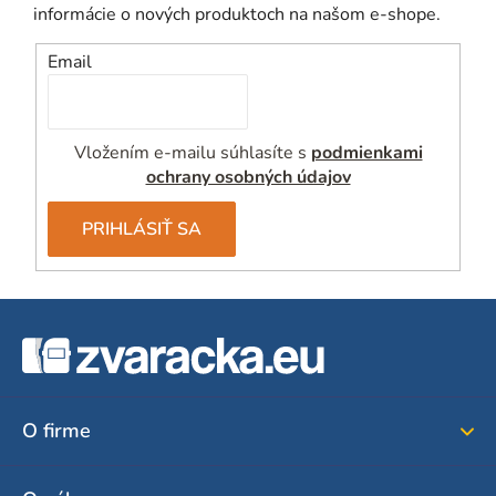
ý
informácie o nových produktoch na našom e-shope.
p
i
Email
s
u
Vložením e-mailu súhlasíte s
podmienkami
ochrany osobných údajov
PRIHLÁSIŤ SA
Z
á
p
ä
O firme
t
i