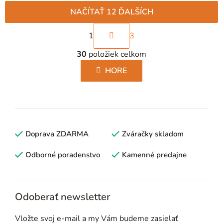
NAČÍTAŤ 12 ĎALŠÍCH
S
1
3
t
O
r
30
položiek celkom
v
á
l
HORE
n
á
k
d
o
a
v
c
a
i
Doprava ZDARMA
n
Zváračky skladom
e
i
p
Odborné poradenstvo
Kamenné predajne
e
r
v
k
Odoberať newsletter
y
v
Vložte svoj e-mail a my Vám budeme zasielať