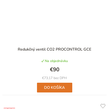
Priemerné
Redukčný ventil CO2 PROCONTROL GCE
hodnotenie
produktu
Na objednávku
je
5,0
€90
z
5
€73,17 bez DPH
hviezdičiek.
DO KOŠÍKA