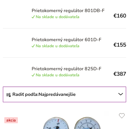
r
o
Prietokomerný regulátor 801DB-F
€160
d
Na sklade u dodávateľa
u
k
Prietokomerný regulátor 601D-F
t
€155
Na sklade u dodávateľa
o
v
Prietokomerný regulátor 825D-F
€387
Na sklade u dodávateľa
R
Radiť podľa:
Najpredávanejšie
a
d
e
akcia
n