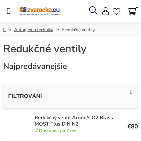
Prejsť
na
obsah
Hľadať
N
KO
Domov
Autogénna technika
Redukčné ventily
Redukčné ventily
Najpredávanejšie
V
ý
p
i
Redukčný ventil Argón/CO2 Brass
s
MOST Plus DIN N2
€80
p
Dostupné do 7 dní