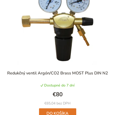
i
e
p
r
o
d
u
k
t
Redukčný ventil Argón/CO2 Brass MOST Plus DIN N2
o
v
Dostupné do 7 dní
€80
€65,04 bez DPH
DO KOŠÍKA