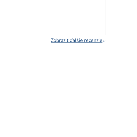
viezdičiek.
Zobraziť ďalšie recenzie