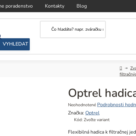
ne poradenstvo
Kontakty
Blog
Domov
Zvá
filtračný
Optrel hadi
Priemerné
Podrobnosti hodn
Neohodnotené
hodnotenie
Značka:
Optrel
produktu
Kód:
Zvoľte variant
je
0,0
Flexibilná hadica k filtračnej