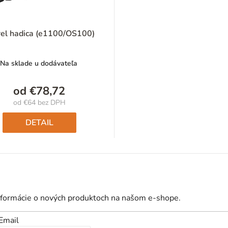
rel hadica (e1100/OS100)
Na sklade u dodávateľa
od
€78,72
od
€64
bez DPH
Jednotková
cena:
DETAIL
nformácie o nových produktoch na našom e-shope.
Email