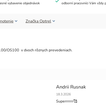
esné vybavenie objednávok
odborní pracovníci Vám vždy 
notenie
Značka
Optrel
 e1100/OS100 v dvoch rôznych prevedeniach.
Andrii Rusnak
Hodnotenie obchodu je 5 z 5 h
18.3.2026
Superrrrrr🥰