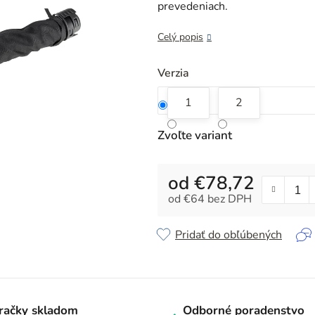
z
prevedeniach.
5
hviezdičiek.
Celý popis
Verzia
1
2
Zvoľte variant
od
€78,72
od
€64
bez DPH
Jednotková cena:
Pridať do obľúbených
račky skladom
Odborné poradenstvo