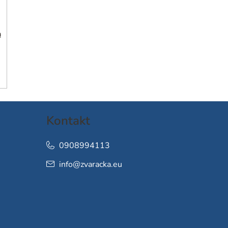
h
Kontakt
0908994113
info
@
zvaracka.eu