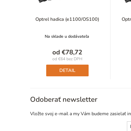
Optrel hadica (e1100/OS100)
Opt
Na sklade u dodávateľa
od
€78,72
od
€64
bez DPH
Jednotková
cena:
DETAIL
Odoberať newsletter
Vložte svoj e-mail a my Vám budeme zasielať i