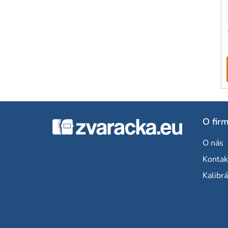
Z
O fir
á
O nás
p
Kontak
ä
Kalibrá
t
i