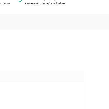
poradia
kamenná predajňa v Detve
viezdičiek.