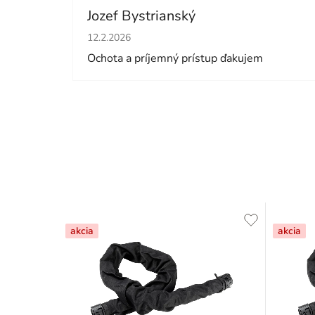
Jozef Bystrianský
Hodnotenie obchodu je 5 z 5 hviezdičiek.
12.2.2026
Ochota a príjemný prístup ďakujem
akcia
akcia