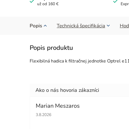
už od 160 €
Expr
Popis
Technická špecifikácia
Hod
Flexibilná hadica k filtračnej jednotke Optrel
Marian Meszaros
Hodnotenie obchodu je 5 z 5 hviezdičiek.
3.8.2026