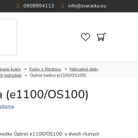
0908994113
info
@
zvaracka.eu
NÁKUPNÝ
KOŠÍK
racie kukly
Kukly s filtráciou
Náhradné diely
ch jednotiek
Optrel hadica (e1100/OS100)
ca (e1100/OS100)
otenia
 jednotke Optrel e1100/OS100 v dvoch rôznych