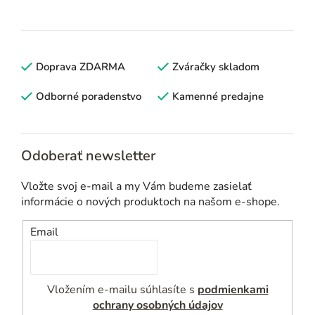
v
l
á
d
Doprava ZDARMA
Zváračky skladom
a
c
Odborné poradenstvo
Kamenné predajne
i
e
p
Odoberať newsletter
r
v
Vložte svoj e-mail a my Vám budeme zasielať
k
informácie o nových produktoch na našom e-shope.
y
v
Email
ý
p
i
Vložením e-mailu súhlasíte s
podmienkami
s
ochrany osobných údajov
u