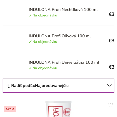
r
o
INDULONA Profi Nechtíková 100 ml
€3
d
Na objednávku
u
k
INDULONA Profi Olivová 100 ml
t
€3
Na objednávku
o
v
INDULONA Profi Univerzálna 100 ml
€3
Na objednávku
R
Radiť podľa:
Najpredávanejšie
a
d
e
akcia
n