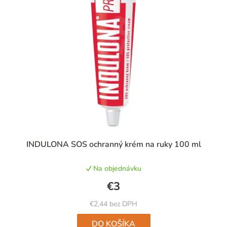
i
e
p
r
o
d
u
k
t
INDULONA SOS ochranný krém na ruky 100 ml
o
v
Na objednávku
€3
€2,44 bez DPH
DO KOŠÍKA