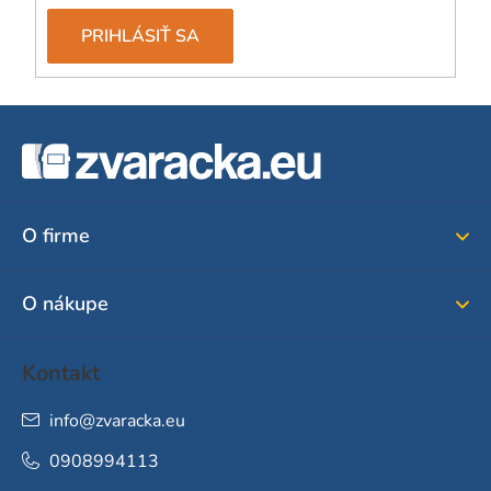
PRIHLÁSIŤ SA
Z
á
p
ä
O firme
t
i
O nákupe
e
Kontakt
info
@
zvaracka.eu
0908994113