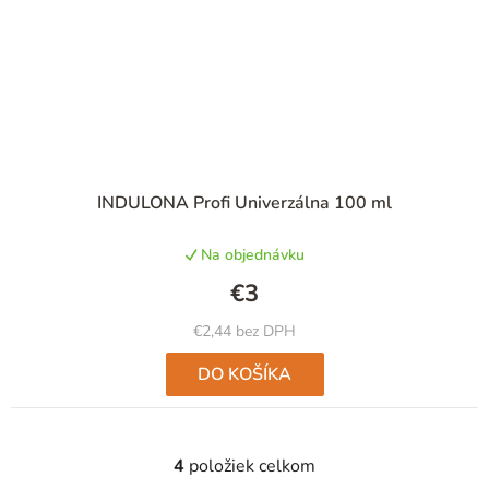
Priemerné
INDULONA Profi Univerzálna 100 ml
hodnotenie
produktu
Na objednávku
je
5,0
€3
z
5
€2,44 bez DPH
hviezdičiek.
DO KOŠÍKA
4
položiek celkom
O