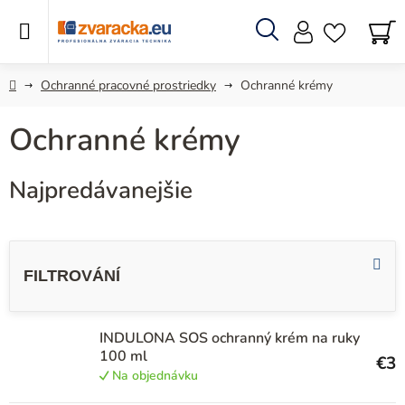
Prejsť
na
obsah
Hľadať
N
KO
Domov
Ochranné pracovné prostriedky
Ochranné krémy
Ochranné krémy
Najpredávanejšie
V
ý
p
i
INDULONA SOS ochranný krém na ruky
s
100 ml
€3
p
Na objednávku