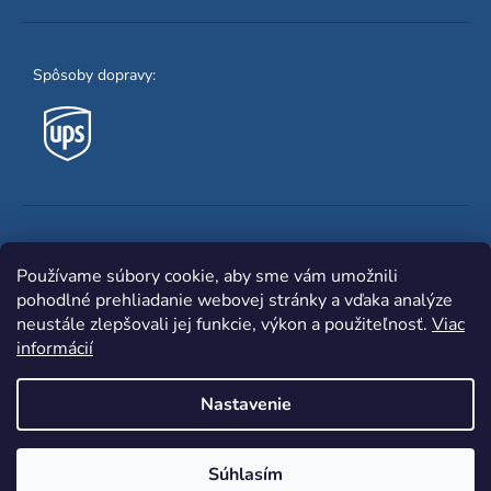
Spôsoby dopravy:
Obľúbené spôsoby platby:
Používame súbory cookie, aby sme vám umožnili
pohodlné prehliadanie webovej stránky a vďaka analýze
neustále zlepšovali jej funkcie, výkon a použiteľnosť.
Viac
informácií
Nastavenie
Shoptet
|
mime digital
Copyright 2026
www.zvaracka.eu
. Všetky práva
Súhlasím
vyhradené.