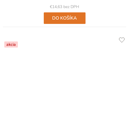
z
5
€14,63 bez DPH
hviezdičiek.
DO KOŠÍKA
akcia