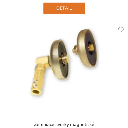
hviezdičiek.
DETAIL
Priemerné
Zemniace svorky magnetické
hodnotenie