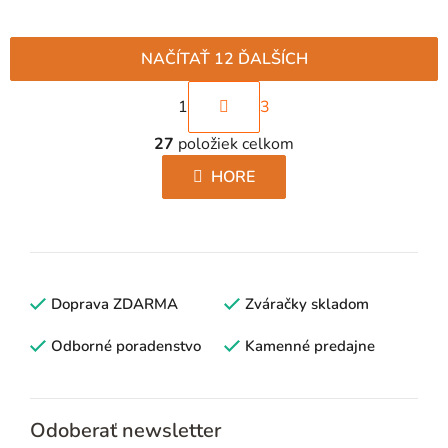
NAČÍTAŤ 12 ĎALŠÍCH
S
1
3
t
O
r
27
položiek celkom
v
á
l
HORE
n
á
k
d
o
a
v
c
a
i
Doprava ZDARMA
n
Zváračky skladom
e
i
p
Odborné poradenstvo
Kamenné predajne
e
r
v
k
Odoberať newsletter
y