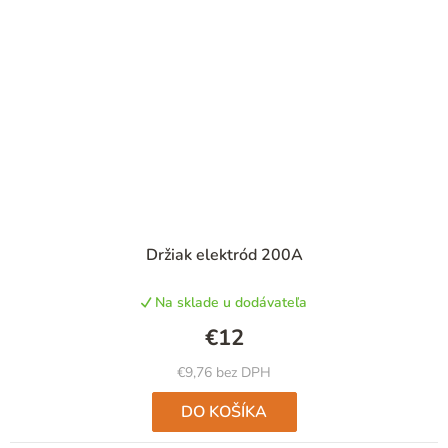
Priemerné
Držiak elektród 200A
hodnotenie
produktu
Na sklade u dodávateľa
je
5,0
€12
z
5
€9,76 bez DPH
hviezdičiek.
DO KOŠÍKA