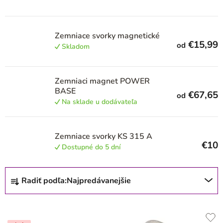
p
r
o
Zemniace svorky magnetické
€15,99
od
d
Skladom
u
k
Zemniaci magnet POWER
BASE
t
€67,65
od
Na sklade u dodávateľa
o
v
Zemniace svorky KS 315 A
€10
Dostupné do 5 dní
R
Radiť podľa:
Najpredávanejšie
a
d
e