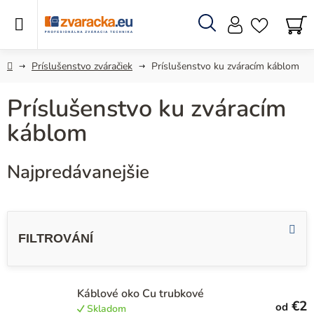
Prejsť
na
obsah
Hľadať
N
KO
Domov
Príslušenstvo zváračiek
Príslušenstvo ku zváracím káblom
Príslušenstvo ku zváracím
káblom
Najpredávanejšie
V
ý
p
i
s
Káblové oko Cu trubkové
€2
od
Skladom