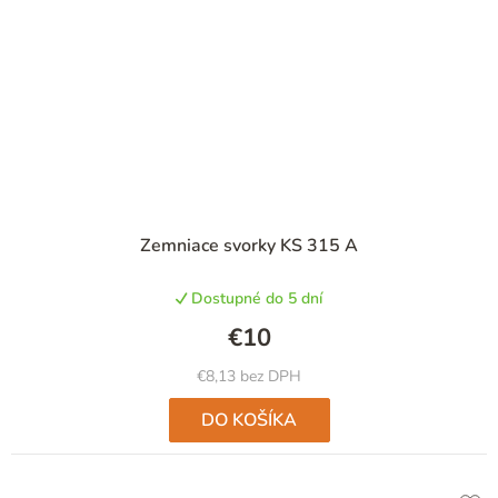
Priemerné
Zemniace svorky KS 315 A
hodnotenie
produktu
Dostupné do 5 dní
je
5,0
€10
z
5
€8,13 bez DPH
hviezdičiek.
DO KOŠÍKA