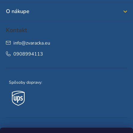
i
O nákupe
e
Kontakt
info
@
zvaracka.eu
0908994113
Spôsoby dopravy:
Obľúbené spôsoby platby: