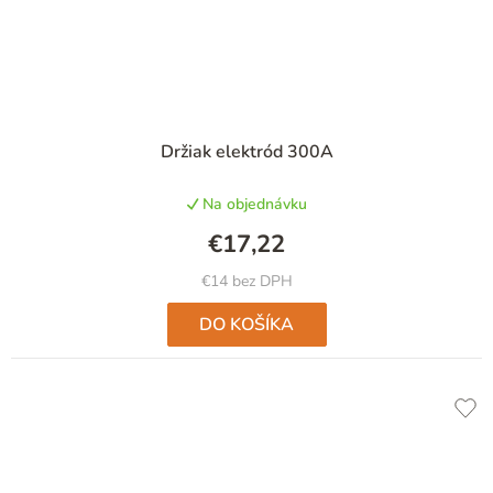
Priemerné
Držiak elektród 300A
hodnotenie
produktu
Na objednávku
je
5,0
€17,22
z
5
€14 bez DPH
hviezdičiek.
DO KOŠÍKA