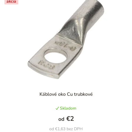
akcia
n
i
e
p
r
o
d
u
k
t
Priemerné
Káblové oko Cu trubkové
hodnotenie
o
produktu
v
Skladom
je
5,0
€2
od
z
5
od €1,63 bez DPH