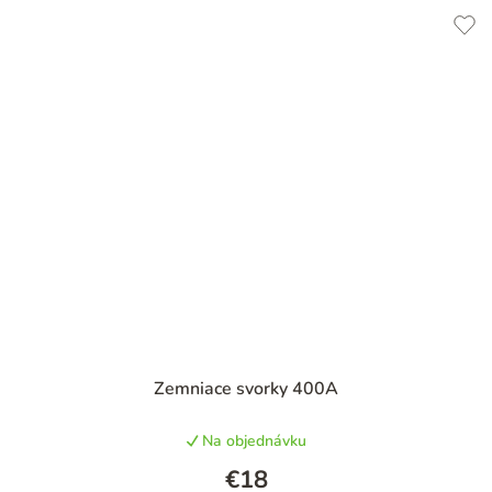
Priemerné
Zemniace svorky 400A
hodnotenie
produktu
Na objednávku
je
5,0
€18