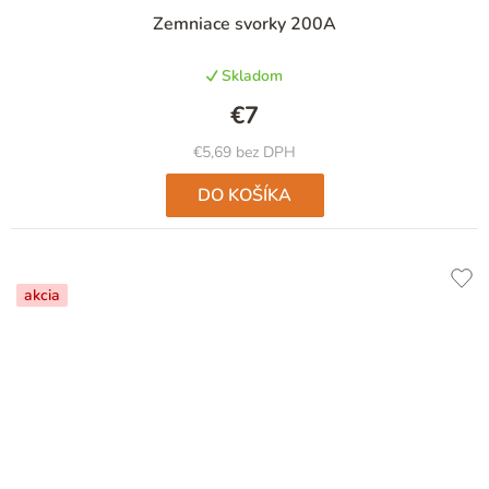
Priemerné
Zemniace svorky 200A
hodnotenie
produktu
Skladom
je
4,9
€7
z
5
€5,69 bez DPH
hviezdičiek.
DO KOŠÍKA
akcia