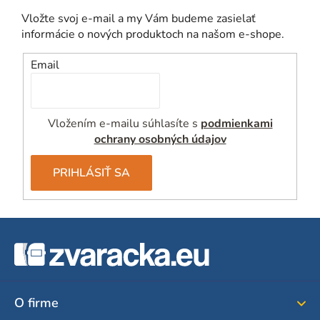
v
Vložte svoj e-mail a my Vám budeme zasielať
ý
informácie o nových produktoch na našom e-shope.
p
i
Email
s
u
Vložením e-mailu súhlasíte s
podmienkami
ochrany osobných údajov
PRIHLÁSIŤ SA
Z
á
p
ä
O firme
t