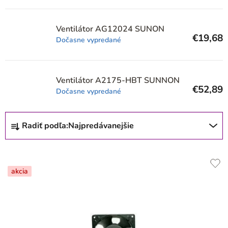
r
o
Ventilátor AG12024 SUNON
€19,68
d
Dočasne vypredané
u
k
Ventilátor A2175-HBT SUNNON
t
€52,89
Dočasne vypredané
o
R
v
Radiť podľa:
Najpredávanejšie
a
d
e
akcia
n
i
e