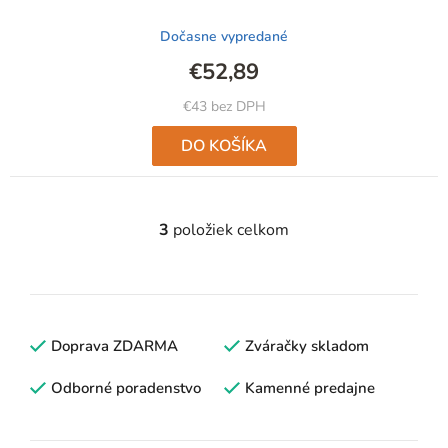
Dočasne vypredané
€52,89
€43 bez DPH
DO KOŠÍKA
3
položiek celkom
O
v
l
á
d
Doprava ZDARMA
Zváračky skladom
a
c
Odborné poradenstvo
Kamenné predajne
i
e