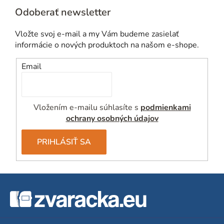
p
Odoberať newsletter
r
v
Vložte svoj e-mail a my Vám budeme zasielať
k
informácie o nových produktoch na našom e-shope.
y
v
Email
ý
p
i
Vložením e-mailu súhlasíte s
podmienkami
s
ochrany osobných údajov
u
PRIHLÁSIŤ SA
Z
á
p