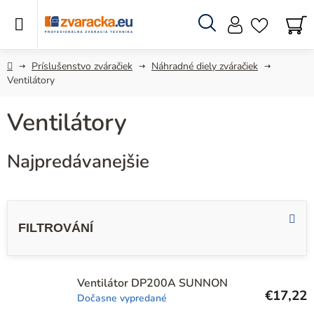
Prejsť
na
obsah
Hľadať
N
KO
Domov
Príslušenstvo zváračiek
Náhradné diely zváračiek
Ventilátory
Ventilátory
Najpredávanejšie
V
ý
p
i
s
Ventilátor DP200A SUNNON
€17,22
Dočasne vypredané
p