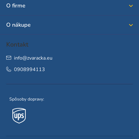
ä
O firme
t
i
O nákupe
e
Kontakt
info
@
zvaracka.eu
0908994113
Spôsoby dopravy: