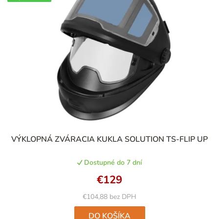
i
e
p
r
o
d
u
k
t
VÝKLOPNÁ ZVÁRACIA KUKLA SOLUTION TS-FLIP UP
o
v
Dostupné do 7 dní
€129
€104,88 bez DPH
DO KOŠÍKA