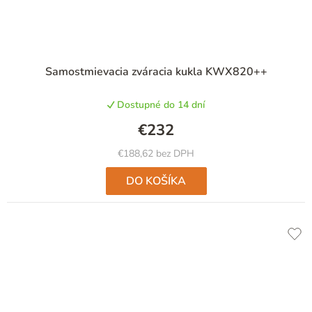
Priemerné
Samostmievacia zváracia kukla KWX820++
hodnotenie
produktu
Dostupné do 14 dní
je
5,0
€232
z
5
€188,62 bez DPH
hviezdičiek.
DO KOŠÍKA