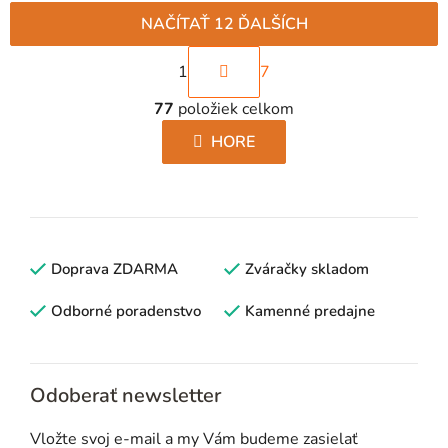
NAČÍTAŤ 12 ĎALŠÍCH
S
1
7
t
O
r
77
položiek celkom
v
á
l
HORE
n
á
k
d
o
a
v
c
a
i
Doprava ZDARMA
n
Zváračky skladom
e
i
p
Odborné poradenstvo
Kamenné predajne
e
r
v
k
Odoberať newsletter
y
v
Vložte svoj e-mail a my Vám budeme zasielať