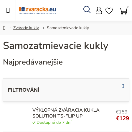
Prejsť
na
obsah
Hľadať
N
KO
Domov
Zváracie kukly
Samozatmievacie kukly
Samozatmievacie kukly
Najpredávanejšie
V
ý
p
i
VÝKLOPNÁ ZVÁRACIA KUKLA
€159
s
SOLUTION TS-FLIP UP
€129
p
Dostupné do 7 dní