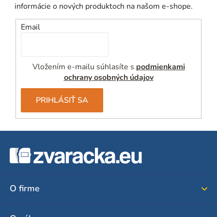
ý
informácie o nových produktoch na našom e-shope.
p
i
Email
s
u
Vložením e-mailu súhlasíte s
podmienkami
ochrany osobných údajov
PRIHLÁSIŤ SA
Z
á
p
ä
O firme
t
i