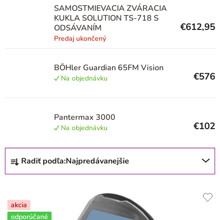
r
SAMOSTMIEVACIA ZVÁRACIA
o
KUKLA SOLUTION TS-718 S
€612,95
ODSÁVANÍM
d
Predaj ukončený
u
k
BÖHler Guardian 65FM Vision
t
€576
Na objednávku
o
v
Pantermax 3000
€102
Na objednávku
R
Radiť podľa:
Najpredávanejšie
a
d
e
akcia
n
odporúčané