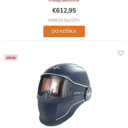
Predaj ukončený
€612,95
€498,33 bez DPH
DO KOŠÍKA
akcia