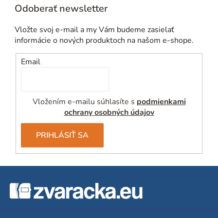
p
Odoberať newsletter
r
v
Vložte svoj e-mail a my Vám budeme zasielať
k
informácie o nových produktoch na našom e-shope.
y
v
Email
ý
p
i
Vložením e-mailu súhlasíte s
podmienkami
s
ochrany osobných údajov
u
PRIHLÁSIŤ SA
Z
á
p