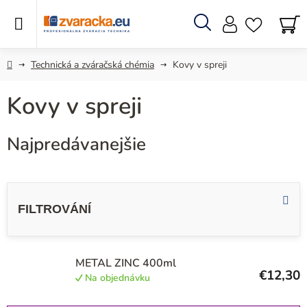
Prejsť
na
obsah
Hľadať
N
KO
Domov
Technická a zváračská chémia
Kovy v spreji
Kovy v spreji
Najpredávanejšie
V
ý
p
i
s
METAL ZINC 400ml
€12,30
Na objednávku
p