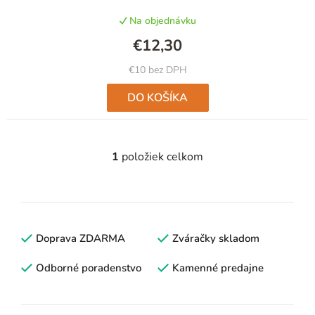
v
Na objednávku
€12,30
€10 bez DPH
DO KOŠÍKA
1
položiek celkom
O
v
l
á
d
Doprava ZDARMA
Zváračky skladom
a
c
Odborné poradenstvo
Kamenné predajne
i
e