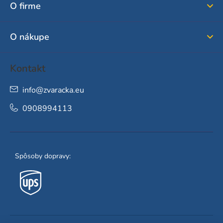
ä
O firme
t
i
O nákupe
e
Kontakt
info
@
zvaracka.eu
0908994113
Spôsoby dopravy: