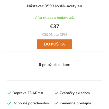
Nástavec 8593 kyslík-acetylén
Na sklade u dodávateľa
€37
€30,08 bez DPH
DO KOŠÍKA
6
položiek celkom
O
v
l
á
d
Doprava ZDARMA
Zváračky skladom
a
c
Odborné poradenstvo
Kamenné predajne
i