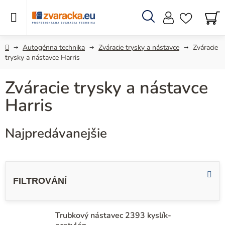
Prejsť
na
obsah
Hľadať
N
KO
Domov
Autogénna technika
Zváracie trysky a nástavce
Zváracie
trysky a nástavce Harris
Zváracie trysky a nástavce
Harris
Najpredávanejšie
V
ý
p
i
Trubkový nástavec 2393 kyslík-
s