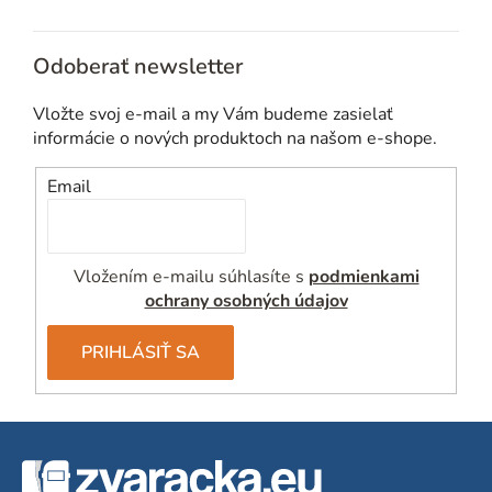
e
p
Odoberať newsletter
r
v
Vložte svoj e-mail a my Vám budeme zasielať
k
informácie o nových produktoch na našom e-shope.
y
v
Email
ý
p
i
Vložením e-mailu súhlasíte s
podmienkami
s
ochrany osobných údajov
u
PRIHLÁSIŤ SA
Z
á