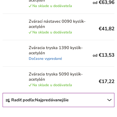
acetylén
€63,96
od
p
Na sklade u dodávateľa
r
Zvárací nástavec 0090 kyslík-
o
acetylén
€41,82
d
Na sklade u dodávateľa
u
k
Zváracia tryska 1390 kyslík-
acetylén
t
€13,53
od
Dočasne vypredané
o
v
Zváracia tryska 5090 kyslík-
acetylén
€17,22
Na sklade u dodávateľa
R
Radiť podľa:
Najpredávanejšie
a
d