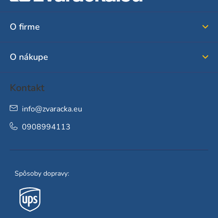
p
ä
O firme
t
i
O nákupe
e
Kontakt
info
@
zvaracka.eu
0908994113
Spôsoby dopravy: