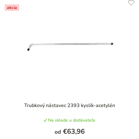
e
akcia
n
i
e
p
r
o
d
u
k
t
Trubkový nástavec 2393 kyslík-acetylén
o
v
Na sklade u dodávateľa
€63,96
od