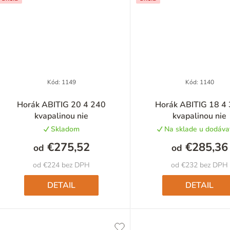
Kód:
1149
Kód:
1140
Horák ABITIG 20 4 240
Horák ABITIG 18 4
kvapalinou nie
kvapalinou nie
Skladom
Na sklade u dodáva
€275,52
€285,36
od
od
od €224 bez DPH
od €232 bez DPH
DETAIL
DETAIL