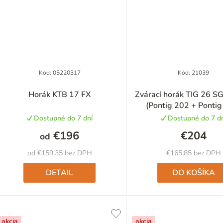
v
Kód:
05220317
Kód:
21039
Horák KTB 17 FX
Zvárací horák TIG 26 S
(Pontig 202 + Pontig
Dostupné do 7 dní
Dostupné do 7 dn
€196
€204
od
od €159,35 bez DPH
€165,85 bez DPH
DETAIL
DO KOŠÍKA
akcia
akcia