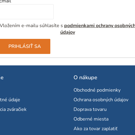
Email
v
ý
p
Vložením e-mailu súhlasíte s
podmienkami ochrany osobnýc
i
údajov
s
PRIHLÁSIŤ SA
u
me
O nákupe
Obchodné podmienky
tné údaje
Ochrana osobných údajov
cia zváračiek
Doprava tovaru
Odberné miesta
Ako za tovar zaplatiť