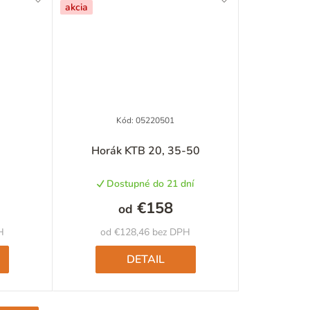
akcia
Kód:
05220501
Horák KTB 20, 35-50
Dostupné do 21 dní
€158
od
H
od €128,46 bez DPH
DETAIL