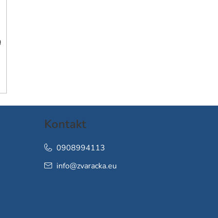
h
Kontakt
0908994113
info
@
zvaracka.eu