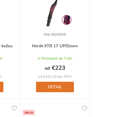
n
i
e
p
Kód:
05220319
r
s kožou
Horák KTB 17 UP/Down
o
í
Dostupné do 7 dní
d
€223
od
u
H
od €181,30 bez DPH
k
DETAIL
t
o
akcia