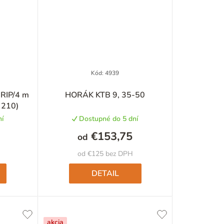
v
Kód:
4939
GRIP/4 m
HORÁK KTB 9, 35-50
 210)
í
Dostupné do 5 dní
€153,75
od
od €125 bez DPH
DETAIL
akcia