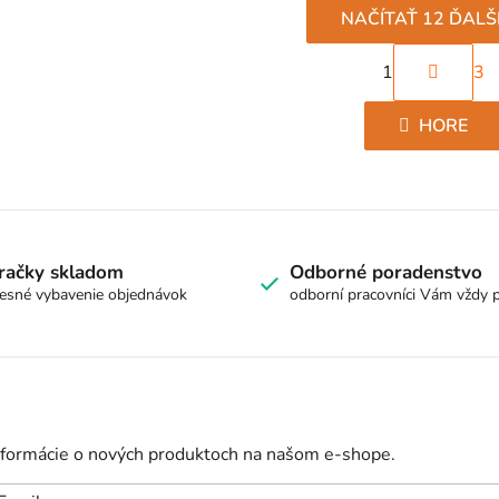
NAČÍTAŤ 12 ĎALŠ
S
1
3
t
O
r
v
HORE
á
l
n
á
k
d
o
a
v
a
c
račky skladom
Odborné poradenstvo
n
esné vybavenie objednávok
odborní pracovníci Vám vždy 
i
i
e
e
p
r
v
nformácie o nových produktoch na našom e-shope.
k
y