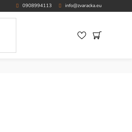
0908994113
info
@
zvaracka.eu
NÁKUPNÝ
KOŠÍK