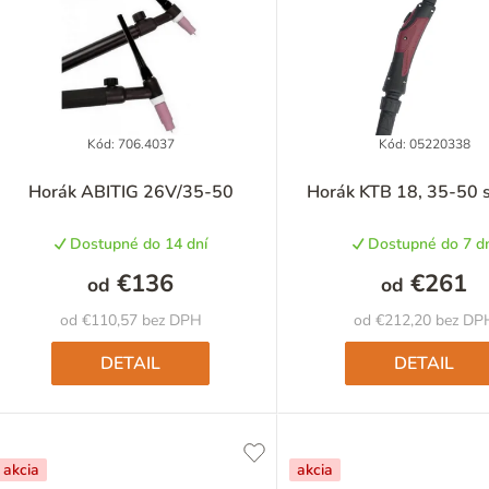
p
p
Kód:
706.4037
Kód:
05220338
Horák ABITIG 26V/35-50
Horák KTB 18, 35-50 
o
Dostupné do 14 dní
Dostupné do 7 dn
d
€136
€261
od
od
u
od €110,57 bez DPH
od €212,20 bez DP
k
DETAIL
DETAIL
o
akcia
akcia