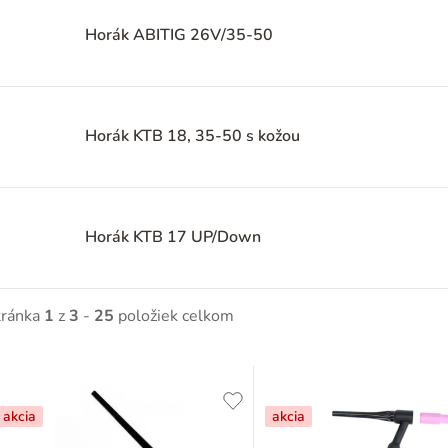
Horák ABITIG 26V/35-50
Horák KTB 18, 35-50 s kožou
Horák KTB 17 UP/Down
tránka
1
z
3
-
25
položiek celkom
V
ý
akcia
akcia