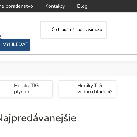
ne poradenstvo
Kontakty
Blog
Horáky TIG
Horáky TIG
plynom
vodou chladené
chladené
Najpredávanejšie