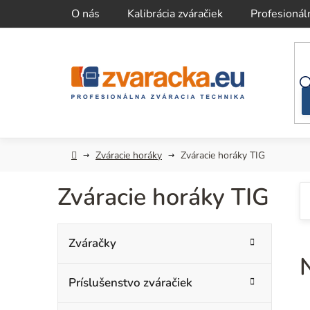
Prejsť
O nás
Kalibrácia zváračiek
Profesionál
na
obsah
Domov
Zváracie horáky
Zváracie horáky TIG
Zváracie horáky TIG
B
K
Preskočiť
Zváračky
kategórie
a
o
t
Príslušenstvo zváračiek
č
e
g