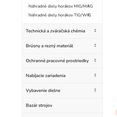
Náhradné diely horákov MIG/MAG
i
Náhradné diely horákov TIG/WIG
s
Technická a zváračská chémia
r
Brúsny a rezný materiál
Ochranné pracovné prostriedky
Nabíjacie zariadenia
Vybavenie dielne
t
Bazár strojov