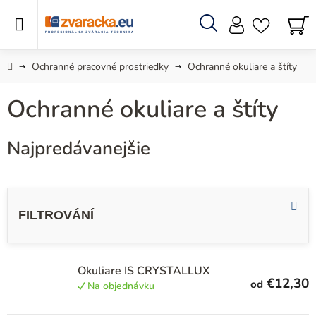
Prejsť
na
obsah
Hľadať
N
KO
Domov
Ochranné pracovné prostriedky
Ochranné okuliare a štíty
Ochranné okuliare a štíty
Najpredávanejšie
V
ý
p
i
s
Okuliare IS CRYSTALLUX
€12,30
od
Na objednávku
p