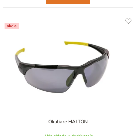
akcia
Priemerné
Okuliare HALTON
hodnotenie
produktu