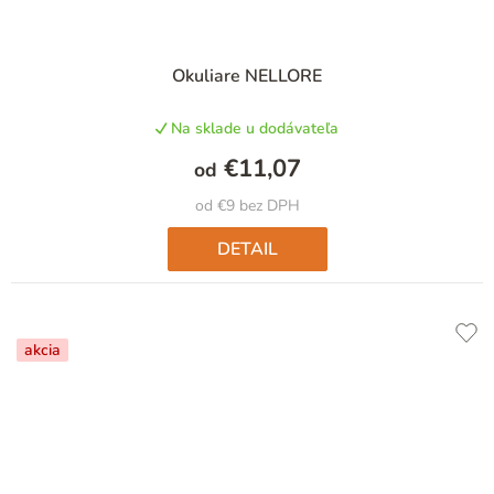
Priemerné
Okuliare NELLORE
hodnotenie
produktu
Na sklade u dodávateľa
je
5,0
€11,07
od
z
5
od €9 bez DPH
hviezdičiek.
DETAIL
akcia