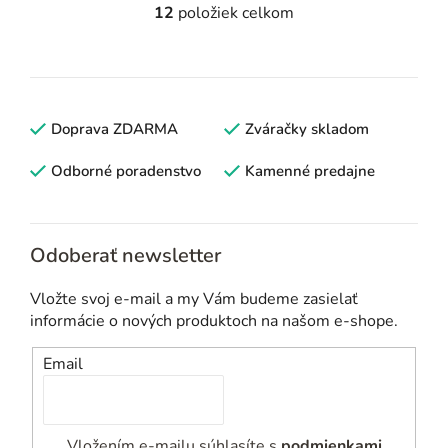
12
položiek celkom
O
v
l
á
d
Doprava ZDARMA
Zváračky skladom
a
c
Odborné poradenstvo
Kamenné predajne
i
e
p
Odoberať newsletter
r
v
Vložte svoj e-mail a my Vám budeme zasielať
k
informácie o nových produktoch na našom e-shope.
y
v
Email
ý
p
i
Vložením e-mailu súhlasíte s
podmienkami