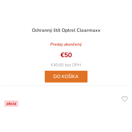
Priemerné
Ochranný štít Optrel Clearmaxx
hodnotenie
produktu
Predaj ukončený
je
5,0
€50
z
5
€40,65 bez DPH
hviezdičiek.
DO KOŠÍKA
akcia