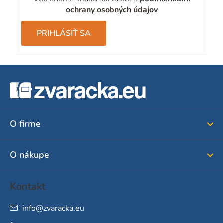
s
ochrany osobných údajov
u
PRIHLÁSIŤ SA
Z
á
p
ä
O firme
t
i
O nákupe
e
Kontakt
info
@
zvaracka.eu