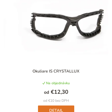
i
e
p
r
o
d
u
k
t
Priemerné
Okuliare IS CRYSTALLUX
hodnotenie
o
produktu
v
Na objednávku
je
4,6
€12,30
od
z
5
od €10 bez DPH
hviezdičiek.
DETAIL