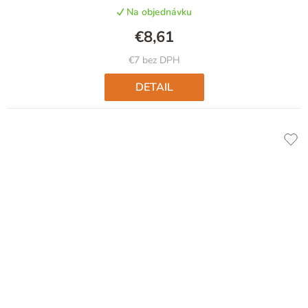
produktu
Na objednávku
je
4,8
€8,61
z
5
€7 bez DPH
hviezdičiek.
DETAIL