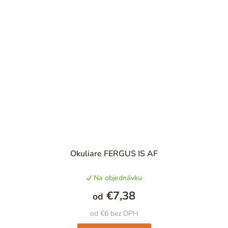
Okuliare FERGUS IS AF
Na objednávku
€7,38
od
od €6 bez DPH