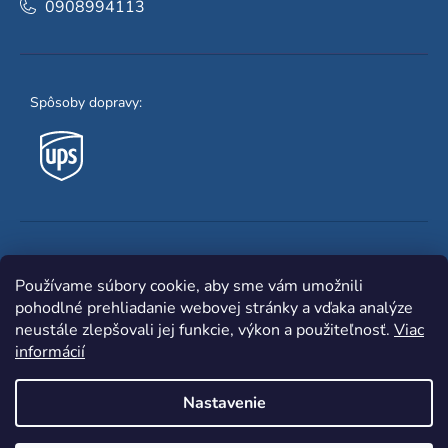
0908994113
Spôsoby dopravy:
Obľúbené spôsoby platby:
Používame súbory cookie, aby sme vám umožnili
pohodlné prehliadanie webovej stránky a vďaka analýze
neustále zlepšovali jej funkcie, výkon a použiteľnosť.
Viac
informácií
Nastavenie
Shoptet
|
mime digital