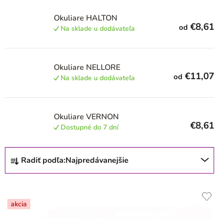
r
o
Okuliare HALTON
€8,61
od
d
Na sklade u dodávateľa
u
k
Okuliare NELLORE
t
€11,07
od
Na sklade u dodávateľa
o
v
Okuliare VERNON
€8,61
Dostupné do 7 dní
R
Radiť podľa:
Najpredávanejšie
a
d
e
akcia
n