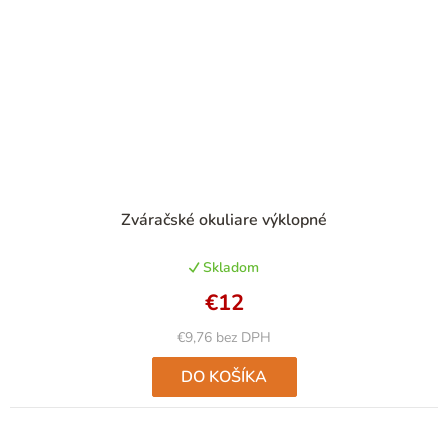
Priemerné
Zváračské okuliare výklopné
hodnotenie
produktu
Skladom
je
5,0
€12
z
5
€9,76 bez DPH
hviezdičiek.
DO KOŠÍKA