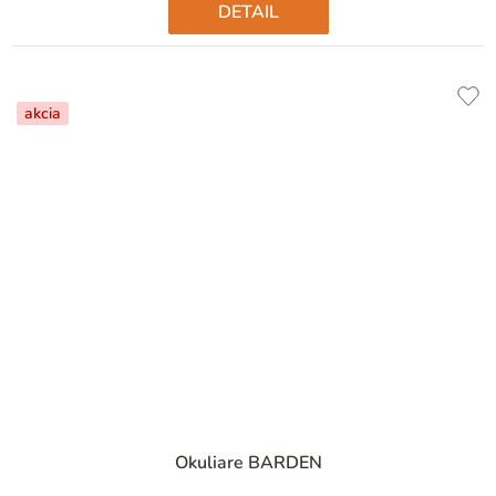
DETAIL
akcia
Priemerné
Okuliare BARDEN
hodnotenie