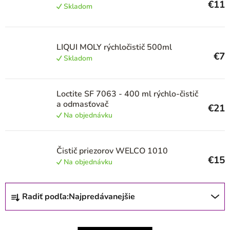
€11
Skladom
p
r
o
LIQUI MOLY rýchločistič 500ml
€7
d
Skladom
u
k
Loctite SF 7063 - 400 ml rýchlo-čistič
a odmasťovač
t
€21
Na objednávku
o
v
Čistič priezorov WELCO 1010
€15
Na objednávku
R
Radiť podľa:
Najpredávanejšie
a
d