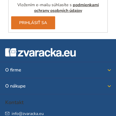
i
Vložením e-mailu súhlasíte s
podmienkami
s
ochrany osobných údajov
u
PRIHLÁSIŤ SA
Z
á
p
ä
O firme
t
i
O nákupe
e
Kontakt
info
@
zvaracka.eu