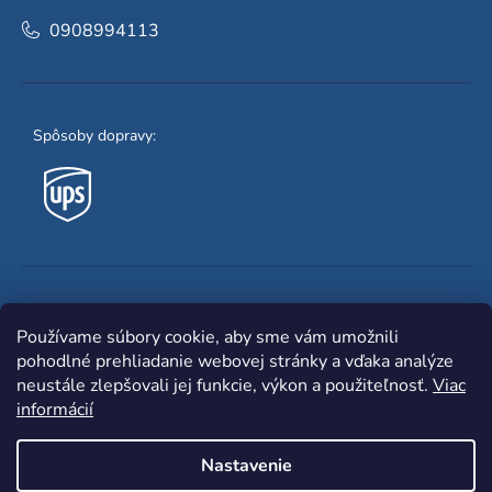
0908994113
Spôsoby dopravy:
Obľúbené spôsoby platby:
Používame súbory cookie, aby sme vám umožnili
pohodlné prehliadanie webovej stránky a vďaka analýze
neustále zlepšovali jej funkcie, výkon a použiteľnosť.
Viac
informácií
Nastavenie
Shoptet
|
mime digital