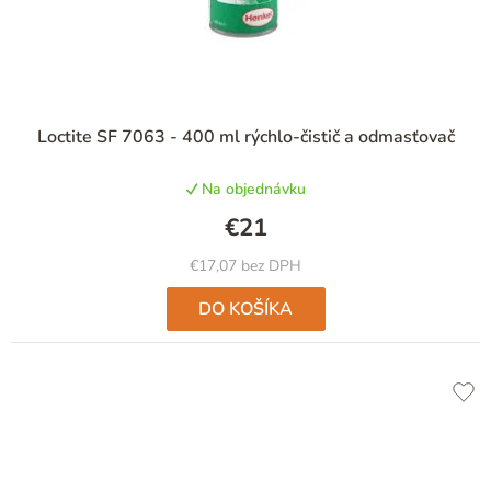
Priemerné
Loctite SF 7063 - 400 ml rýchlo-čistič a odmasťovač
hodnotenie
produktu
Na objednávku
je
5,0
€21
z
5
€17,07 bez DPH
hviezdičiek.
DO KOŠÍKA