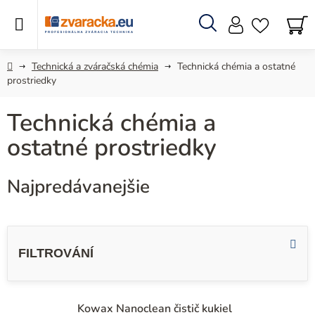
Prejsť
na
obsah
Hľadať
N
KO
Domov
Technická a zváračská chémia
Technická chémia a ostatné
prostriedky
Technická chémia a
ostatné prostriedky
Najpredávanejšie
V
ý
p
i
s
Kowax Nanoclean čistič kukiel