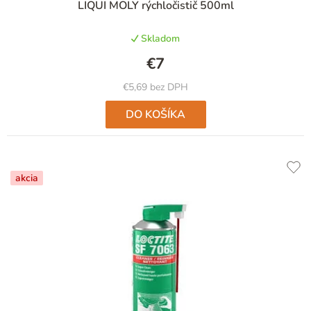
LIQUI MOLY rýchločistič 500ml
hodnotenie
produktu
Skladom
je
5,0
€7
z
5
€5,69 bez DPH
hviezdičiek.
DO KOŠÍKA
akcia