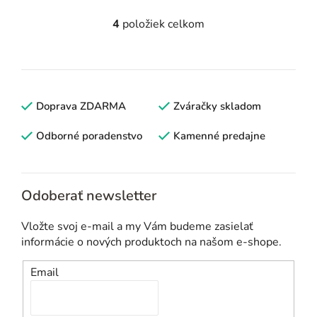
4
položiek celkom
O
v
l
á
d
Doprava ZDARMA
Zváračky skladom
a
c
Odborné poradenstvo
Kamenné predajne
i
e
p
Odoberať newsletter
r
v
Vložte svoj e-mail a my Vám budeme zasielať
k
informácie o nových produktoch na našom e-shope.
y
v
Email
ý
p