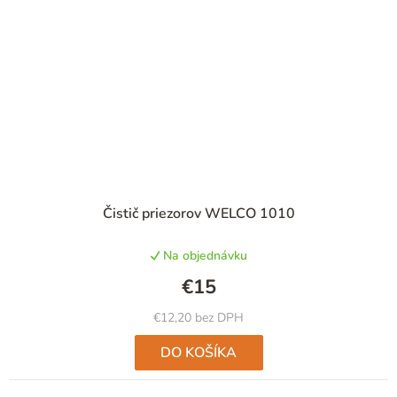
Priemerné
Čistič priezorov WELCO 1010
hodnotenie
produktu
Na objednávku
je
4,5
€15
z
5
€12,20 bez DPH
hviezdičiek.
DO KOŠÍKA