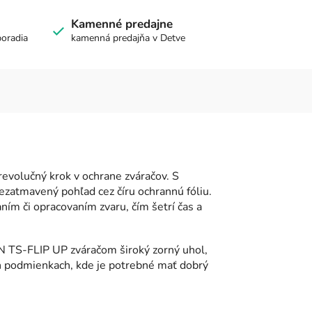
Kamenné predajne
poradia
kamenná predajňa v Detve
volučný krok v ochrane zváračov. S
zatmavený pohľad cez číru ochrannú fóliu.
ním či opracovaním zvaru, čím šetrí čas a
TS-FLIP UP zváračom široký zorný uhol,
ch podmienkach, kde je potrebné mať dobrý