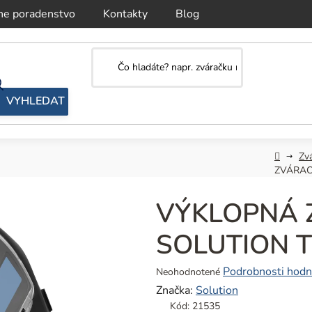
ne poradenstvo
Kontakty
Blog
Domov
Zvá
ZVÁRAC
VÝKLOPNÁ 
SOLUTION T
Priemerné
Podrobnosti hodn
Neohodnotené
hodnotenie
Značka:
Solution
produktu
Kód:
21535