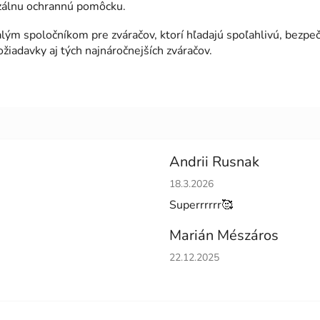
rzálnu ochrannú pomôcku.
m spoločníkom pre zváračov, ktorí hľadajú spoľahlivú, bezpečn
ožiadavky aj tých najnáročnejších zváračov.
Andrii Rusnak
Hodnotenie obchodu je 5 z 5 h
18.3.2026
Superrrrrr🥰
Marián Mészáros
Hodnotenie obchodu je 5 z 5 h
22.12.2025