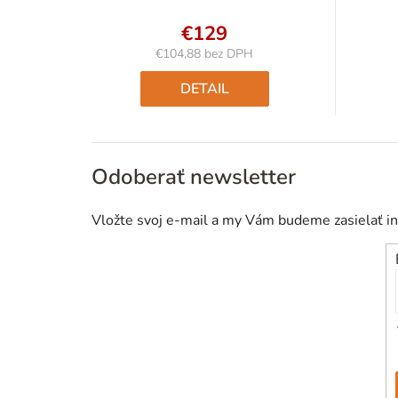
€129
€104,88 bez DPH
Jednotková
cena:
DETAIL
Odoberať newsletter
Vložte svoj e-mail a my Vám budeme zasielať i