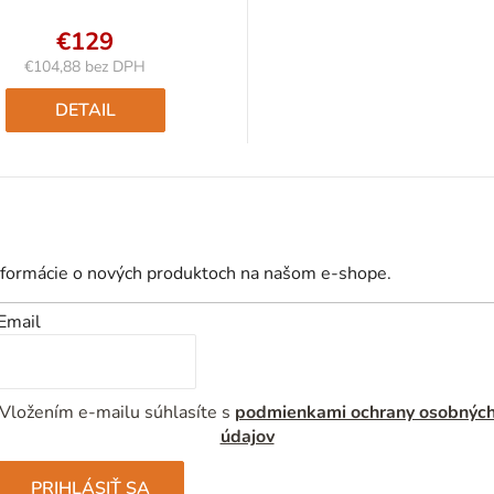
€129
€104,88 bez DPH
Jednotková
cena:
DETAIL
nformácie o nových produktoch na našom e-shope.
Email
Vložením e-mailu súhlasíte s
podmienkami ochrany osobnýc
údajov
PRIHLÁSIŤ SA