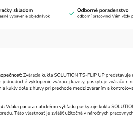
račky skladom
Odborné poradenstvo
esné vybavenie objednávok
odborní pracovníci Vám vždy 
ezpečnosť:
Zváracia kukla SOLUTION TS-FLIP UP predstavuje re
jednoduché vyklopenie zváracej kazety, poskytuje zváračom ne
ia kukly dole z hlavy pri prechode medzi zváraním a kontrolova
d:
Vďaka panoramatickému výhľadu poskytuje kukla SOLUTION 
predu. Táto vlastnosť je zvlášť užitočná v náročných pracovný