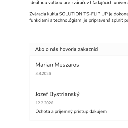
ideálnou voľbou pre zváračov hľadajúcich unive
Zváracia kukla SOLUTION TS-FLIP UP je dokonalý
funkciami a technológiami je pripravená splniť p
Marian Meszaros
Hodnotenie obchodu je 5 z 5 hviezdičiek.
3.8.2026
Jozef Bystrianský
Hodnotenie obchodu je 5 z 5 hviezdičiek.
12.2.2026
Ochota a príjemný prístup ďakujem