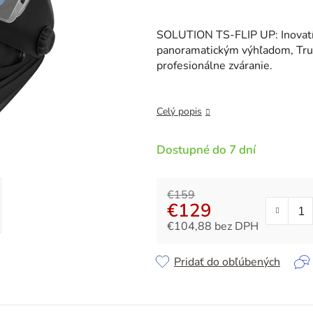
je
0,0
SOLUTION TS-FLIP UP: Inovatív
z
panoramatickým výhľadom, Tru
5
profesionálne zváranie.
hviezdičiek.
Celý popis
Dostupné do 7 dní
€159
€129
€104,88 bez DPH
Jednotková cena:
Pridať do obľúbených