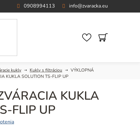
0908994113
info
@
zvaracka.eu
NÁKUPNÝ
KOŠÍK
racie kukly
Kukly s filtráciou
VÝKLOPNÁ
IA KUKLA SOLUTION TS-FLIP UP
ZVÁRACIA KUKLA
S-FLIP UP
otenia