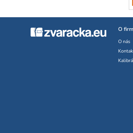
Z
O fir
á
O nás
p
Kontak
ä
Kalibrá
t
i
e