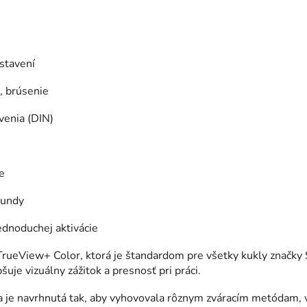
stavení
, brúsenie
venia (DIN)
e
kundy
ednoduchej aktivácie
rueView+ Color, ktorá je štandardom pre všetky kukly značk
uje vizuálny zážitok a presnosť pri práci.
 je navrhnutá tak, aby vyhovovala rôznym zváracím metódam,