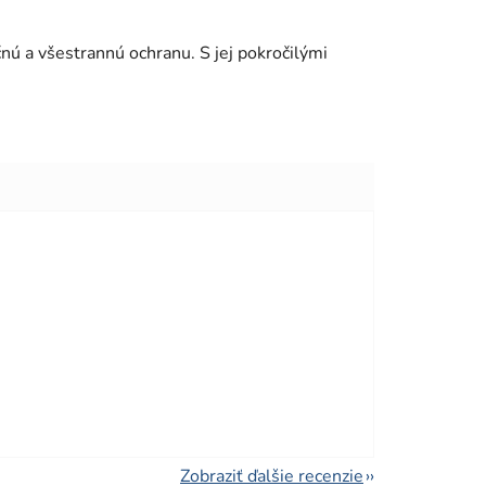
ú a všestrannú ochranu. S jej pokročilými
viezdičiek.
viezdičiek.
Zobraziť ďalšie recenzie