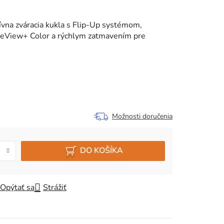
na zváracia kukla s Flip-Up systémom,
eView+ Color a rýchlym zatmavením pre
Možnosti doručenia
DO KOŠÍKA
Opýtať sa
Strážiť