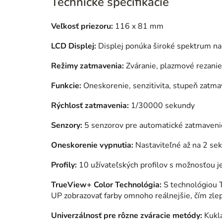
Technické špecifikácie
Veľkosť priezoru:
116 x 81 mm
LCD Displej:
Displej ponúka široké spektrum na
Režimy zatmavenia:
Zváranie, plazmové rezanie
Funkcie:
Oneskorenie, senzitivita, stupeň zatma
Rýchlosť zatmavenia:
1/30000 sekundy
Senzory:
5 senzorov pre automatické zatmaveni
Oneskorenie vypnutia:
Nastaviteľné až na 2 se
Profily:
10 užívateľských profilov s možnosťou j
TrueView+ Color Technológia:
S technológiou T
UP zobrazovať farby omnoho reálnejšie, čím zlepš
Univerzálnosť pre rôzne zváracie metódy:
Kukla