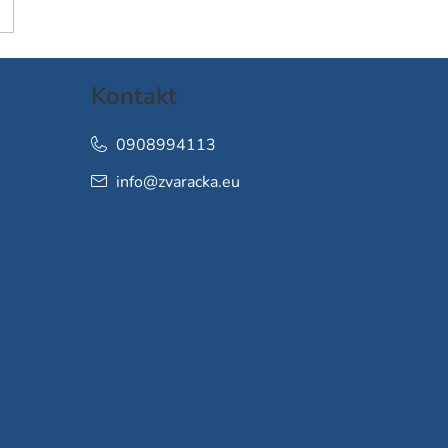
Kontakt
0908994113
info
@
zvaracka.eu