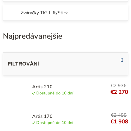
Zváračky TIG Lift/Stick
Najpredávanejšie
V
ý
p
i
€2 936
s
Artis 210
€2 270
Dostupné do 10 dní
p
r
o
€2 488
Artis 170
€1 908
d
Dostupné do 10 dní