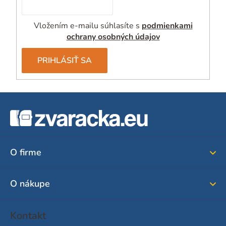
u
Vložením e-mailu súhlasíte s
podmienkami
ochrany osobných údajov
PRIHLÁSIŤ SA
Z
á
p
ä
O firme
t
i
O nákupe
e
Kontakt