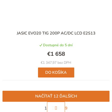
JASIC EVO20 TIG 200P AC/DC LCD E2S13
Dostupné do 5 dní
€1 658
€1 347,97 bez DPH
DO KOŠÍKA
NAČÍTAŤ 12 ĎALŠÍCH
S
1
9
t