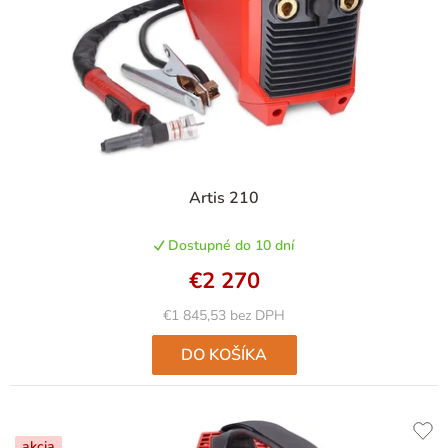
r
o
d
u
k
t
Artis 210
o
v
Dostupné do 10 dní
€2 270
€1 845,53 bez DPH
DO KOŠÍKA
akcia