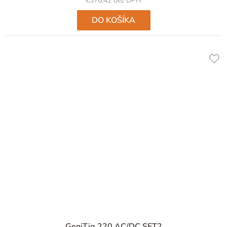
€376,42 bez DPH
DO KOŠÍKA
GeniTig 220 AC/DC SET2