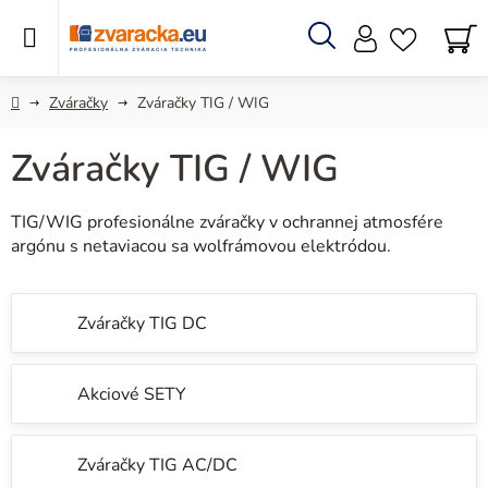
Prejsť
na
obsah
Hľadať
N
KO
Domov
Zváračky
Zváračky TIG / WIG
Zváračky TIG / WIG
TIG/WIG profesionálne zváračky v ochrannej atmosfére
argónu s netaviacou sa wolfrámovou elektródou.
Zváračky TIG DC
Akciové SETY
Zváračky TIG AC/DC