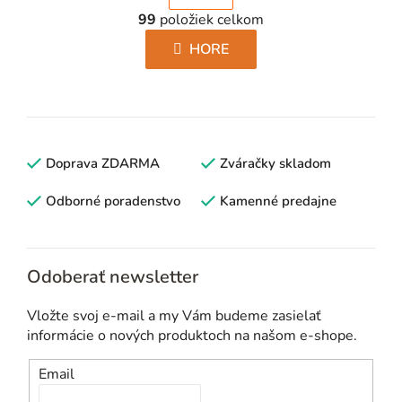
O
r
99
položiek celkom
v
á
l
HORE
n
á
k
d
o
a
v
c
a
i
Doprava ZDARMA
n
Zváračky skladom
e
i
p
Odborné poradenstvo
Kamenné predajne
e
r
v
k
Odoberať newsletter
y
v
Vložte svoj e-mail a my Vám budeme zasielať
ý
informácie o nových produktoch na našom e-shope.
p
i
Email
s