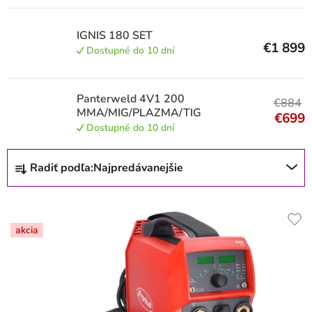
u
k
IGNIS 180 SET
t
€1 899
Dostupné do 10 dní
o
v
Panterweld 4V1 200
€884
MMA/MIG/PLAZMA/TIG
€699
Dostupné do 10 dní
R
Radiť podľa:
Najpredávanejšie
a
d
e
akcia
n
i
e
p