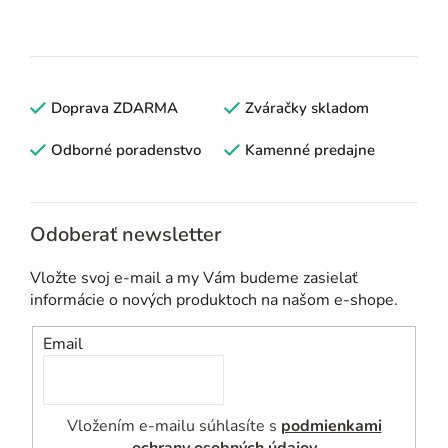
O
v
l
á
d
Doprava ZDARMA
Zváračky skladom
a
c
Odborné poradenstvo
Kamenné predajne
i
e
p
Odoberať newsletter
r
v
Vložte svoj e-mail a my Vám budeme zasielať
k
informácie o nových produktoch na našom e-shope.
y
v
Email
ý
p
i
Vložením e-mailu súhlasíte s
podmienkami
s
ochrany osobných údajov