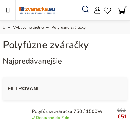
Prejsť
na
obsah
Hľadať
N
KO
Domov
Vybavenie dielne
Polyfúzne zváračky
Polyfúzne zváračky
Najpredávanejšie
V
ý
p
i
€63
s
Polyfúzna zváračka 750 / 1500W
€51
Dostupné do 7 dní
p