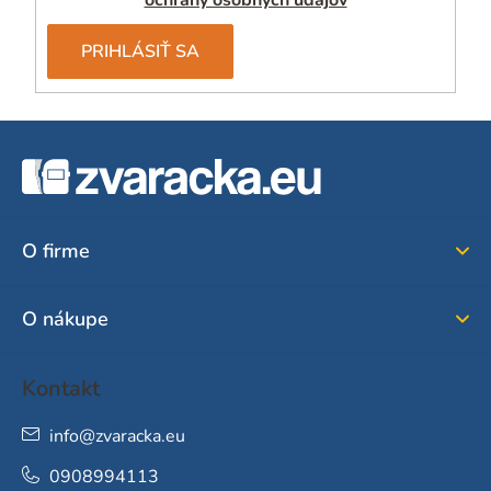
u
PRIHLÁSIŤ SA
Z
á
p
ä
O firme
t
i
O nákupe
e
Kontakt
info
@
zvaracka.eu
0908994113