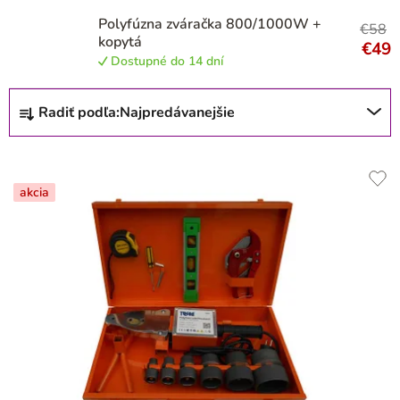
r
Polyfúzna zváračka 800/1000W +
o
€58
kopytá
€49
d
Dostupné do 14 dní
u
R
k
Radiť podľa:
Najpredávanejšie
a
t
d
o
e
v
akcia
n
i
e
p
r
o
d