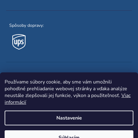
Spôsoby dopravy:
Obľúbené spôsoby platby:
Používame súbory cookie, aby sme vám umožnili
pohodlné prehliadanie webovej stránky a vďaka analýze
neustále zlepšovali jej funkcie, výkon a použiteľnosť.
Viac
informácií
Nastavenie
Shoptet
|
mime digital
Copyright 2026
www.zvaracka.eu
. Všetky práva
Súhlasím