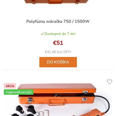
u
k
t
Priemerné
Polyfúzna zváračka 750 / 1500W
hodnotenie
o
produktu
v
Dostupné do 7 dní
je
4,6
€51
z
5
€41,46 bez DPH
hviezdičiek.
DO KOŠÍKA
akcia
najpredávanejší