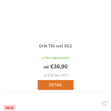
Priemerné
Drôt TIG oceľ SG2
hodnotenie
produktu
Na objednávku
je
5,0
€36,90
od
z
5
od €30 bez DPH
hviezdičiek.
DETAIL
akcia