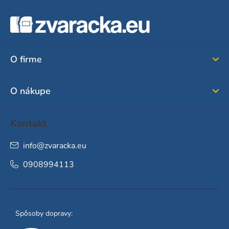
Z
á
p
ä
O firme
t
i
O nákupe
e
Kontakt
info
@
zvaracka.eu
0908994113
Spôsoby dopravy: