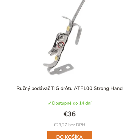
i
e
p
r
o
d
u
k
t
Ručný podávač TIG drôtu ATF100 Strong Hand
o
v
Dostupné do 14 dní
€36
€29,27 bez DPH
DO KOŠÍKA