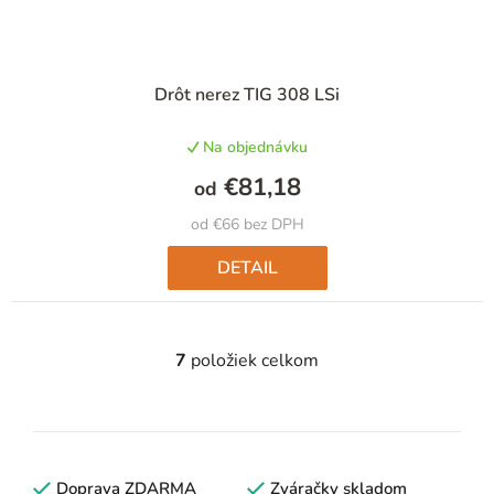
Priemerné
Drôt nerez TIG 308 LSi
hodnotenie
produktu
Na objednávku
je
5,0
€81,18
od
z
5
od €66 bez DPH
hviezdičiek.
DETAIL
7
položiek celkom
O
v
l
á
d
Doprava ZDARMA
Zváračky skladom