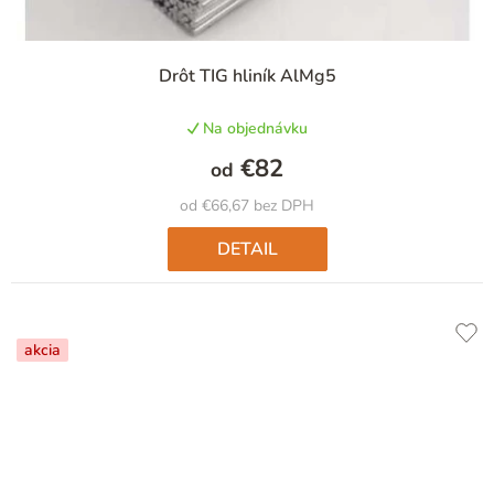
Priemerné
Drôt TIG hliník AlMg5
hodnotenie
produktu
Na objednávku
je
5,0
€82
od
z
5
od €66,67 bez DPH
hviezdičiek.
DETAIL
akcia