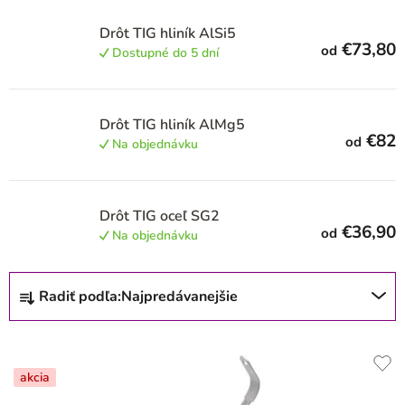
r
o
Drôt TIG hliník AlSi5
€73,80
od
d
Dostupné do 5 dní
u
k
Drôt TIG hliník AlMg5
t
€82
od
Na objednávku
o
v
Drôt TIG oceľ SG2
€36,90
od
Na objednávku
R
Radiť podľa:
Najpredávanejšie
a
d
e
akcia
n