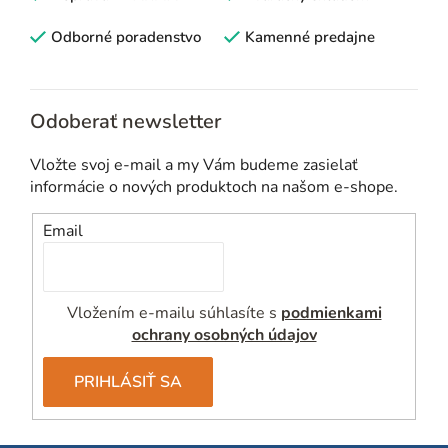
a
c
Odborné poradenstvo
Kamenné predajne
i
e
p
Odoberať newsletter
r
v
Vložte svoj e-mail a my Vám budeme zasielať
k
informácie o nových produktoch na našom e-shope.
y
v
Email
ý
p
i
Vložením e-mailu súhlasíte s
podmienkami
s
ochrany osobných údajov
u
PRIHLÁSIŤ SA