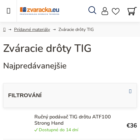
Prejsť
na
obsah
Hľadať
N
KO
Domov
Prídavné materiály
Zváracie drôty TIG
Zváracie drôty TIG
Najpredávanejšie
V
ý
p
i
Ručný podávač TIG drôtu ATF100
s
Strong Hand
€36
p
Dostupné do 14 dní