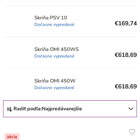
r
o
Skriňa PSV 10
€169,74
d
Dočasne vypredané
u
k
Skriňa OMI 450WS
t
€618,69
Dočasne vypredané
o
v
Skriňa OMI 450W
€618,69
Dočasne vypredané
R
Radiť podľa:
Najpredávanejšie
a
d
e
akcia