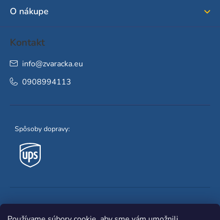
i
O nákupe
e
Kontakt
info
@
zvaracka.eu
0908994113
Spôsoby dopravy:
Obľúbené spôsoby platby:
Používame súbory cookie, aby sme vám umožnili