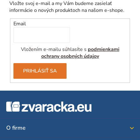
v
Vložte svoj e-mail a my Vám budeme zasielať
ý
informácie o nových produktoch na našom e-shope.
p
i
Email
s
u
Vložením e-mailu súhlasíte s
podmienkami
ochrany osobných údajov
PRIHLÁSIŤ SA
Z
á
p
ä
O firme
t