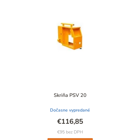
n
i
e
p
r
o
d
u
k
t
Skriňa PSV 20
o
v
Dočasne vypredané
€116,85
€95 bez DPH