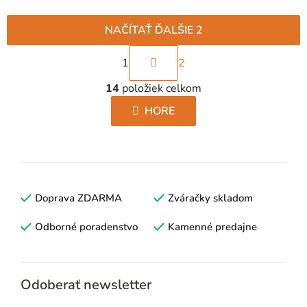
NAČÍTAŤ ĎALŠIE 2
S
1
2
t
O
r
14
položiek celkom
v
á
l
HORE
n
á
k
d
o
a
v
c
a
i
Doprava ZDARMA
n
Zváračky skladom
e
i
p
Odborné poradenstvo
Kamenné predajne
e
r
v
k
Odoberať newsletter
y