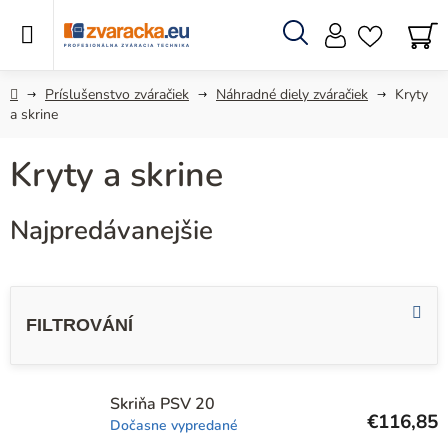
Prejsť
na
obsah
Hľadať
N
KO
Domov
Príslušenstvo zváračiek
Náhradné diely zváračiek
Kryty
a skrine
Kryty a skrine
Najpredávanejšie
V
ý
p
i
s
Skriňa PSV 20
€116,85
Dočasne vypredané
p