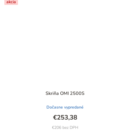
akcia
Skriňa OMI 2500S
Dočasne vypredané
€253,38
€206 bez DPH