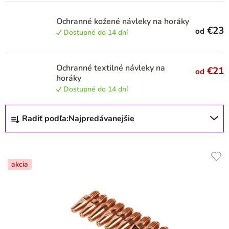
u
k
Ochranné kožené návleky na horáky
t
€23
od
Dostupné do 14 dní
o
v
Ochranné textilné návleky na
€21
od
horáky
Dostupné do 14 dní
R
Radiť podľa:
Najpredávanejšie
a
d
e
akcia
n
i
e
p