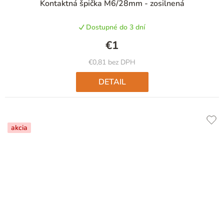
Kontaktná špička M6/28mm - zosilnená
hodnotenie
produktu
Dostupné do 3 dní
je
4,8
€1
z
5
€0,81 bez DPH
hviezdičiek.
DETAIL
akcia