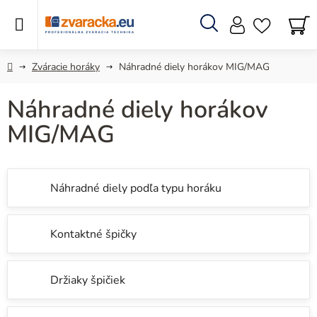
Prejsť
na
obsah
Hľadať
N
KO
Domov
Zváracie horáky
Náhradné diely horákov MIG/MAG
Náhradné diely horákov
MIG/MAG
Náhradné diely podľa typu horáku
Kontaktné špičky
Držiaky špičiek