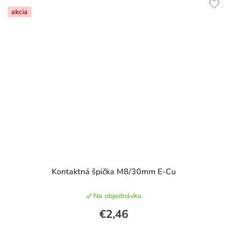
akcia
Priemerné
Kontaktná špička M8/30mm E-Cu
hodnotenie
produktu
Na objednávku
je
5,0
€2,46
z