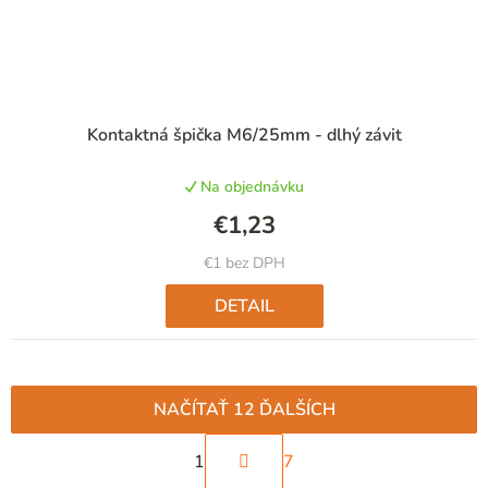
Priemerné
Kontaktná špička M6/25mm - dlhý závit
hodnotenie
produktu
Na objednávku
je
5,0
€1,23
z
5
€1 bez DPH
hviezdičiek.
DETAIL
NAČÍTAŤ 12 ĎALŠÍCH
S
1
7
t
O