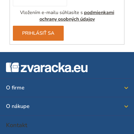
u
Vložením e-mailu súhlasíte s
podmienkami
ochrany osobných údajov
PRIHLÁSIŤ SA
Z
á
p
ä
O firme
t
i
O nákupe
e
Kontakt