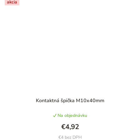
akcia
Priemerné
Kontaktná špička M10x40mm
hodnotenie
produktu
Na objednávku
je
5,0
€4,92
z
5
€4 bez DPH