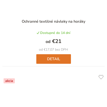
Priemerné
Ochranné textilné návleky na horáky
hodnotenie
produktu
Dostupné do 14 dní
je
5,0
€21
od
z
5
od €17,07 bez DPH
hviezdičiek.
DETAIL
akcia