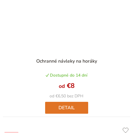
Priemerné
Ochranné návleky na horáky
hodnotenie
produktu
Dostupné do 14 dní
je
5,0
€8
od
z
5
od €6,50 bez DPH
hviezdičiek.
DETAIL