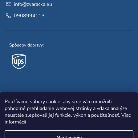
info
@
zvaracka.eu
0908994113
Spôsoby dopravy:
Obľúbené spôsoby platby:
Používame súbory cookie, aby sme vám umožnili
pohodlné prehliadanie webovej stránky a vďaka analýze
neustále zlepšovali jej funkcie, výkon a použiteľnosť.
Viac
informácií
Nastavenie