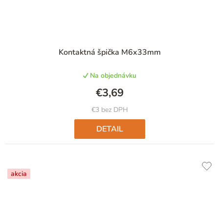
Priemerné
Kontaktná špička M6x33mm
hodnotenie
produktu
Na objednávku
je
5,0
€3,69
z
5
€3 bez DPH
hviezdičiek.
DETAIL
akcia