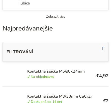
Hubice
Zobrazit více
Najpredávanejšie
V
ý
p
i
s
Kontaktná špička M6/ø8x24mm
€4,92
Na objednávku
p
r
o
Kontaktná špička M8/30mm CuCrZr
€2
d
Dostupné do 14 dní