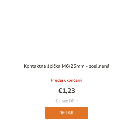
Priemerné
Kontaktná špička M6/25mm - zosilnená
hodnotenie
produktu
Predaj ukončený
je
5,0
€1,23
z
5
€1 bez DPH
hviezdičiek.
DETAIL