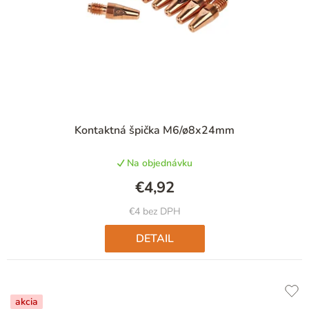
r
o
d
u
k
t
Priemerné
Kontaktná špička M6/ø8x24mm
hodnotenie
o
produktu
v
Na objednávku
je
5,0
€4,92
z
5
€4 bez DPH
hviezdičiek.
DETAIL
akcia