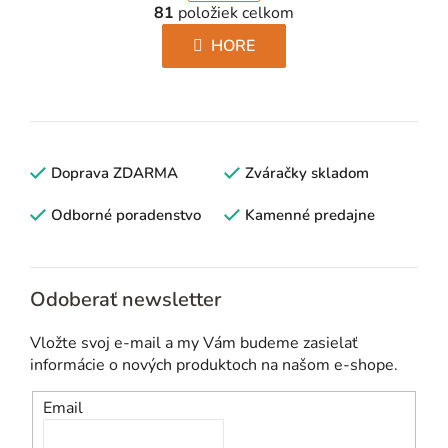
r
81
položiek celkom
v
á
l
HORE
n
á
k
d
o
a
v
c
a
i
Doprava ZDARMA
n
Zváračky skladom
e
i
p
Odborné poradenstvo
Kamenné predajne
e
r
v
k
Odoberať newsletter
y
v
Vložte svoj e-mail a my Vám budeme zasielať
ý
informácie o nových produktoch na našom e-shope.
p
i
Email
s