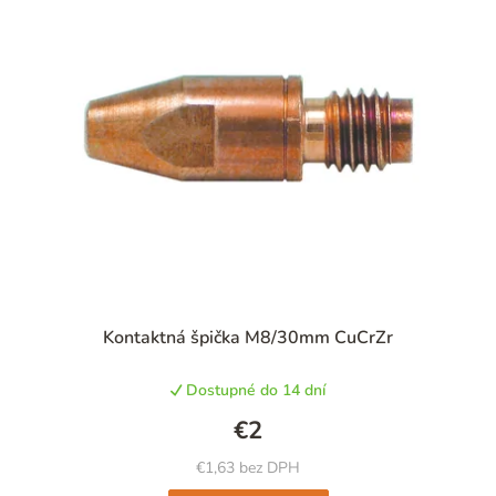
Priemerné
Kontaktná špička M8/30mm CuCrZr
hodnotenie
produktu
Dostupné do 14 dní
je
5,0
€2
z
5
€1,63 bez DPH
hviezdičiek.