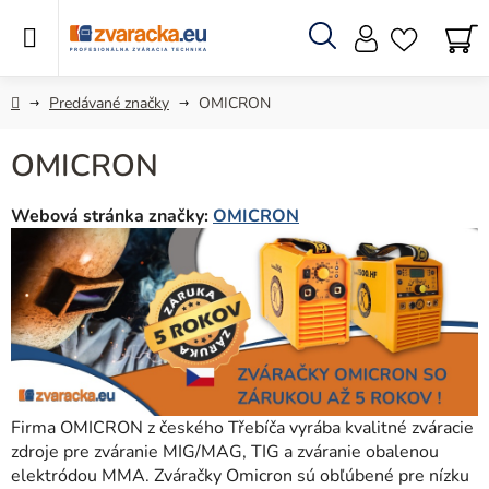
Prejsť
na
obsah
Hľadať
N
KO
Domov
Predávané značky
OMICRON
OMICRON
Webová stránka značky:
OMICRON
Firma OMICRON z českého Třebíča vyrába kvalitné zváracie
zdroje pre zváranie MIG/MAG, TIG a zváranie obalenou
elektródou MMA. Zváračky Omicron sú obľúbené pre nízku