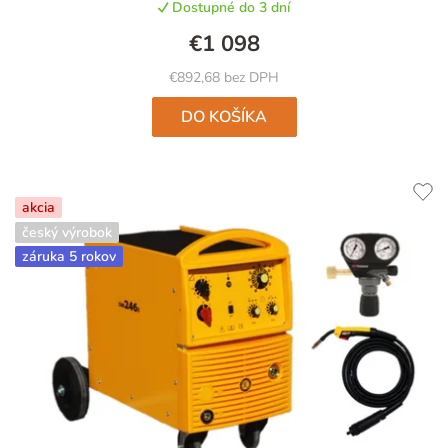
v
Dostupné do 3 dní
v
€1 098
€892,68 bez DPH
DO KOŠÍKA
akcia
český výrobok
záruka 5 rokov