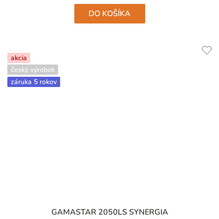
DO KOŠÍKA
akcia
český výrobok
záruka 5 rokov
GAMASTAR 2050LS SYNERGIA