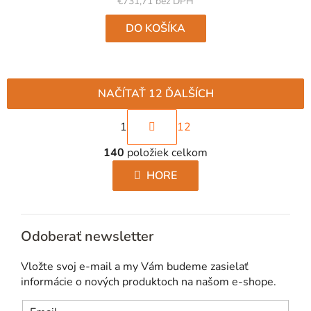
€731,71 bez DPH
DO KOŠÍKA
NAČÍTAŤ 12 ĎALŠÍCH
S
1
12
t
O
r
140
položiek celkom
v
á
l
HORE
n
á
k
d
o
a
v
Odoberať newsletter
c
a
i
n
Vložte svoj e-mail a my Vám budeme zasielať
e
i
informácie o nových produktoch na našom e-shope.
p
e
r