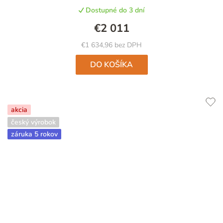
Dostupné do 3 dní
€2 011
€1 634,96 bez DPH
DO KOŠÍKA
akcia
český výrobok
záruka 5 rokov