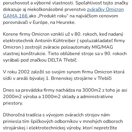
poruchovosť a výborné vlastnosti. Spoľahlivosť tejto značky
dokazuje aj niekoľkonásobné prvenstvo
zváračky Omicron
GAMA 166
ako „Produkt roku“ na najväčšom cenovom
porovnávači v Európe, na Heureke.
Korene firmy Omicron vznikli už v 80. rokoch, keď nadaný
elektrotechnik Antonín Kühtreiber ( spoluzakladateľ firmy
Omicron ) zostrojil zváracie poloautomaty MIG/MAG
vlastnej konštrukcie. Tieto obľúbené stroje sa v 90. rokoch
vyrábali pod značkou DELTA Třebíč.
V roku 2002 založil so svojim synom firmu Omicron ktorá
sídli v areáli bývalej 1. Brnenskej strojárne v Třebíči
Dnes sa prevádzka firmy nachádza na 3000m2 z toho je asi
2000m2 výroba a 1000m2 sklady a administratívne
priestory.
Dlhoročná tradícia s vývojom zváracích strojov nám
priniesla tím špičkových odborníkov v mnohých odboroch
strojárskej i elektrotechnickej výroby, ktorí nepretržite