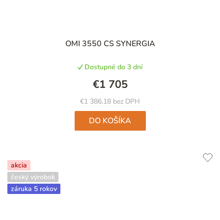
OMI 3550 CS SYNERGIA
Dostupné do 3 dní
€1 705
€1 386,18 bez DPH
DO KOŠÍKA
akcia
český výrobok
záruka 5 rokov