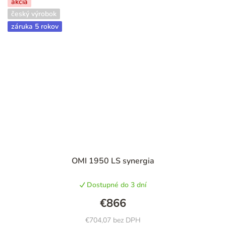
akcia
český výrobok
záruka 5 rokov
OMI 1950 LS synergia
Dostupné do 3 dní
€866
€704,07 bez DPH