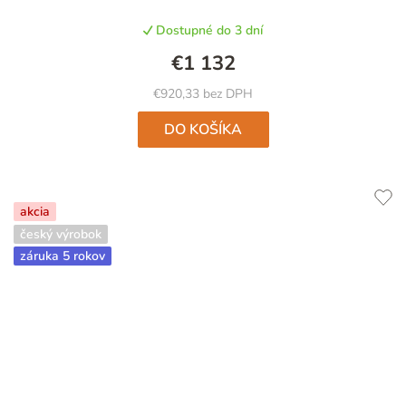
Dostupné do 3 dní
€1 132
€920,33 bez DPH
DO KOŠÍKA
akcia
český výrobok
záruka 5 rokov