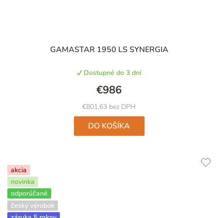
GAMASTAR 1950 LS SYNERGIA
Dostupné do 3 dní
€986
€801,63 bez DPH
DO KOŠÍKA
akcia
novinka
odporúčané
český výrobok
záruka 5 rokov