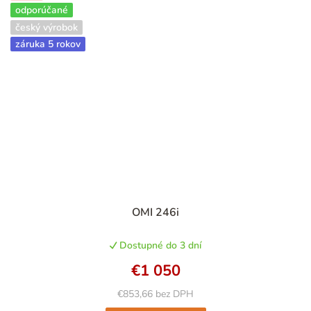
odporúčané
český výrobok
záruka 5 rokov
OMI 246i
Dostupné do 3 dní
€1 050
€853,66 bez DPH