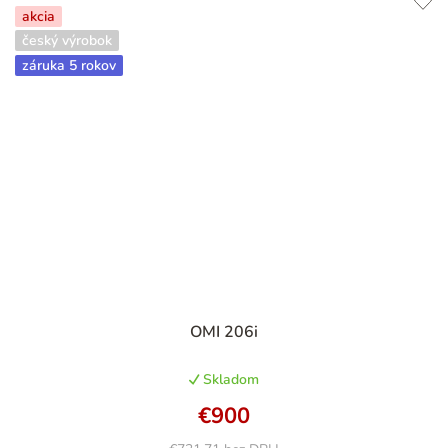
akcia
český výrobok
záruka 5 rokov
OMI 206i
Skladom
€900