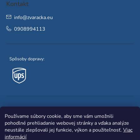
Kontakt
info
@
zvaracka.eu
0908994113
Spôsoby dopravy:
Obľúbené spôsoby platby:
Používame súbory cookie, aby sme vám umožnili
pohodlné prehliadanie webovej stránky a vďaka analýze
neustále zlepšovali jej funkcie, výkon a použiteľnosť.
Viac
informácií