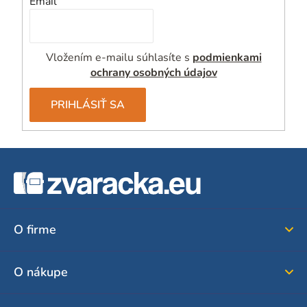
Email
v
k
y
Vložením e-mailu súhlasíte s
podmienkami
v
ochrany osobných údajov
ý
p
PRIHLÁSIŤ SA
i
s
u
Z
á
p
ä
O firme
t
i
O nákupe
e