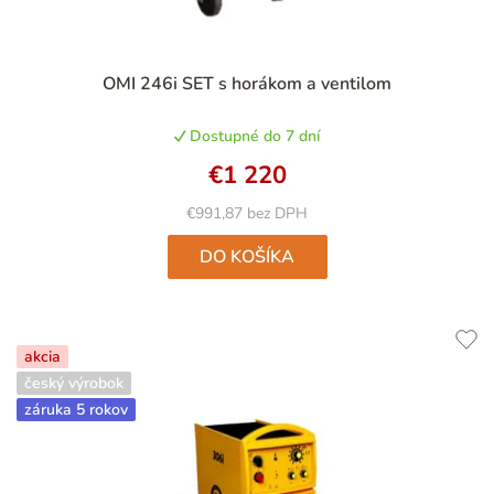
OMI 246i SET s horákom a ventilom
Dostupné do 7 dní
€1 220
€991,87 bez DPH
DO KOŠÍKA
akcia
český výrobok
záruka 5 rokov