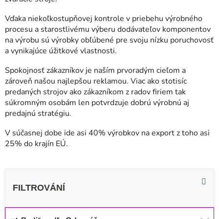
Vďaka niekoľkostupňovej kontrole v priebehu výrobného
procesu a starostlivému výberu dodávateľov komponentov
na výrobu sú výrobky obľúbené pre svoju nízku poruchovosť
a vynikajúce úžitkové vlastnosti.
Spokojnosť zákazníkov je naším prvoradým cieľom a
zároveň našou najlepšou reklamou. Viac ako stotisíc
predaných strojov ako zákazníkom z radov firiem tak
súkromným osobám len potvrdzuje dobrú výrobnú aj
predajnú stratégiu.
V súčasnej dobe ide asi 40% výrobkov na export z toho asi
25% do krajín EÚ.
R