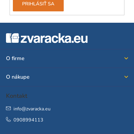
PRIHLÁSIŤ SA
Z
á
p
ä
O firme
t
i
O nákupe
e
Kontakt
info
@
zvaracka.eu
0908994113