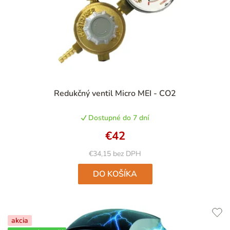
Priemerné
Redukčný ventil Micro MEI - CO2
hodnotenie
produktu
Dostupné do 7 dní
je
4,8
€42
z
5
€34,15 bez DPH
hviezdičiek.
DO KOŠÍKA
akcia