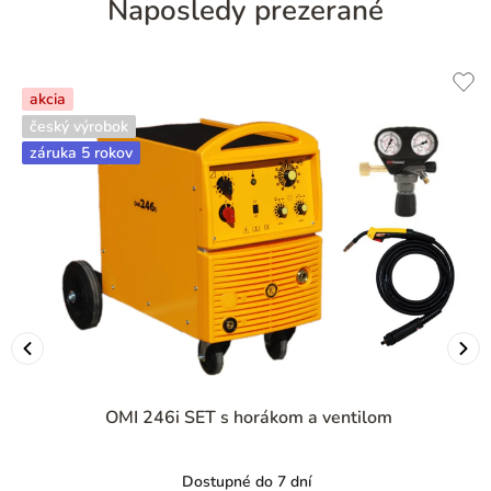
Naposledy prezerané
akcia
český výrobok
záruka 5 rokov
OMI 246i SET s horákom a ventilom
Dostupné do 7 dní