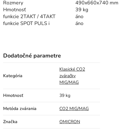
Rozmery
490x660x740 mm
Hmotnosť
39 kg
funkcie 2TAKT / 4TAKT
áno
funkcie SPOT PULS
i
áno
Dodatočné parametre
Klasické CO2
Kategória
zváračky
MIG/MAG
Hmotnosť
39 kg
Metóda zvárania
CO2 MIG/MAG
Značka
OMICRON