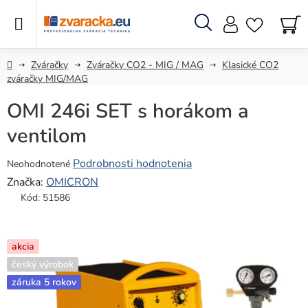
Prejsť
na
obsah
Hľadať
N
KO
Domov
Zváračky
Zváračky CO2 - MIG / MAG
Klasické CO2
zváračky MIG/MAG
OMI 246i SET s horákom a
ventilom
Priemerné
Podrobnosti hodnotenia
Neohodnotené
hodnotenie
Značka:
OMICRON
produktu
Kód:
51586
je
0,0
z
akcia
5
český výrobok
hviezdičiek.
záruka 5 rokov