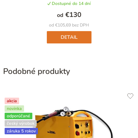
Dostupné do 14 dní
€130
od
od €105,69 bez DPH
DETAIL
Podobné produkty
akcia
novinka
odporúčané
český výrobok
záruka 5 rokov