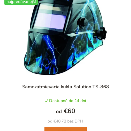
najpredávanejší
Priemerné
Samozatmievacia kukla Solution TS-868
hodnotenie
produktu
Dostupné do 14 dní
je
4,8
€60
od
z
5
od €48,78 bez DPH
hviezdičiek.