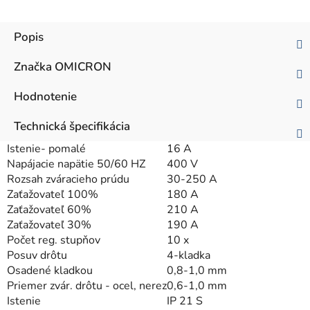
Popis
Značka
OMICRON
Hodnotenie
Technická špecifikácia
Istenie- pomalé
16 A
Napájacie napätie 50/60 HZ
400 V
Rozsah zváracieho prúdu
30-250 A
Zaťažovateľ 100%
180 A
Zaťažovateľ 60%
210 A
Zaťažovateľ 30%
190 A
Počet reg. stupňov
10 x
Posuv drôtu
4-kladka
Osadené kladkou
0,8-1,0 mm
Priemer zvár. drôtu - ocel, nerez
0,6-1,0 mm
Istenie
IP 21 S