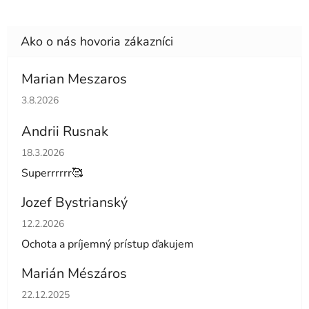
Marian Meszaros
Hodnotenie obchodu je 5 z 5 hviezdičiek.
3.8.2026
Andrii Rusnak
Hodnotenie obchodu je 5 z 5 hviezdičiek.
18.3.2026
Superrrrrr🥰
Jozef Bystrianský
Hodnotenie obchodu je 5 z 5 hviezdičiek.
12.2.2026
Ochota a príjemný prístup ďakujem
Marián Mészáros
Hodnotenie obchodu je 5 z 5 hviezdičiek.
22.12.2025