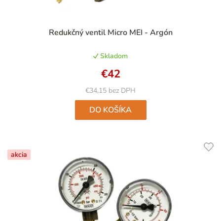
Priemerné
Redukčný ventil Micro MEI - Argón
hodnotenie
produktu
Skladom
je
4,9
€42
z
5
€34,15 bez DPH
hviezdičiek.
DO KOŠÍKA
akcia