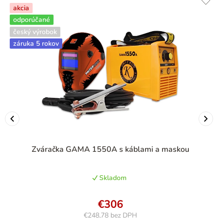
akcia
odporúčané
český výrobok
záruka 5 rokov
Zváračka GAMA 1550A s káblami a maskou
Skladom
€306
€248,78 bez DPH