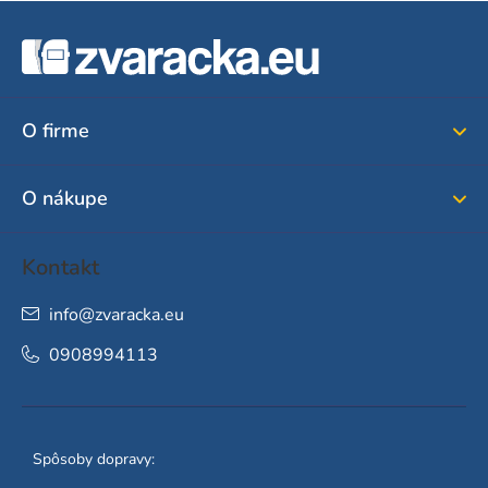
Z
á
p
ä
O firme
t
i
O nákupe
e
Kontakt
info
@
zvaracka.eu
0908994113
Spôsoby dopravy: