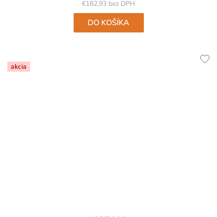
5
€182,93 bez DPH
hviezdičiek.
DO KOŠÍKA
akcia
Priemerné