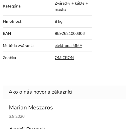
Zváračky + káble +
Kategória
maska
Hmotnosť
8 kg
EAN
8592621000306
Metóda zvárania
elektróda MMA
Značka
OMICRON
Marian Meszaros
Hodnotenie obchodu je 5 z 5 hviezdičiek.
3.8.2026