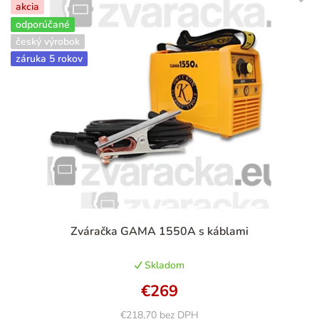
akcia
odporúčané
český výrobok
záruka 5 rokov
Zváračka GAMA 1550A s káblami
Skladom
€269
€218,70 bez DPH