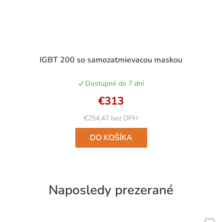
Priemerné
IGBT 200 so samozatmievacou maskou
hodnotenie
produktu
Dostupné do 7 dní
je
5,0
€313
z
5
€254,47 bez DPH
hviezdičiek.
DO KOŠÍKA
Naposledy prezerané