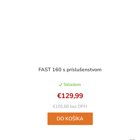
Priemerné
FAST 160 s príslušenstvom
hodnotenie
produktu
Skladom
je
4,9
€129,99
z
5
€105,68 bez DPH
hviezdičiek.
DO KOŠÍKA