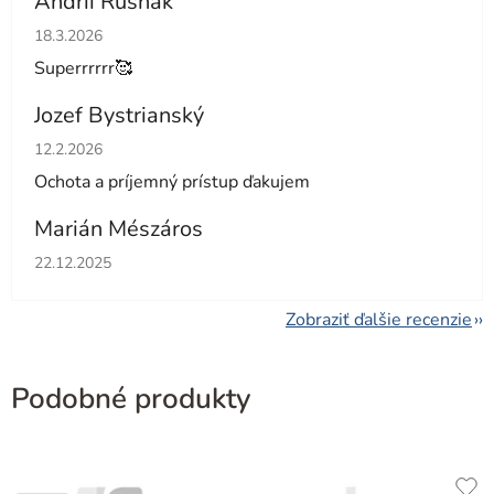
Andrii Rusnak
Hodnotenie obchodu je 5 z 5 hviezdičiek.
18.3.2026
Superrrrrr🥰
Jozef Bystrianský
Hodnotenie obchodu je 5 z 5 hviezdičiek.
12.2.2026
Ochota a príjemný prístup ďakujem
Marián Mészáros
Hodnotenie obchodu je 5 z 5 hviezdičiek.
22.12.2025
Zobraziť ďalšie recenzie
Podobné produkty