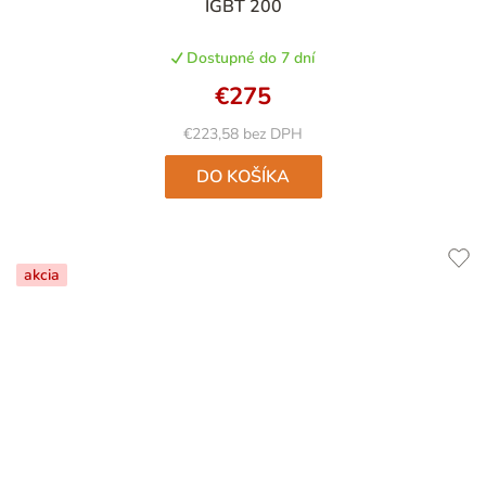
IGBT 200
hodnotenie
produktu
Dostupné do 7 dní
je
5,0
€275
z
5
€223,58 bez DPH
hviezdičiek.
DO KOŠÍKA
akcia