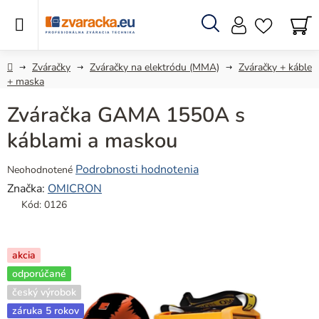
Prejsť
na
obsah
Hľadať
N
KO
Domov
Zváračky
Zváračky na elektródu (MMA)
Zváračky + káble
+ maska
Zváračka GAMA 1550A s
káblami a maskou
Priemerné
Podrobnosti hodnotenia
Neohodnotené
hodnotenie
Značka:
OMICRON
produktu
Kód:
0126
je
0,0
z
akcia
5
odporúčané
hviezdičiek.
český výrobok
záruka 5 rokov