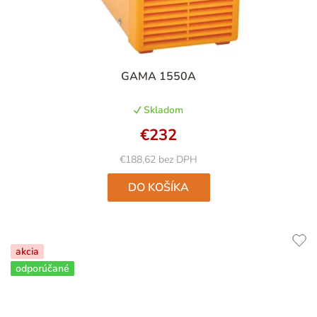
Priemerné
GAMA 1550A
hodnotenie
produktu
Skladom
je
4,9
€232
z
5
€188,62 bez DPH
hviezdičiek.
DO KOŠÍKA
akcia
odporúčané