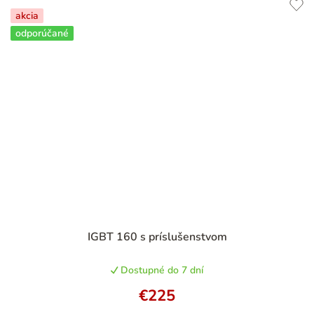
akcia
odporúčané
Priemerné
IGBT 160 s príslušenstvom
hodnotenie
produktu
Dostupné do 7 dní
je
4,9
€225
z