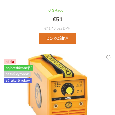
Skladom
€51
€41,46 bez DPH
DO KOŠÍKA
akcia
najpredávanejší
český výrobok
záruka 5 rokov