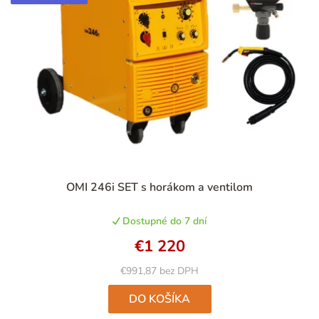
OMI 246i SET s horákom a ventilom
Dostupné do 7 dní
€1 220
€991,87 bez DPH
DO KOŠÍKA