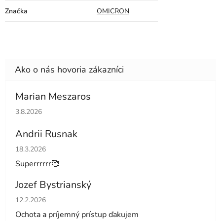
Značka
OMICRON
Marian Meszaros
Hodnotenie obchodu je 5 z 5 hviezdičiek.
3.8.2026
Andrii Rusnak
Hodnotenie obchodu je 5 z 5 hviezdičiek.
18.3.2026
Superrrrrr🥰
Jozef Bystrianský
Hodnotenie obchodu je 5 z 5 hviezdičiek.
12.2.2026
Ochota a príjemný prístup ďakujem