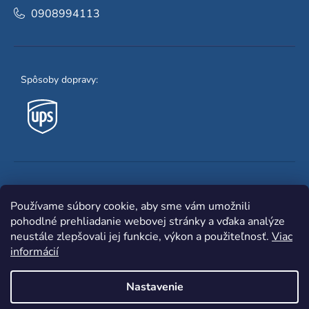
0908994113
Spôsoby dopravy:
Obľúbené spôsoby platby:
Používame súbory cookie, aby sme vám umožnili
pohodlné prehliadanie webovej stránky a vďaka analýze
neustále zlepšovali jej funkcie, výkon a použiteľnosť.
Viac
informácií
Nastavenie
Shoptet
|
mime digital