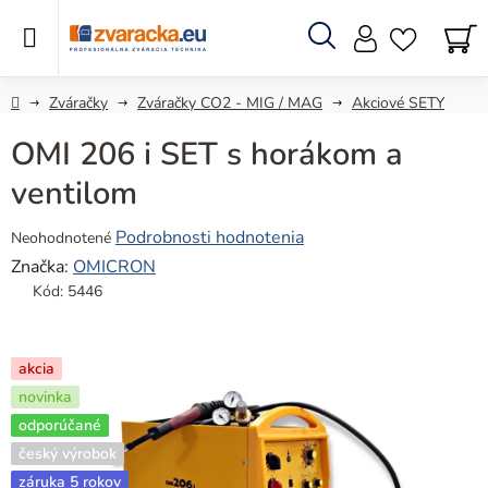
Prejsť
na
obsah
Hľadať
N
KO
Domov
Zváračky
Zváračky CO2 - MIG / MAG
Akciové SETY
OMI 206 i SET s horákom a
ventilom
Priemerné
Podrobnosti hodnotenia
Neohodnotené
hodnotenie
Značka:
OMICRON
produktu
Kód:
5446
je
0,0
z
akcia
5
novinka
hviezdičiek.
odporúčané
český výrobok
záruka 5 rokov