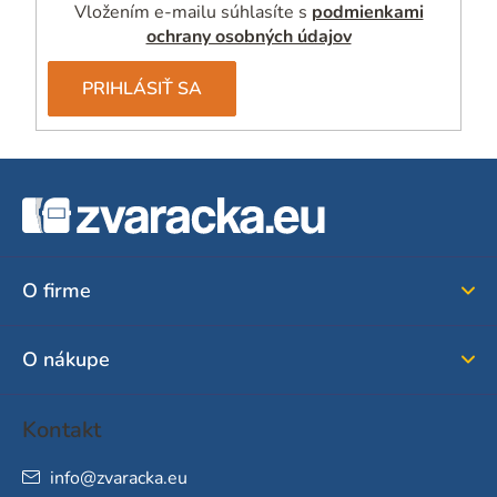
Vložením e-mailu súhlasíte s
podmienkami
ochrany osobných údajov
PRIHLÁSIŤ SA
Z
á
p
ä
O firme
t
i
O nákupe
e
Kontakt
info
@
zvaracka.eu