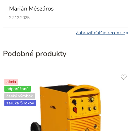
Marián Mészáros
Hodnotenie obchodu je 5 z 5 hviezdičiek.
22.12.2025
Zobraziť ďalšie recenzie
Podobné produkty
akcia
odporúčané
český výrobok
záruka 5 rokov