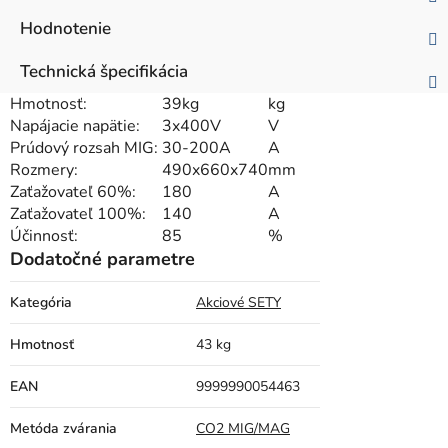
Hodnotenie
Technická špecifikácia
Hmotnosť:
39kg
kg
Napájacie napätie:
3x400V
V
Prúdový rozsah MIG:
30-200A
A
Rozmery:
490x660x740
mm
Zaťažovateľ 60%:
180
A
Zaťažovateľ 100%:
140
A
Účinnosť:
85
%
Dodatočné parametre
Kategória
Akciové SETY
Hmotnosť
43 kg
EAN
9999990054463
Metóda zvárania
CO2 MIG/MAG