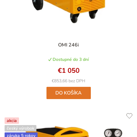
OMI 246i
Dostupné do 3 dní
€1 050
€853,66 bez DPH
DO KOŠÍKA
akcia
český výrobok
záruka 5 rokov