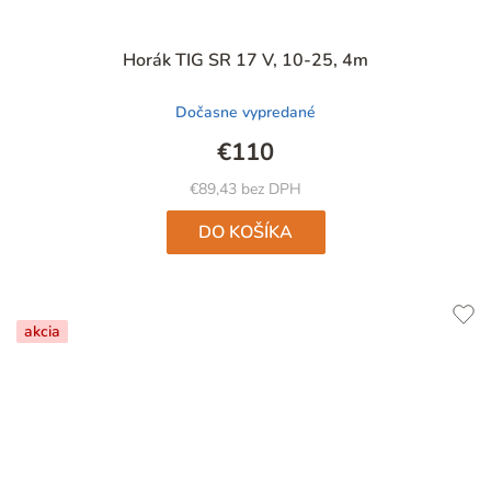
Priemerné
Horák TIG SR 17 V, 10-25, 4m
hodnotenie
produktu
Dočasne vypredané
je
4,7
€110
z
5
€89,43 bez DPH
hviezdičiek.
DO KOŠÍKA
akcia