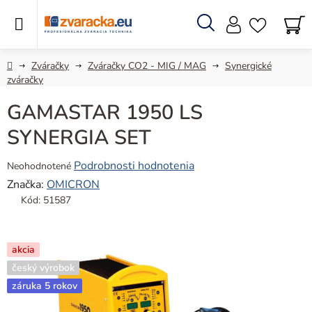
Prejsť
na
obsah
Hľadať
N
KO
Domov
Zváračky
Zváračky CO2 - MIG / MAG
Synergické
zváračky
GAMASTAR 1950 LS
SYNERGIA SET
Priemerné
Podrobnosti hodnotenia
Neohodnotené
hodnotenie
Značka:
OMICRON
produktu
Kód:
51587
je
0,0
z
akcia
5
český výrobok
hviezdičiek.
záruka 5 rokov