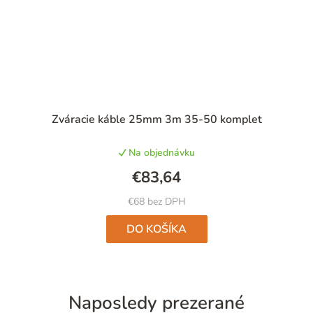
Priemerné
Zváracie káble 25mm 3m 35-50 komplet
hodnotenie
produktu
Na objednávku
je
5,0
€83,64
z
5
€68 bez DPH
hviezdičiek.
DO KOŠÍKA
Naposledy prezerané