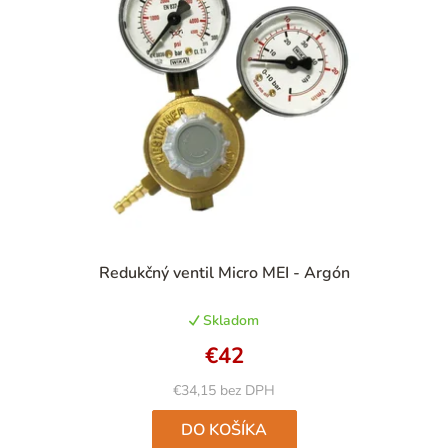
Priemerné
Redukčný ventil Micro MEI - Argón
hodnotenie
produktu
Skladom
je
4,9
€42
z
5
€34,15 bez DPH
hviezdičiek.
DO KOŠÍKA