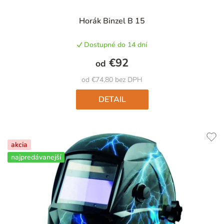
Priemerné
Horák Binzel B 15
hodnotenie
produktu
Dostupné do 14 dní
je
4,0
€92
od
z
5
od €74,80 bez DPH
hviezdičiek.
DETAIL
akcia
najpredávanejší