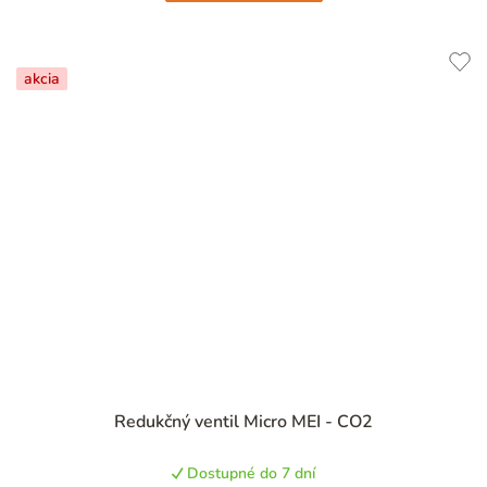
akcia
Priemerné
Redukčný ventil Micro MEI - CO2
hodnotenie
produktu
Dostupné do 7 dní
je