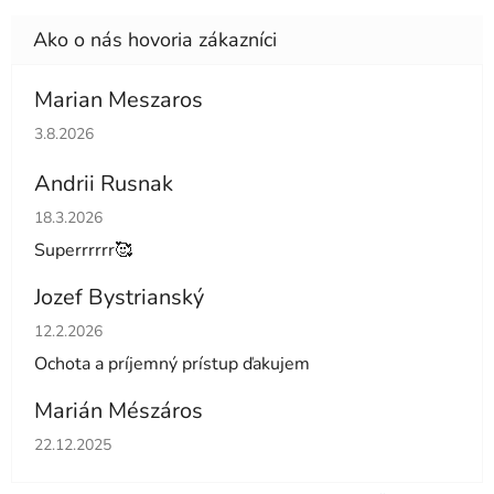
Marian Meszaros
Hodnotenie obchodu je 5 z 5 hviezdičiek.
3.8.2026
Andrii Rusnak
Hodnotenie obchodu je 5 z 5 hviezdičiek.
18.3.2026
Superrrrrr🥰
Jozef Bystrianský
Hodnotenie obchodu je 5 z 5 hviezdičiek.
12.2.2026
Ochota a príjemný prístup ďakujem
Marián Mészáros
Hodnotenie obchodu je 5 z 5 hviezdičiek.
22.12.2025