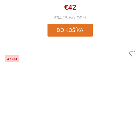
4,8
€42
z
5
€34,15 bez DPH
hviezdičiek.
DO KOŠÍKA
akcia