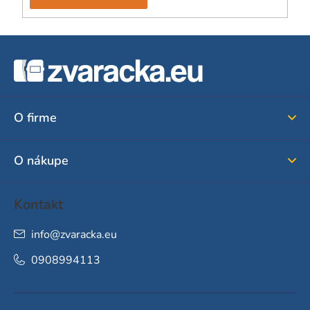
Z
á
p
ä
O firme
t
i
O nákupe
e
Kontakt
info
@
zvaracka.eu
0908994113