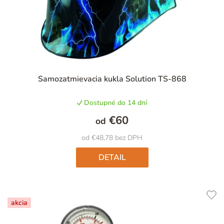
Priemerné
Samozatmievacia kukla Solution TS-868
hodnotenie
produktu
Dostupné do 14 dní
je
4,8
€60
od
z
5
od €48,78 bez DPH
hviezdičiek.
DETAIL
akcia