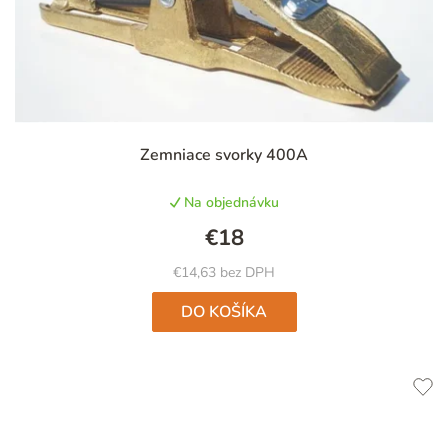
Priemerné
Zemniace svorky 400A
hodnotenie
produktu
Na objednávku
je
5,0
€18
z
5
€14,63 bez DPH
hviezdičiek.
DO KOŠÍKA