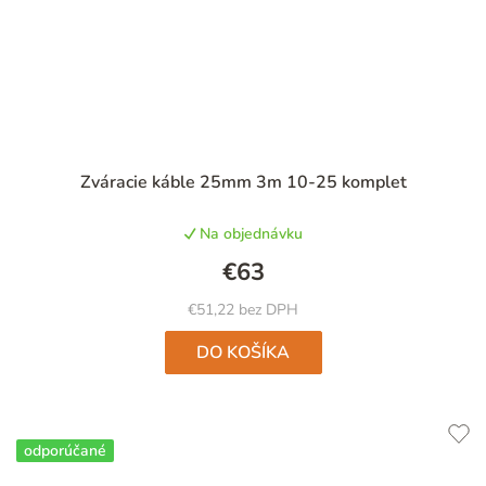
Priemerné
Zváracie káble 25mm 3m 10-25 komplet
hodnotenie
produktu
Na objednávku
je
5,0
€63
z
5
€51,22 bez DPH
hviezdičiek.
DO KOŠÍKA
odporúčané