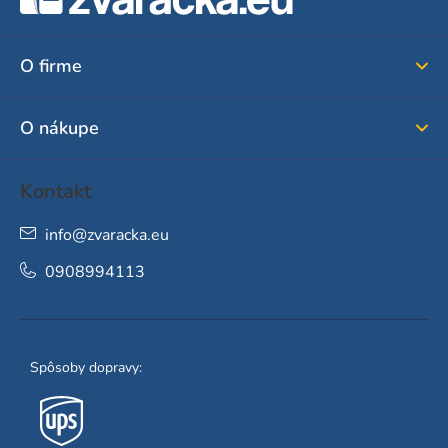
p
ä
O firme
t
i
O nákupe
e
Kontakt
info
@
zvaracka.eu
0908994113
Spôsoby dopravy: