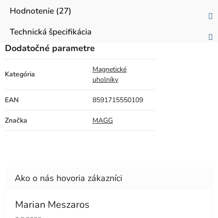
Hodnotenie (27)
Technická špecifikácia
Dodatočné parametre
Magnetické
Kategória
uholníky
EAN
8591715550109
Značka
MAGG
Marian Meszaros
Hodnotenie obchodu je 5 z 5 hviezdičiek.