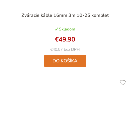
Priemerné
Zváracie káble 16mm 3m 10-25 komplet
hodnotenie
produktu
Skladom
je
4,9
€49,90
z
5
€40,57 bez DPH
hviezdičiek.
DO KOŠÍKA