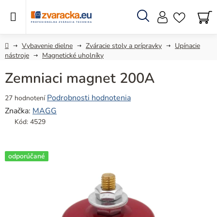
Prejsť
na
obsah
Hľadať
N
KO
Domov
Vybavenie dielne
Zváracie stoly a prípravky
Upínacie
nástroje
Magnetické uholníky
Zemniaci magnet 200A
Priemerné
Podrobnosti hodnotenia
27 hodnotení
hodnotenie
Značka:
MAGG
produktu
Kód:
4529
je
4,7
z
odporúčané
5
hviezdičiek.