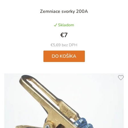
Priemerné
Zemniace svorky 200A
hodnotenie
produktu
Skladom
je
4,9
€7
z
5
€5,69 bez DPH
hviezdičiek.
DO KOŠÍKA