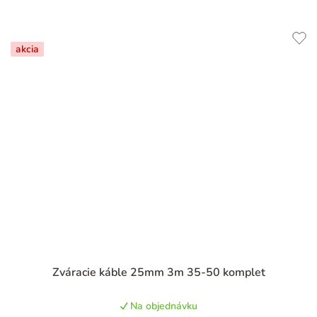
akcia
Priemerné
Zváracie káble 25mm 3m 35-50 komplet
hodnotenie
produktu
Na objednávku
je