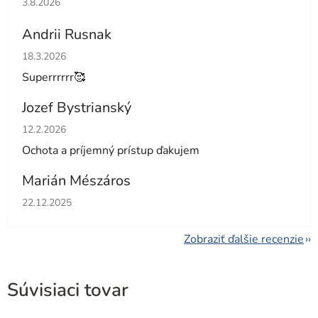
3.8.2026
Andrii Rusnak
Hodnotenie obchodu je 5 z 5 hviezdičiek.
18.3.2026
Superrrrrr🥰
Jozef Bystrianský
Hodnotenie obchodu je 5 z 5 hviezdičiek.
12.2.2026
Ochota a príjemný prístup ďakujem
Marián Mészáros
Hodnotenie obchodu je 5 z 5 hviezdičiek.
22.12.2025
Zobraziť ďalšie recenzie
Súvisiaci tovar