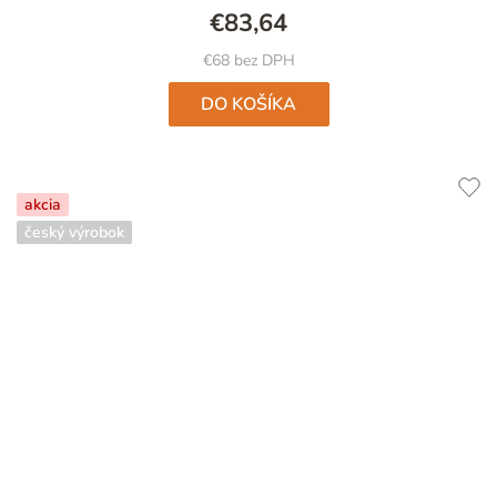
5,0
€83,64
z
5
€68 bez DPH
hviezdičiek.
DO KOŠÍKA
akcia
český výrobok