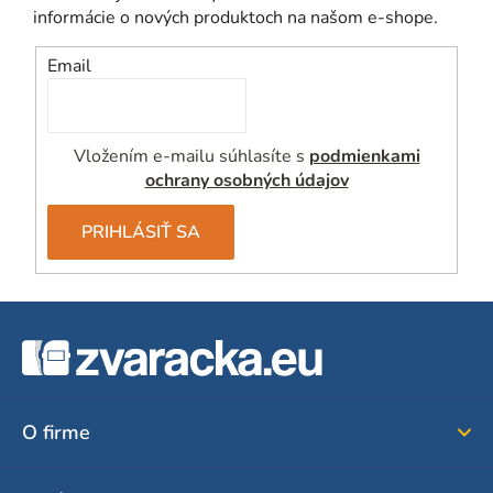
informácie o nových produktoch na našom e-shope.
Email
Vložením e-mailu súhlasíte s
podmienkami
ochrany osobných údajov
PRIHLÁSIŤ SA
Z
á
p
ä
O firme
t
i