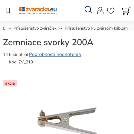
Prejsť
na
obsah
Hľadať
N
KO
Domov
Príslušenstvo zváračiek
Príslušenstvo ku zváracím káblom
Zemniace svorky 200A
Priemerné
Podrobnosti hodnotenia
14 hodnotení
hodnotenie
Kód:
ZV_219
produktu
je
4,9
akcia
z
5
hviezdičiek.