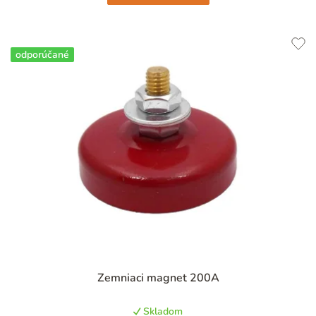
odporúčané
Priemerné
Zemniaci magnet 200A
hodnotenie
produktu
Skladom
je