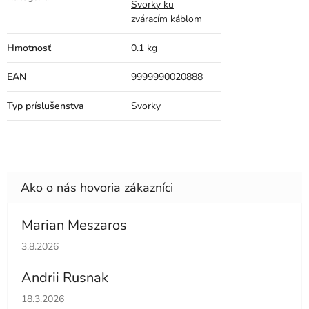
Svorky ku
zváracím káblom
Hmotnosť
0.1 kg
EAN
9999990020888
Typ príslušenstva
Svorky
Marian Meszaros
Hodnotenie obchodu je 5 z 5 hviezdičiek.
3.8.2026
Andrii Rusnak
Hodnotenie obchodu je 5 z 5 hviezdičiek.
18.3.2026