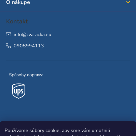
O nákupe
e
Kontakt
info
@
zvaracka.eu
0908994113
Spôsoby dopravy:
Obľúbené spôsoby platby:
Používame súbory cookie, aby sme vám umožnili