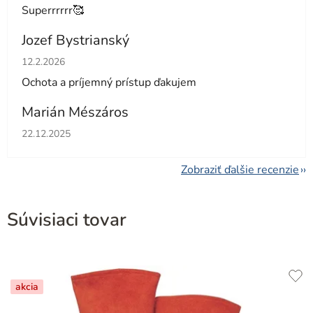
Superrrrrr🥰
Jozef Bystrianský
Hodnotenie obchodu je 5 z 5 hviezdičiek.
12.2.2026
Ochota a príjemný prístup ďakujem
Marián Mészáros
Hodnotenie obchodu je 5 z 5 hviezdičiek.
22.12.2025
Zobraziť ďalšie recenzie
Súvisiaci tovar
akcia