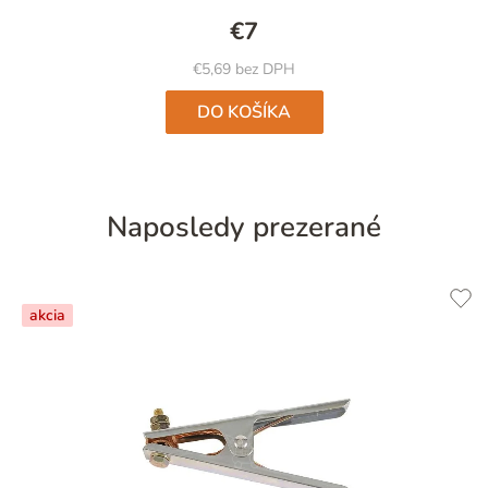
4,7
€7
z
5
€5,69 bez DPH
hviezdičiek.
DO KOŠÍKA
Naposledy prezerané
akcia