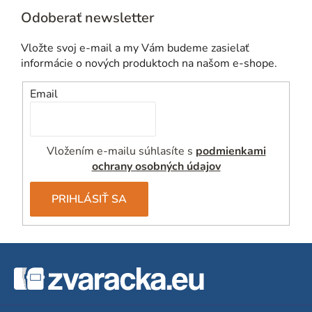
p
Odoberať newsletter
r
v
Vložte svoj e-mail a my Vám budeme zasielať
k
informácie o nových produktoch na našom e-shope.
y
v
Email
ý
p
i
Vložením e-mailu súhlasíte s
podmienkami
s
ochrany osobných údajov
u
PRIHLÁSIŤ SA
Z
á
p