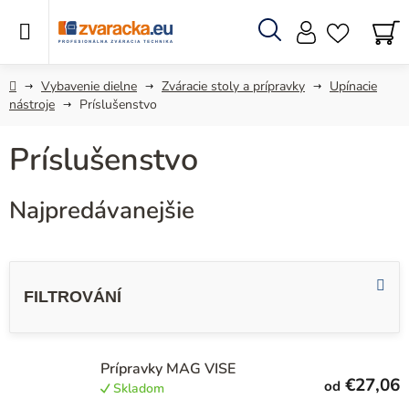
Prejsť
na
obsah
Hľadať
N
KO
Domov
Vybavenie dielne
Zváracie stoly a prípravky
Upínacie
nástroje
Príslušenstvo
Príslušenstvo
Najpredávanejšie
V
ý
p
i
s
Prípravky MAG VISE
€27,06
od
Skladom
p