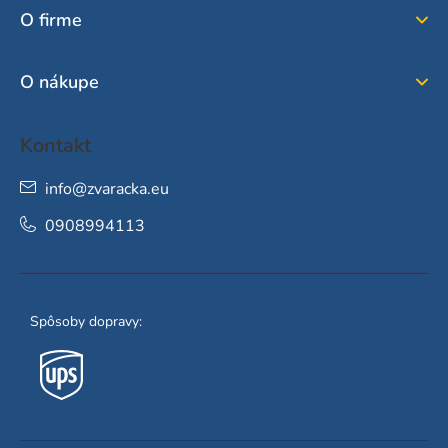
ä
O firme
t
i
O nákupe
e
Kontakt
info
@
zvaracka.eu
0908994113
Spôsoby dopravy: