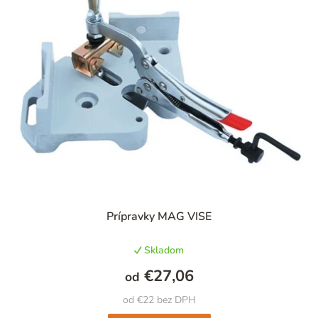
n
i
e
p
r
o
d
u
k
t
Priemerné
Prípravky MAG VISE
hodnotenie
o
produktu
v
Skladom
je
5,0
€27,06
od
z
5
od €22 bez DPH
hviezdičiek.