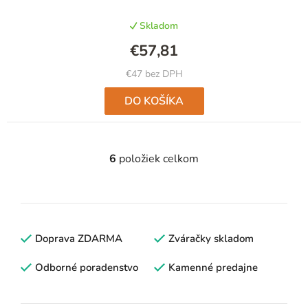
Skladom
€57,81
€47 bez DPH
DO KOŠÍKA
6
položiek celkom
O
v
l
á
d
Doprava ZDARMA
Zváračky skladom
a
c
Odborné poradenstvo
Kamenné predajne
i
e