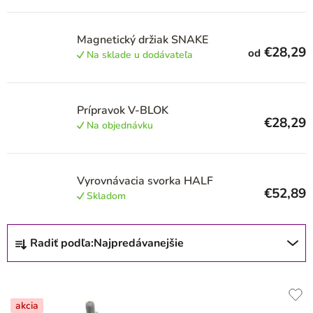
r
o
Magnetický držiak SNAKE
€28,29
od
d
Na sklade u dodávateľa
u
k
Prípravok V-BLOK
t
€28,29
Na objednávku
o
v
Vyrovnávacia svorka HALF
€52,89
Skladom
R
Radiť podľa:
Najpredávanejšie
a
d
e
akcia