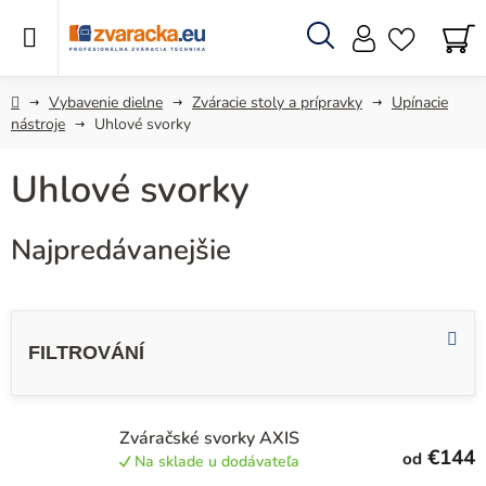
Prejsť
na
obsah
Hľadať
N
KO
Domov
Vybavenie dielne
Zváracie stoly a prípravky
Upínacie
nástroje
Uhlové svorky
Uhlové svorky
Najpredávanejšie
V
ý
p
i
s
Zváračské svorky AXIS
€144
od
Na sklade u dodávateľa
p