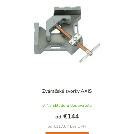
n
i
e
p
r
o
d
u
k
t
Priemerné
Zváračské svorky AXIS
hodnotenie
o
produktu
v
Na sklade u dodávateľa
je
5,0
€144
od
z
5
od €117,07 bez DPH
hviezdičiek.