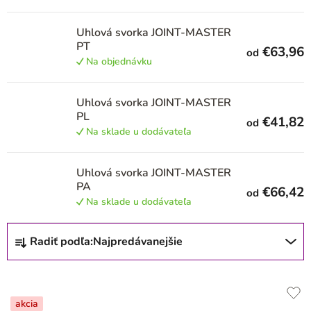
r
Uhlová svorka JOINT-MASTER
o
PT
€63,96
od
d
Na objednávku
u
k
Uhlová svorka JOINT-MASTER
PL
t
€41,82
od
Na sklade u dodávateľa
o
v
Uhlová svorka JOINT-MASTER
PA
€66,42
od
Na sklade u dodávateľa
R
Radiť podľa:
Najpredávanejšie
a
d
e
akcia