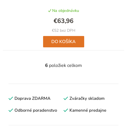
produktu
Na objednávku
je
5,0
€63,96
z
5
€52 bez DPH
hviezdičiek.
DO KOŠÍKA
6
položiek celkom
O
v
l
á
d
Doprava ZDARMA
Zváračky skladom
a
c
Odborné poradenstvo
Kamenné predajne
i
e