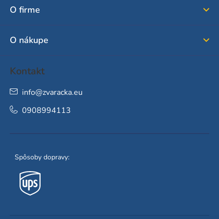
ä
O firme
t
i
O nákupe
e
Kontakt
info
@
zvaracka.eu
0908994113
Spôsoby dopravy: