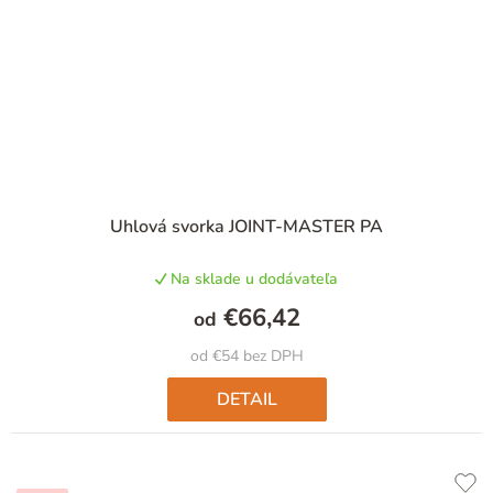
Priemerné
Uhlová svorka JOINT-MASTER PA
hodnotenie
produktu
Na sklade u dodávateľa
je
3,0
€66,42
od
z
5
od €54 bez DPH
hviezdičiek.
DETAIL