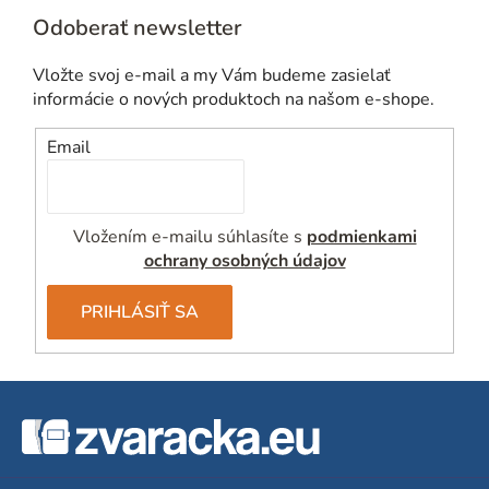
p
Odoberať newsletter
r
v
Vložte svoj e-mail a my Vám budeme zasielať
k
informácie o nových produktoch na našom e-shope.
y
v
Email
ý
p
i
Vložením e-mailu súhlasíte s
podmienkami
s
ochrany osobných údajov
u
PRIHLÁSIŤ SA
Z
á
p