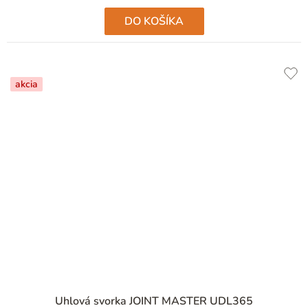
DO KOŠÍKA
akcia
Priemerné
Uhlová svorka JOINT MASTER UDL365
hodnotenie