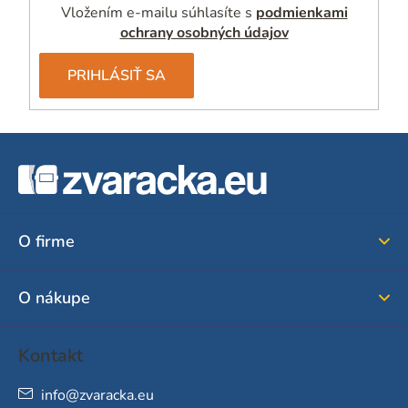
Vložením e-mailu súhlasíte s
podmienkami
v
ochrany osobných údajov
ý
p
PRIHLÁSIŤ SA
i
s
u
Z
á
p
ä
O firme
t
i
O nákupe
e
Kontakt
info
@
zvaracka.eu