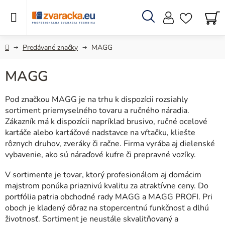
Prejsť
na
obsah
Hľadať
N
KO
Domov
Predávané značky
MAGG
MAGG
Pod značkou MAGG je na trhu k dispozícii rozsiahly
sortiment priemyselného tovaru a ručného náradia.
Zákazník má k dispozícii napríklad brusivo, ručné ocelové
kartáče alebo kartáčové nadstavce na vŕtačku, kliešte
rôznych druhov, zveráky či račne. Firma vyrába aj dielenské
vybavenie, ako sú náraďové kufre či prepravné vozíky.
V sortimente je tovar, ktorý profesionálom aj domácim
majstrom ponúka priaznivú kvalitu za atraktívne ceny. Do
portfólia patria obchodné rady MAGG a MAGG PROFI. Pri
oboch je kladený dôraz na stopercentnú funkčnosť a dlhú
životnosť. Sortiment je neustále skvalitňovaný a