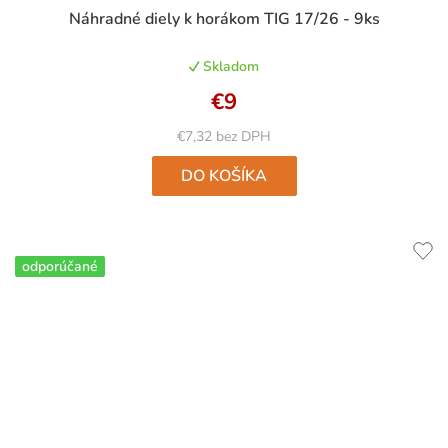
Priemerné
Náhradné diely k horákom TIG 17/26 - 9ks
hodnotenie
produktu
Skladom
je
5,0
€9
z
5
€7,32 bez DPH
hviezdičiek.
DO KOŠÍKA
odporúčané