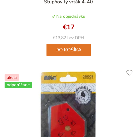
Stupňovitý vrták 4-40
hodnotenie
produktu
Na objednávku
je
4,7
€17
z
5
€13,82 bez DPH
hviezdičiek.
DO KOŠÍKA
akcia
odporúčané