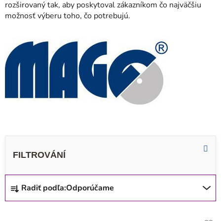
rozširovaný tak, aby poskytoval zákazníkom čo najväčšiu
možnosť výberu toho, čo potrebujú.
R
Radiť podľa:
Odporúčame
a
d
V