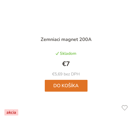
Priemerné
Zemniaci magnet 200A
hodnotenie
produktu
Skladom
je
4,7
€7
z
5
€5,69 bez DPH
hviezdičiek.
DO KOŠÍKA
akcia