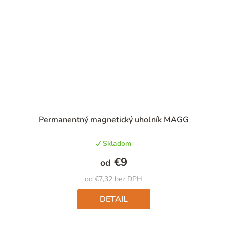
Priemerné
Permanentný magnetický uholník MAGG
hodnotenie
produktu
Skladom
je
5,0
€9
od
z
5
od €7,32 bez DPH
hviezdičiek.
DETAIL