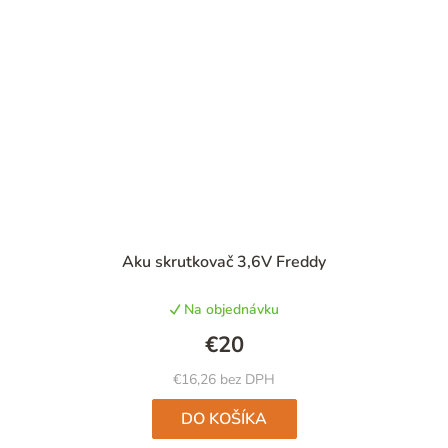
Priemerné
Aku skrutkovač 3,6V Freddy
hodnotenie
produktu
Na objednávku
je
4,0
€20
z
5
€16,26 bez DPH
hviezdičiek.
DO KOŠÍKA