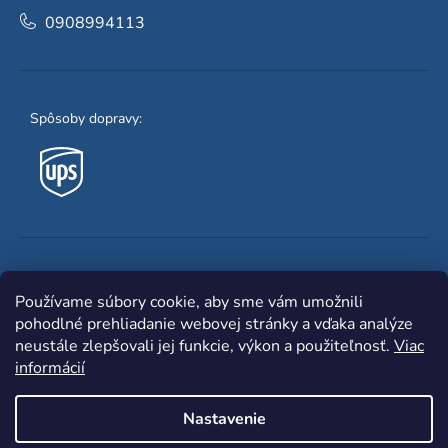
0908994113
Spôsoby dopravy:
Obľúbené spôsoby platby:
Používame súbory cookie, aby sme vám umožnili
pohodlné prehliadanie webovej stránky a vďaka analýze
neustále zlepšovali jej funkcie, výkon a použiteľnosť.
Viac
informácií
Nastavenie
Shoptet
|
mime digital