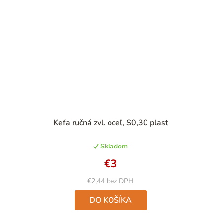
Priemerné
Kefa ručná zvl. oceľ, S0,30 plast
hodnotenie
produktu
Skladom
je
5,0
€3
z
5
€2,44 bez DPH
hviezdičiek.
DO KOŠÍKA