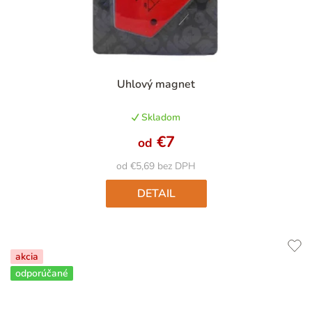
Priemerné
Uhlový magnet
hodnotenie
produktu
Skladom
je
4,9
€7
od
z
5
od €5,69 bez DPH
hviezdičiek.
DETAIL
akcia
odporúčané