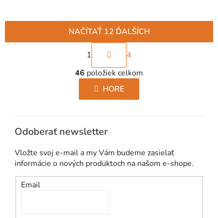
NAČÍTAŤ 12 ĎALŠÍCH
S
1
4
t
O
r
46
položiek celkom
v
á
l
HORE
n
á
k
d
o
a
v
Odoberať newsletter
c
a
i
n
Vložte svoj e-mail a my Vám budeme zasielať
e
i
informácie o nových produktoch na našom e-shope.
p
e
r
Email
v
k
y