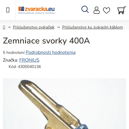
Prejsť
na
obsah
Hľadať
N
KO
Domov
Príslušenstvo zváračiek
Príslušenstvo ku zváracím káblom
Zemniace svorky 400A
Priemerné
Podrobnosti hodnotenia
5 hodnotení
hodnotenie
Značka:
FRONIUS
produktu
Kód:
4300040136
je
5,0
z
5
hviezdičiek.