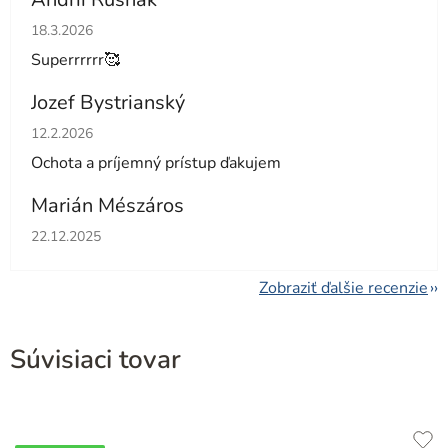
Hodnotenie obchodu je 5 z 5 hviezdičiek.
18.3.2026
Superrrrrr🥰
Jozef Bystrianský
Hodnotenie obchodu je 5 z 5 hviezdičiek.
12.2.2026
Ochota a príjemný prístup ďakujem
Marián Mészáros
Hodnotenie obchodu je 5 z 5 hviezdičiek.
22.12.2025
Zobraziť ďalšie recenzie
Súvisiaci tovar