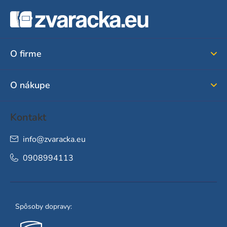
Z
á
p
ä
O firme
t
i
O nákupe
e
Kontakt
info
@
zvaracka.eu
0908994113
Spôsoby dopravy: