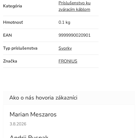
Príslušenstvo ku
Kategória
zváracím káblom
Hmotnosť
0.1 kg
EAN
9999990020901
Typ príslušenstva
Svorky
Značka
FRONIUS
Marian Meszaros
Hodnotenie obchodu je 5 z 5 hviezdičiek.
3.8.2026
Andrii Rusnak