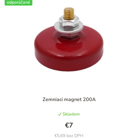
odporúčané
Priemerné
Zemniaci magnet 200A
hodnotenie
produktu
Skladom
je
4,7
€7
z
5
€5,69 bez DPH