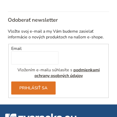
e
p
r
v
Odoberať newsletter
k
y
Vložte svoj e-mail a my Vám budeme zasielať
v
informácie o nových produktoch na našom e-shope.
ý
p
Email
i
s
u
Vložením e-mailu súhlasíte s
podmienkami
ochrany osobných údajov
PRIHLÁSIŤ SA
Z
á