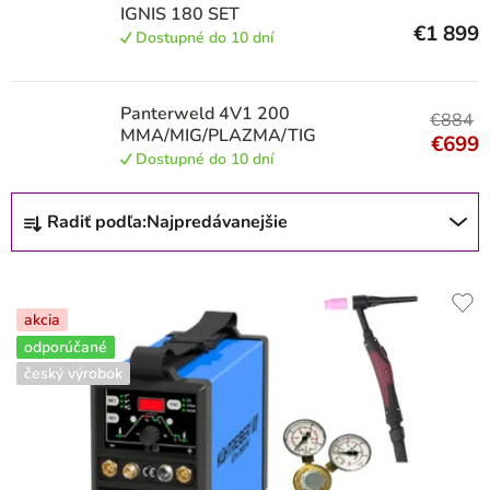
IGNIS 180 SET
EWM
4
€1 899
Dostupné do 10 dní
KOWAX
1
Panterweld 4V1 200
€884
MMA/MIG/PLAZMA/TIG
€699
Iweld
4
Dostupné do 10 dní
R
Radiť podľa:
Najpredávanejšie
MOST
4
a
d
GYS
1
e
akcia
n
odporúčané
i
český výrobok
e
p
r