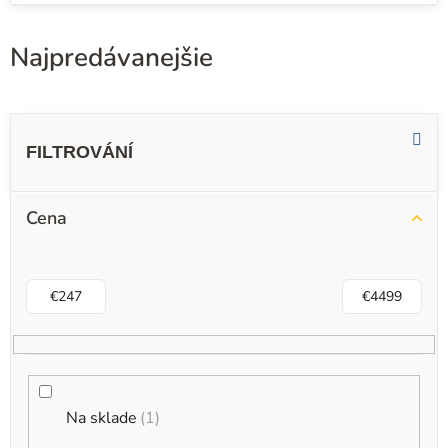
Najpredávanejšie
V
ý
p
i
Cena
s
p
r
€
247
€
4499
o
d
u
k
Na sklade
1