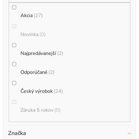
t
o
Akcia
27
v
Novinka
0
Najpredávanejší
2
Odporúčané
2
Český výrobok
24
Záruka 5 rokov
0
Značka