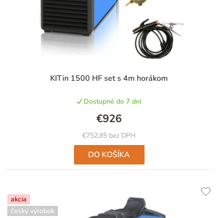
o
d
u
k
t
KITin 1500 HF set s 4m horákom
o
v
Dostupné do 7 dní
€926
€752,85 bez DPH
DO KOŠÍKA
akcia
český výrobok