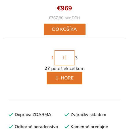
4,0
€969
z
5
€787,80 bez DPH
hviezdičiek.
DO KOŠÍKA
S
1
3
t
r
27
položiek celkom
O
á
v
HORE
n
l
k
á
o
d
v
a
a
c
Doprava ZDARMA
n
Zváračky skladom
i
i
e
Odborné poradenstvo
Kamenné predajne