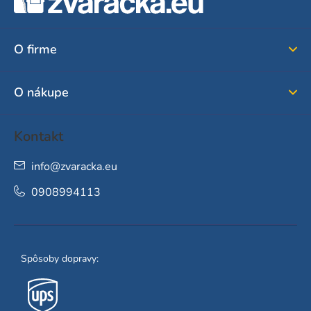
p
ä
O firme
t
i
O nákupe
e
Kontakt
info
@
zvaracka.eu
0908994113
Spôsoby dopravy: