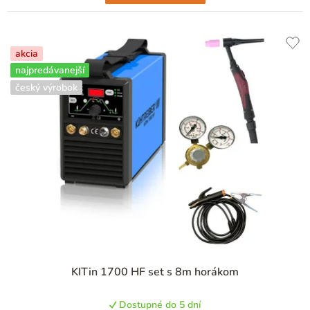
akcia
najpredávanejší
český výrobok
Priemerné
KITin 1700 HF set s 8m horákom
hodnotenie
produktu
Dostupné do 5 dní
je