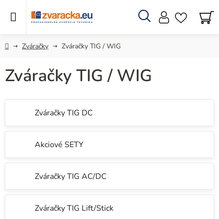
Prejsť
na
obsah
Hľadať
N
KO
Domov
Zváračky
Zváračky TIG / WIG
Zváračky TIG / WIG
Zváračky TIG DC
Akciové SETY
Zváračky TIG AC/DC
Zváračky TIG Lift/Stick