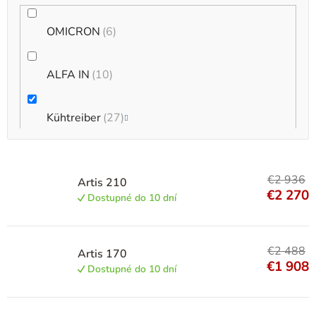
OMICRON
6
ALFA IN
10
Kühtreiber
27
MERKLE
10
€2 936
Artis 210
€2 270
Dostupné do 10 dní
FRONIUS
13
Jasic
4
€2 488
Artis 170
€1 908
Dostupné do 10 dní
Solution
6