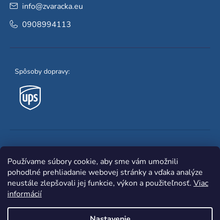
info
@
zvaracka.eu
0908994113
Spôsoby dopravy:
Obľúbené spôsoby platby:
Používame súbory cookie, aby sme vám umožnili
pohodlné prehliadanie webovej stránky a vďaka analýze
neustále zlepšovali jej funkcie, výkon a použiteľnosť.
Viac
informácií
Nastavenie