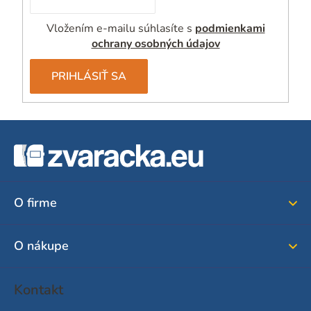
Vložením e-mailu súhlasíte s
podmienkami
ochrany osobných údajov
PRIHLÁSIŤ SA
Z
á
p
ä
O firme
t
i
O nákupe
e
Kontakt