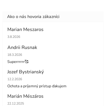
Marian Meszaros
Hodnotenie obchodu je 5 z 5 hviezdičiek.
3.8.2026
Andrii Rusnak
Hodnotenie obchodu je 5 z 5 hviezdičiek.
18.3.2026
Superrrrrr🥰
Jozef Bystrianský
Hodnotenie obchodu je 5 z 5 hviezdičiek.
12.2.2026
Ochota a príjemný prístup ďakujem
Marián Mészáros
Hodnotenie obchodu je 5 z 5 hviezdičiek.
22.12.2025