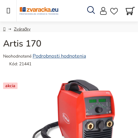
Prejsť
na
obsah
Hľadať
N
KO
Domov
Zváračky
Artis 170
Priemerné
Podrobnosti hodnotenia
Neohodnotené
hodnotenie
Kód:
21441
produktu
je
0,0
akcia
z
5
hviezdičiek.