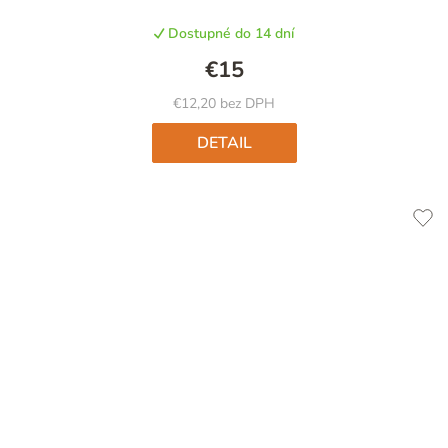
produktu
Dostupné do 14 dní
je
5,0
€15
z
5
€12,20 bez DPH
hviezdičiek.
DETAIL