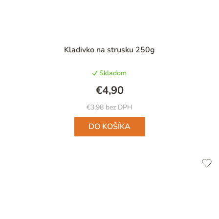
Priemerné
Kladivko na strusku 250g
hodnotenie
produktu
Skladom
je
4,9
€4,90
z
5
€3,98 bez DPH
hviezdičiek.
DO KOŠÍKA