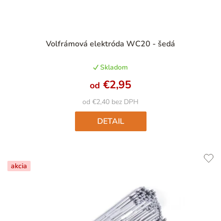
Priemerné
Volfrámová elektróda WC20 - šedá
hodnotenie
produktu
Skladom
je
4,9
€2,95
od
z
5
od €2,40 bez DPH
hviezdičiek.
DETAIL
akcia