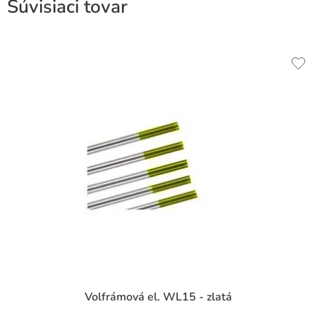
Súvisiaci tovar
Priemerné
Volfrámová el. WL15 - zlatá
hodnotenie