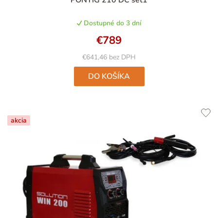
Dostupné do 3 dní
€789
€641,46 bez DPH
DO KOŠÍKA
akcia