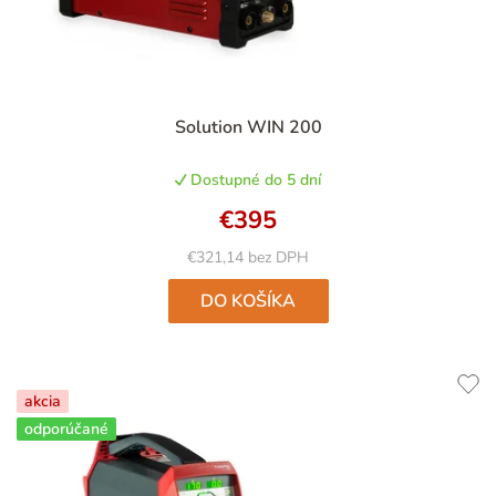
Priemerné
Solution WIN 200
hodnotenie
produktu
Dostupné do 5 dní
je
5,0
€395
z
5
€321,14 bez DPH
hviezdičiek.
DO KOŠÍKA
akcia
odporúčané