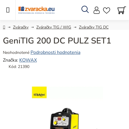
Prejsť
na
obsah
Hľadať
N
KO
Domov
Zváračky
Zváračky TIG / WIG
Zváračky TIG DC
GeniTIG 200 DC PULZ SET1
Priemerné
Podrobnosti hodnotenia
Neohodnotené
hodnotenie
Značka:
KOWAX
produktu
Kód:
21390
je
0,0
z
5
hviezdičiek.