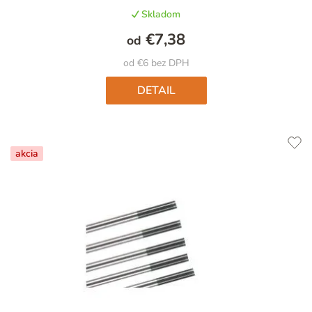
produktu
Skladom
je
4,9
€7,38
od
z
5
od €6 bez DPH
hviezdičiek.
DETAIL
akcia