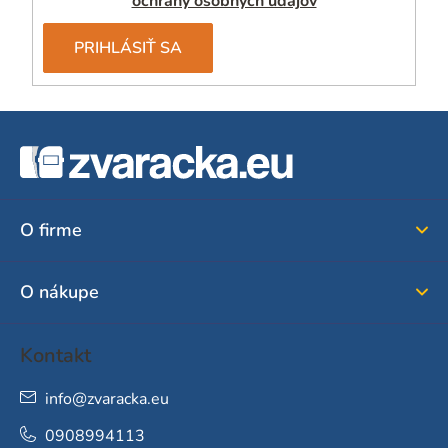
ochrany osobných údajov
PRIHLÁSIŤ SA
Z
á
p
ä
O firme
t
i
O nákupe
e
Kontakt
info
@
zvaracka.eu
0908994113