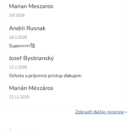
Marian Meszaros
Hodnotenie obchodu je 5 z 5 hviezdičiek.
3.8.2026
Andrii Rusnak
Hodnotenie obchodu je 5 z 5 hviezdičiek.
18.3.2026
Superrrrrr🥰
Jozef Bystrianský
Hodnotenie obchodu je 5 z 5 hviezdičiek.
12.2.2026
Ochota a príjemný prístup ďakujem
Marián Mészáros
Hodnotenie obchodu je 5 z 5 hviezdičiek.
22.12.2025
Zobraziť ďalšie recenzie