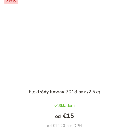
akcia
Priemerné
Elektródy Kowax 7018 baz./2,5kg
hodnotenie
produktu
Skladom
je
4,8
€15
od
z
5
od €12,20 bez DPH