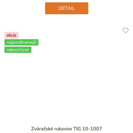
hviezdičiek.
DETAIL
akcia
najpredávanejší
odporúčané
Priemerné
Zváračské rukavice TIG 10-1007
hodnotenie