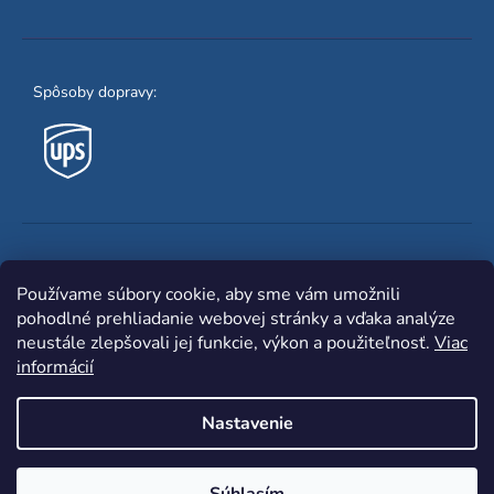
Spôsoby dopravy:
Obľúbené spôsoby platby:
Používame súbory cookie, aby sme vám umožnili
pohodlné prehliadanie webovej stránky a vďaka analýze
neustále zlepšovali jej funkcie, výkon a použiteľnosť.
Viac
informácií
Nastavenie
Shoptet
|
mime digital
Copyright 2026
www.zvaracka.eu
. Všetky práva