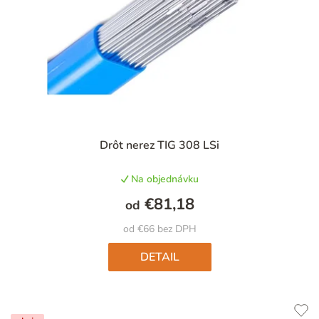
Priemerné
Drôt nerez TIG 308 LSi
hodnotenie
produktu
Na objednávku
je
5,0
€81,18
od
z
5
od €66 bez DPH
hviezdičiek.
DETAIL