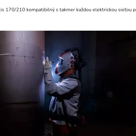
is 170/210 kompatibilný s takmer každou elektrickou sieťou p