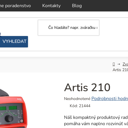
ne poradenstvo
Kontakty
Blog
Domov
Zv
Artis 21
Artis 210
Priemerné
Podrobnosti hodn
Neohodnotené
hodnotenie
Kód:
21444
produktu
je
Náš kompaktný produktový rad 
0,0
pomáha vám naplno rozvinúť vá