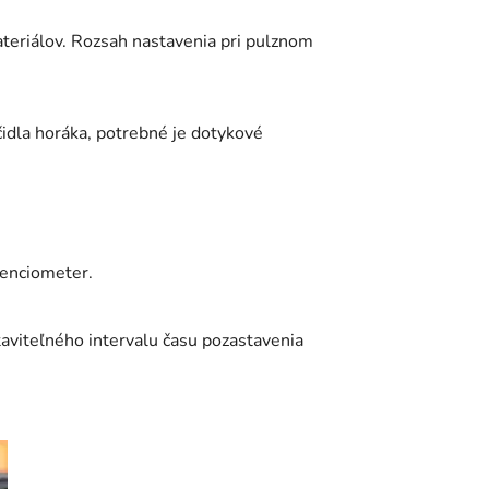
ateriálov. Rozsah nastavenia pri pulznom
čidla horáka, potrebné je dotykové
tenciometer.
viteľného intervalu času pozastavenia