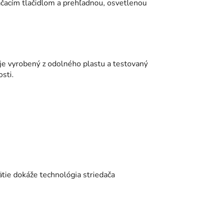
čacím tlačidlom a prehľadnou, osvetlenou
 je vyrobený z odolného plastu a testovaný
sti.
ätie dokáže technológia striedača