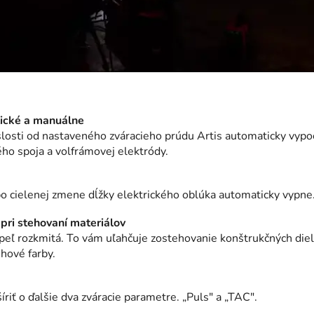
ické a manuálne
islosti od nastaveného zváracieho prúdu Artis automaticky vypo
ho spoja a volfrámovej elektródy.
 po cielenej zmene dĺžky elektrického oblúka automaticky vypne
pri stehovaní materiálov
eľ rozkmitá. To vám uľahčuje zostehovanie konštrukčných dielo
hové farby.
riť o ďalšie dva zváracie parametre. „Puls" a „TAC".