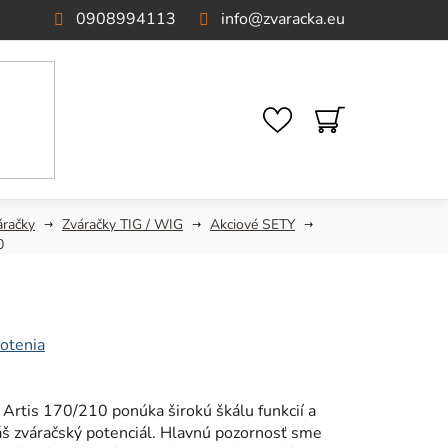
0908994113
info
@
zvaracka.eu
NÁKUPNÝ
KOŠÍK
áračky
Zváračky TIG / WIG
Akciové SETY
0
otenia
Artis 170/210 ponúka širokú škálu funkcií a
š zváračský potenciál. Hlavnú pozornosť sme