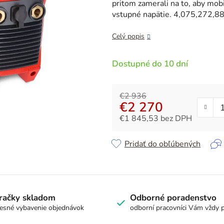
z
pritom zamerali na to, aby mobi
5
vstupné napätie. 4,075,272,8
hviezdičiek.
Celý popis
Dostupné do 10 dní
€2 936
€2 270
€1 845,53 bez DPH
Jednotková cena:
Pridať do obľúbených
račky skladom
Odborné poradenstvo
esné vybavenie objednávok
odborní pracovníci Vám vždy 