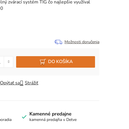
lný zvárací systém TIG čo najlepšie využíval
80
Možnosti doručenia
DO KOŠÍKA
Opýtať sa
Strážiť
Kamenné predajne
poradia
kamenná predajňa v Detve