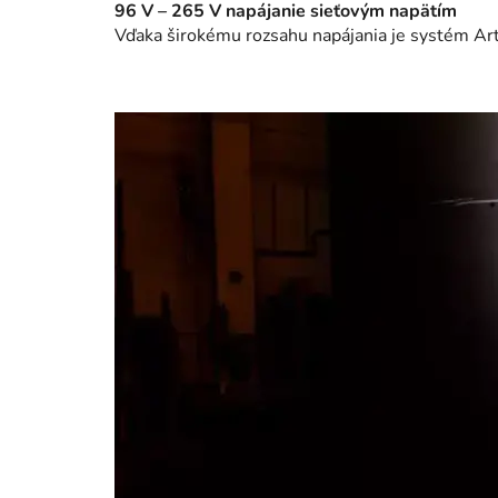
96 V – 265 V napájanie sieťovým napätím
Vďaka širokému rozsahu napájania je systém Art