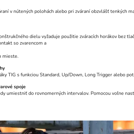
raní v nútených polohách alebo pri zváraní obzvlášť tenkých m
nštrukčného dielu vyžaduje použitie zváracích horákov bez tla
ontakt so zvarencom a
m mieste.
uhy
oráky TIG s funkciou Standard, Up/Down, Long Trigger alebo po
varové spoje
y umiestniť do rovnomerných intervalov. Pomocou voľne nasta