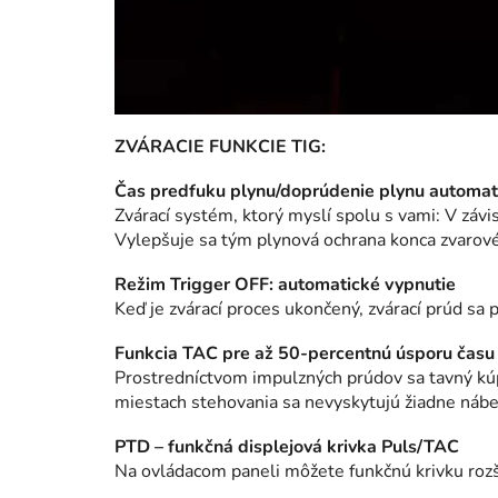
ZVÁRACIE FUNKCIE TIG:
Čas predfuku plynu/doprúdenie plynu automat
Zvárací systém, ktorý myslí spolu s vami: V záv
Vylepšuje sa tým plynová ochrana konca zvarové
Režim Trigger OFF: automatické vypnutie
Keď je zvárací proces ukončený, zvárací prúd sa
Funkcia TAC pre až 50-percentnú úsporu času 
Prostredníctvom impulzných prúdov sa tavný kúp
miestach stehovania sa nevyskytujú žiadne nábe
PTD – funkčná displejová krivka Puls/TAC
Na ovládacom paneli môžete funkčnú krivku rozší