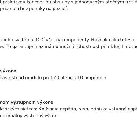
ť praktickou koncepciou obsluhy s jednoduchým otočným a stlá
 priamo a bez ponuky na pozadí.
áracieho systému. Drží všetky komponenty. Rovnako ako teleso,
y. To garantuje maximálnu možnú robustnosť pri nízkej hmotno
 výkone
 závislosti od modelu pri 170 alebo 210 ampéroch.
álnom výstupnom výkone
trických sieťach: Kolísanie napätia, resp. prinízke vstupné nap
 maximálny výstupný výkon.