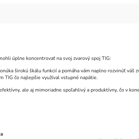
hli úplne koncentrovať na svoj zvarový spoj TIG:
núka širokú škálu funkcií a pomáha vám naplno rozvinúť váš z
m TIG čo najlepšie využíval vstupné napätie.
fektívny, ale aj mimoriadne spoľahlivý a produktívny, čo v ko
ia