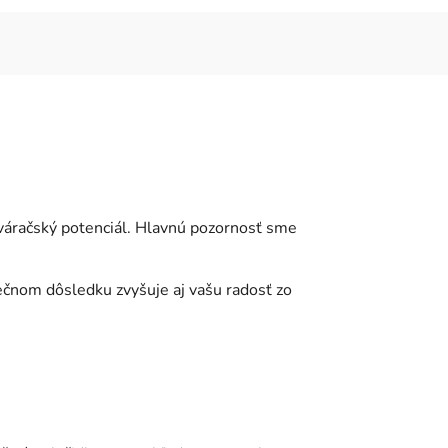
váračský potenciál. Hlavnú pozornosť sme
nečnom dôsledku zvyšuje aj vašu radosť zo