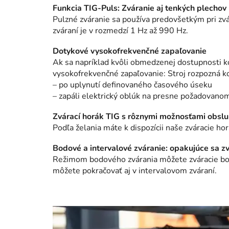
Funkcia TIG-Puls: Zváranie aj tenkých plechov
Pulzné zváranie sa používa predovšetkým pri zvá
zváraní je v rozmedzí 1 Hz až 990 Hz.
Dotykové vysokofrekvenčné zapaľovanie
Ak sa napríklad kvôli obmedzenej dostupnosti ko
vysokofrekvenčné zapaľovanie: Stroj rozpozná k
– po uplynutí definovaného časového úseku
– zapáli elektrický oblúk na presne požadovano
Zvárací horák TIG s rôznymi možnosťami obsl
Podľa želania máte k dispozícii naše zváracie h
Bodové a intervalové zváranie: opakujúce sa z
Režimom bodového zvárania môžete zváracie bod
môžete pokračovať aj v intervalovom zváraní.