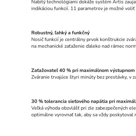
Nabitý technológiami dokáže systém Artis zauja
indikáciou funkcií. 11 parametrov je možné voliť
Robustný, ľahký a funkčný
Nosič funkcií je centrálny prvok konštrukcie zv
na mechanické zaťaženie ďaleko nad rámec norm
Zaťažovateľ 40 % pri maximálnom výstupnom
Zváranie trvajúce štyri minúty bez prestávky, v
30 % tolerancia sieťového napätia pri maxim
Veľká výhoda obzvlášť pri zle zabezpečených elek
optimálne vyrovnať tak, aby sa vždy poskytoval