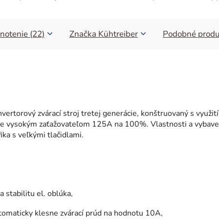
notenie (22)
Značka
Kühtreiber
Podobné produ
nvertorový zvárací stroj tretej generácie, konštruovaný s využi
je vysokým zaťažovateľom 125A na 100%. Vlastnosti a vybaveni
ka s veľkými tlačidlami.
stabilitu el. oblúka,
utomaticky klesne zvárací prúd na hodnotu 10A,