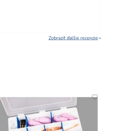
viezdičiek.
Zobraziť ďalšie recenzie