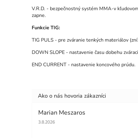
V.R.D. - bezpečnostný systém MMA-v kľudovom st
zapne.
Funkcie TIG:
TIG PULS - pre zváranie tenkých materiálov (zn
DOWN SLOPE - nastavenie času dobehu zváracie
END CURRENT - nastavenie koncového prúdu.
Marian Meszaros
Hodnotenie obchodu je 5 z 5 hviezdičiek.
3.8.2026