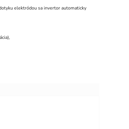
dotyku elektródou sa invertor automaticky
cia),
viezdičiek.