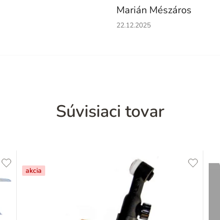
Marián Mészáros
Hodnotenie obchodu je 5 z 5 h
22.12.2025
Súvisiaci tovar
akcia