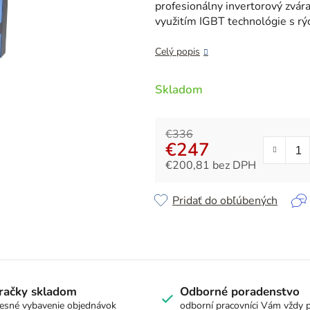
z
profesionálny invertorový zvára
5
využitím IGBT technológie s r
hviezdičiek.
Celý popis
Skladom
€336
€247
€200,81 bez DPH
Jednotková cena:
Pridať do obľúbených
račky skladom
Odborné poradenstvo
esné vybavenie objednávok
odborní pracovníci Vám vždy 