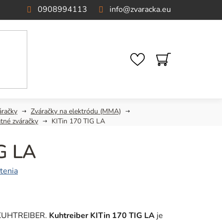
0908994113
info
@
zvaracka.eu
NÁKUPNÝ
KOŠÍK
áračky
Zváračky na elektródu (MMA)
tné zváračky
KITin 170 TIG LA
G LA
tenia
r KUHTREIBER.
Kuhtreiber KITin 170 TIG LA
je