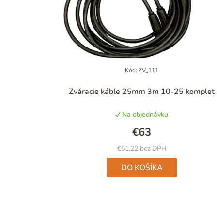
Kód:
ZV_111
Priemerné
Zváracie káble 25mm 3m 10-25 komplet
hodnotenie
produktu
Na objednávku
je
5,0
€63
z
5
€51,22 bez DPH
hviezdičiek.
DO KOŠÍKA