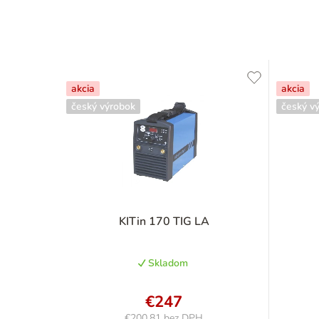
akcia
akcia
český výrobok
český v
KITin 170 TIG LA
Skladom
€247
€200,81 bez DPH