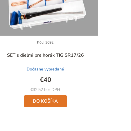
Kód:
3092
Priemerné
SET s dielmi pre horák TIG SR17/26
hodnotenie
produktu
Dočasne vypredané
je
4,9
€40
z
5
€32,52 bez DPH
hviezdičiek.
DO KOŠÍKA