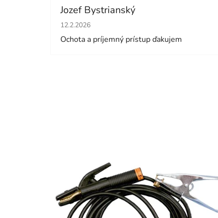
Jozef Bystrianský
Hodnotenie obchodu je 5 z 5 hviezdičiek.
12.2.2026
Ochota a príjemný prístup ďakujem