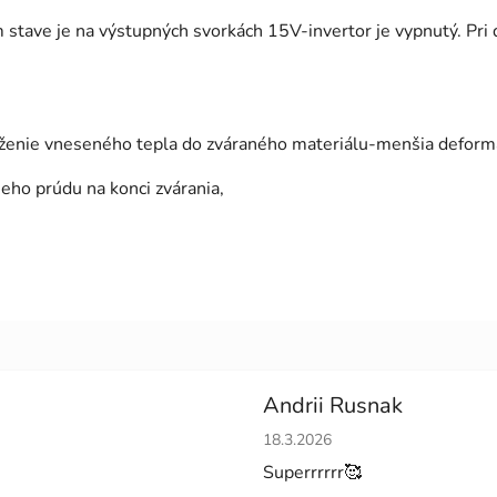
ave je na výstupných svorkách 15V-invertor je vypnutý. Pri 
íženie vneseného tepla do zváraného materiálu-menšia deformá
ho prúdu na konci zvárania,
Andrii Rusnak
Hodnotenie obchodu je 5 z 5 h
18.3.2026
Superrrrrr🥰