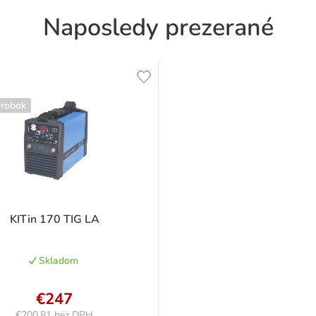
Naposledy prezerané
ýrobok
KITin 170 TIG LA
Skladom
€247
€200,81 bez DPH