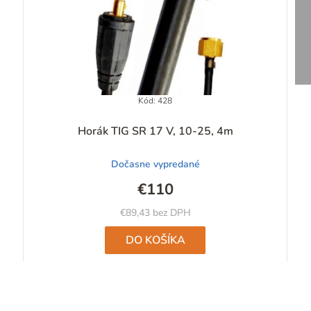
Kód:
428
Priemerné
Horák TIG SR 17 V, 10-25, 4m
hodnotenie
produktu
Dočasne vypredané
je
4,7
€110
z
5
€89,43 bez DPH
hviezdičiek.
DO KOŠÍKA