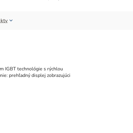
kty
tím IGBT technológie s rýchlou
e: prehľadný displej zobrazujúci