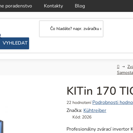
ne poradenstvo
Kontakty
Blog
Domov
Zv
Samosta
KITin 170 TI
Priemerné
Podrobnosti hodno
22 hodnotení
hodnotenie
Značka:
Kühtreiber
produktu
Kód:
2026
je
5,0
Profesionálny zvárací inverto