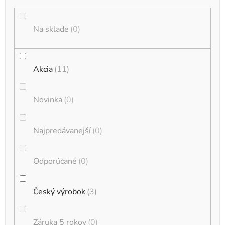
d
u
k
Na sklade
0
t
o
Akcia
11
v
Novinka
0
Najpredávanejší
0
Odporúčané
0
Český výrobok
3
Záruka 5 rokov
0