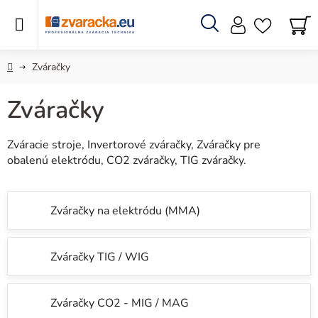
Prejsť
na
obsah
Hľadať
N
KO
Domov
Zváračky
Zváračky
Zváracie stroje, Invertorové zváračky, Zváračky pre
obalenú elektródu, CO2 zváračky, TIG zváračky.
Zváračky na elektródu (MMA)
Zváračky TIG / WIG
Zváračky CO2 - MIG / MAG