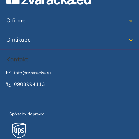
p
ä
O firme
t
i
O nákupe
e
Kontakt
info
@
zvaracka.eu
0908994113
Spôsoby dopravy: