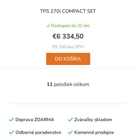
TPS 270i COMPACT SET
Dostupné do 21 dní
€6 334,50
€5 150 bez DPH
DO KOŠÍKA
11
položiek celkom
O
v
l
á
d
Doprava ZDARMA
Zváračky skladom
a
c
Odborné poradenstvo
Kamenné predajne