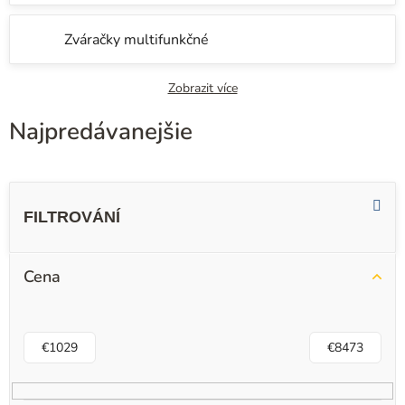
Zváračky multifunkčné
Zobrazit více
Najpredávanejšie
V
ý
p
i
Cena
s
p
r
€
1029
€
8473
o