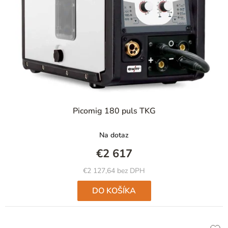
p
r
o
d
u
k
t
Picomig 180 puls TKG
o
v
Na dotaz
€2 617
€2 127,64 bez DPH
DO KOŠÍKA