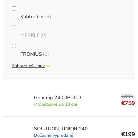
Zváračky na plast
2
Kühtreiber
3
MERKLE
0
FRONIUS
1
Zobrazit všechny
€800
Genimig 240DP LCD
€759
Dostupné do 10 dní
SOLUTION JUNIOR 140
€199
Dočasne vypredané