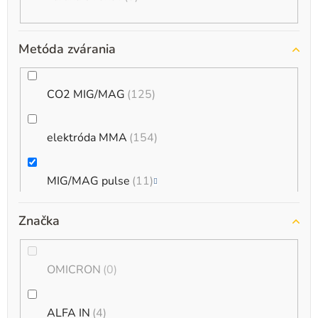
Metóda zvárania
CO2 MIG/MAG
125
elektróda MMA
154
MIG/MAG pulse
11
Značka
TIG
69
TIG AC/DC (hliník)
22
OMICRON
0
Multifunkčné zváračky
53
ALFA IN
4