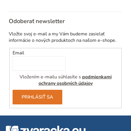
i
e
p
Odoberať newsletter
r
v
Vložte svoj e-mail a my Vám budeme zasielať
k
informácie o nových produktoch na našom e-shope.
y
v
Email
ý
p
i
Vložením e-mailu súhlasíte s
podmienkami
s
ochrany osobných údajov
u
PRIHLÁSIŤ SA
Z
á