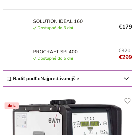
SOLUTION IDEAL 160
€179
Dostupné do 3 dní
€320
PROCRAFT SPI 400
€299
Dostupné do 5 dní
R
Radiť podľa:
Najpredávanejšie
a
d
e
akcia
n
i
e