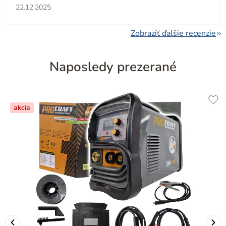
Hodnotenie obchodu je 5 z 5 hviezdičiek.
22.12.2025
Zobraziť ďalšie recenzie
Naposledy prezerané
akcia