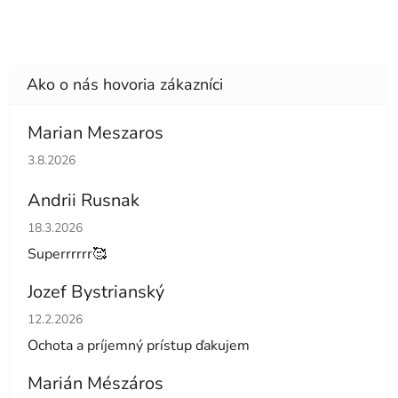
Marian Meszaros
Hodnotenie obchodu je 5 z 5 hviezdičiek.
3.8.2026
Andrii Rusnak
Hodnotenie obchodu je 5 z 5 hviezdičiek.
18.3.2026
Superrrrrr🥰
Jozef Bystrianský
Hodnotenie obchodu je 5 z 5 hviezdičiek.
12.2.2026
Ochota a príjemný prístup ďakujem
Marián Mészáros