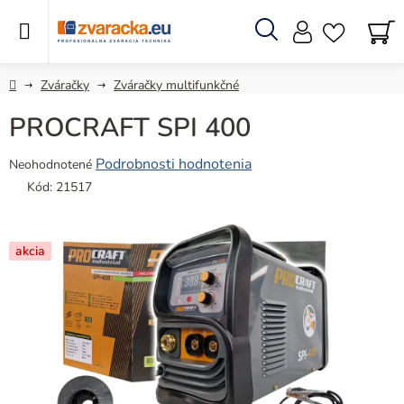
Prejsť
na
obsah
Hľadať
N
KO
Domov
Zváračky
Zváračky multifunkčné
PROCRAFT SPI 400
Priemerné
Podrobnosti hodnotenia
Neohodnotené
hodnotenie
Kód:
21517
produktu
je
0,0
akcia
z
5
hviezdičiek.