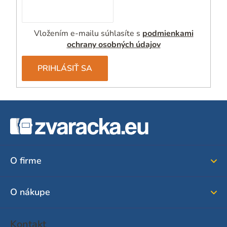
Vložením e-mailu súhlasíte s
podmienkami
ochrany osobných údajov
PRIHLÁSIŤ SA
Z
á
p
ä
O firme
t
i
O nákupe
e
Kontakt