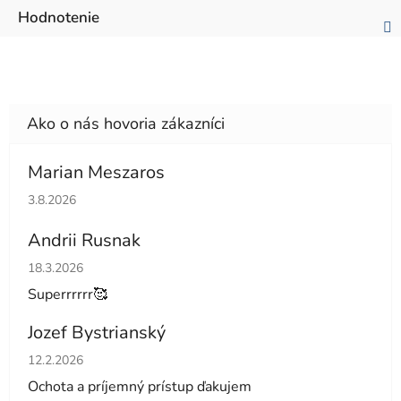
Hodnotenie
Marian Meszaros
Hodnotenie obchodu je 5 z 5 hviezdičiek.
3.8.2026
Andrii Rusnak
Hodnotenie obchodu je 5 z 5 hviezdičiek.
18.3.2026
Superrrrrr🥰
Jozef Bystrianský
Hodnotenie obchodu je 5 z 5 hviezdičiek.
12.2.2026
Ochota a príjemný prístup ďakujem