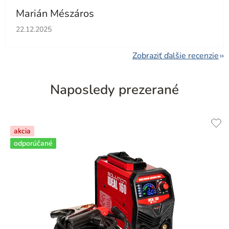
Marián Mészáros
Hodnotenie obchodu je 5 z 5 hviezdičiek.
22.12.2025
Zobraziť ďalšie recenzie
Naposledy prezerané
akcia
odporúčané