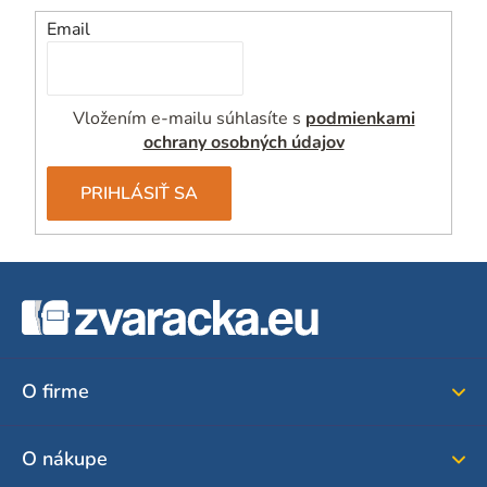
Email
Vložením e-mailu súhlasíte s
podmienkami
ochrany osobných údajov
PRIHLÁSIŤ SA
Z
á
p
ä
O firme
t
i
O nákupe
e