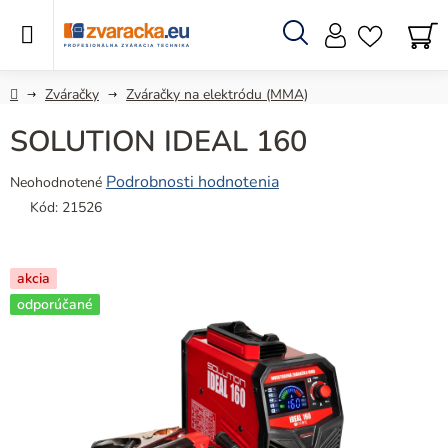
Prejsť
na
obsah
Hľadať
N
KO
Domov
Zváračky
Zváračky na elektródu (MMA)
SOLUTION IDEAL 160
Priemerné
Podrobnosti hodnotenia
Neohodnotené
hodnotenie
Kód:
21526
produktu
je
0,0
akcia
z
odporúčané
5
hviezdičiek.