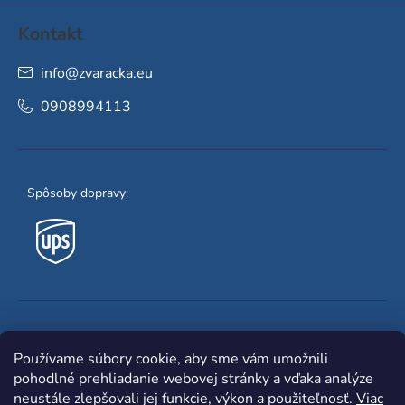
Kontakt
info
@
zvaracka.eu
0908994113
Spôsoby dopravy:
Obľúbené spôsoby platby:
Používame súbory cookie, aby sme vám umožnili
pohodlné prehliadanie webovej stránky a vďaka analýze
neustále zlepšovali jej funkcie, výkon a použiteľnosť.
Viac