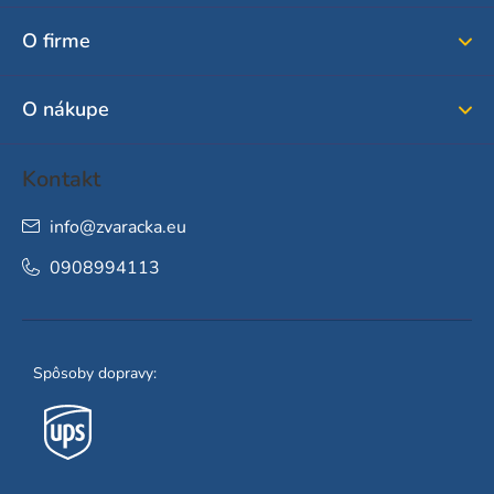
ä
O firme
t
i
O nákupe
e
Kontakt
info
@
zvaracka.eu
0908994113
Spôsoby dopravy: