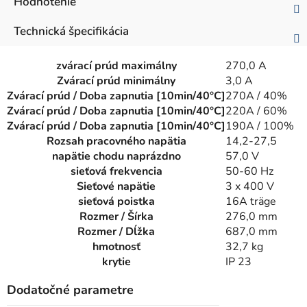
Hodnotenie
Technická špecifikácia
zvárací prúd maximálny
270,0 A
Zvárací prúd minimálny
3,0 A
Zvárací prúd / Doba zapnutia [10min/40°C]
270A / 40%
Zvárací prúd / Doba zapnutia [10min/40°C]
220A / 60%
Zvárací prúd / Doba zapnutia [10min/40°C]
190A / 100%
Rozsah pracovného napätia
14,2-27,5
napätie chodu naprázdno
57,0 V
sieťová frekvencia
50-60 Hz
Sieťové napätie
3 x 400 V
sieťová poistka
16A träge
Rozmer / Šírka
276,0 mm
Rozmer / Dĺžka
687,0 mm
hmotnosť
32,7 kg
krytie
IP 23
Dodatočné parametre