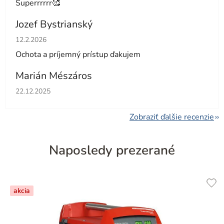
Superrrrrr🥰
Jozef Bystrianský
Hodnotenie obchodu je 5 z 5 hviezdičiek.
12.2.2026
Ochota a príjemný prístup ďakujem
Marián Mészáros
Hodnotenie obchodu je 5 z 5 hviezdičiek.
22.12.2025
Zobraziť ďalšie recenzie
Naposledy prezerané
akcia