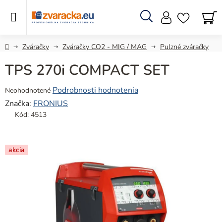
Prejsť
na
obsah
Hľadať
N
KO
Domov
Zváračky
Zváračky CO2 - MIG / MAG
Pulzné zváračky
TPS 270i COMPACT SET
Priemerné
Podrobnosti hodnotenia
Neohodnotené
hodnotenie
Značka:
FRONIUS
produktu
Kód:
4513
je
0,0
z
akcia
5
hviezdičiek.