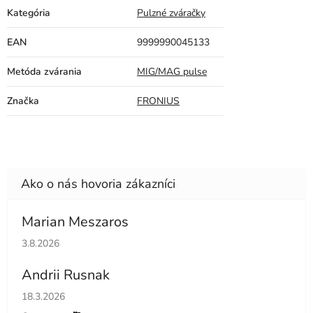
Kategória
Pulzné zváračky
EAN
9999990045133
Metóda zvárania
MIG/MAG pulse
Značka
FRONIUS
Marian Meszaros
Hodnotenie obchodu je 5 z 5 hviezdičiek.
3.8.2026
Andrii Rusnak
Hodnotenie obchodu je 5 z 5 hviezdičiek.
18.3.2026