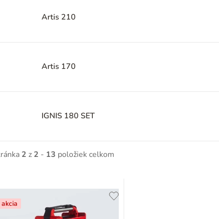
Artis 210
Artis 170
IGNIS 180 SET
tránka
2
z
2
-
13
položiek celkom
V
ý
akcia