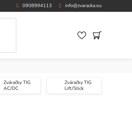
0908994113
info
@
zvaracka.eu
NÁKUPNÝ
KOŠÍK
Zváračky TIG
Zváračky TIG
AC/DC
Lift/Stick