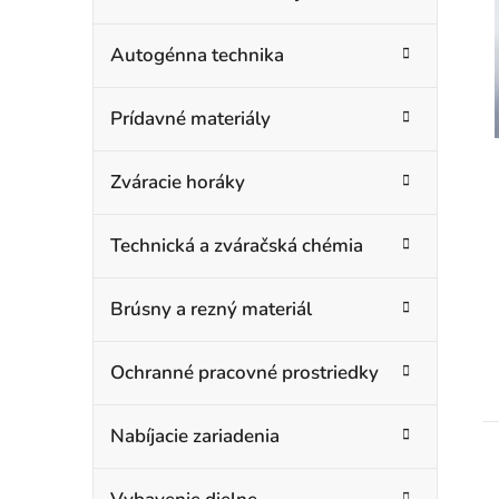
i
Autogénna technika
s
Prídavné materiály
Zváracie horáky
r
Technická a zváračská chémia
Brúsny a rezný materiál
Ochranné pracovné prostriedky
t
Nabíjacie zariadenia