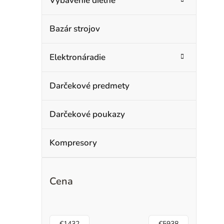
Vybavenie dielne
Bazár strojov
Elektronáradie
Darčekové predmety
Darčekové poukazy
Kompresory
Cena
€
1432
€
5938