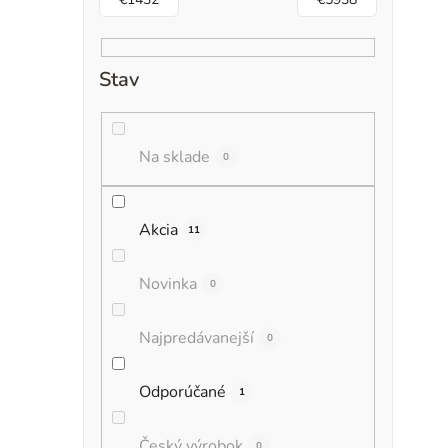
Stav
Na sklade
0
Akcia
11
Novinka
0
Najpredávanejší
0
Odporúčané
1
Český výrobok
0