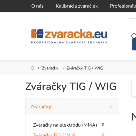
Prejsť
O nás
Kalibrácia zváračiek
Profesionál
na
obsah
Domov
Zváračky
Zváračky TIG / WIG
Zváračky TIG / WIG
B
K
Preskočiť
Zváračky
kategórie
a
o
t
č
Zváračky na elektródu (MMA)
e
g
Zváračky TIG / WIG