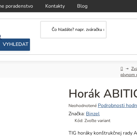
ne poradenstvo
Kontakty
Blog
Domov
Zv
plynom 
Horák ABITI
Priemerné
Podrobnosti hodn
Neohodnotené
hodnotenie
Značka:
Binzel
produktu
Kód:
Zvoľte variant
je
0,0
TIG horáky konštrukčnej rady 