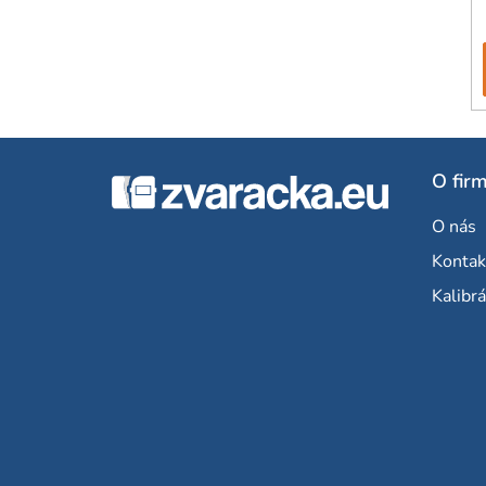
Z
O fir
á
O nás
p
Kontak
ä
Kalibrá
t
i
e