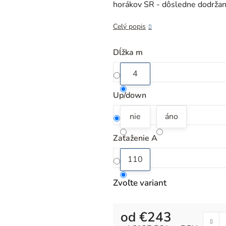
z
horákov SR - dôsledne dodržan
5
hviezdičiek.
Celý popis
Dĺžka m
4
Up/down
nie
áno
Zaťaženie A
110
Zvoľte variant
od
€243