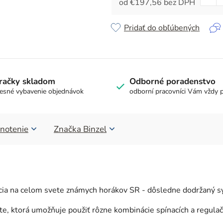
od
€197,56
bez DPH
Jednotková cena:
Pridať do obľúbených
račky skladom
Odborné poradenstvo
esné vybavenie objednávok
odborní pracovníci Vám vždy 
notenie
Značka
Binzel
ácia na celom svete známych horákov SR - dôsledne dodržaný s
te, ktorá umožňuje použiť rôzne kombinácie spínacích a regula