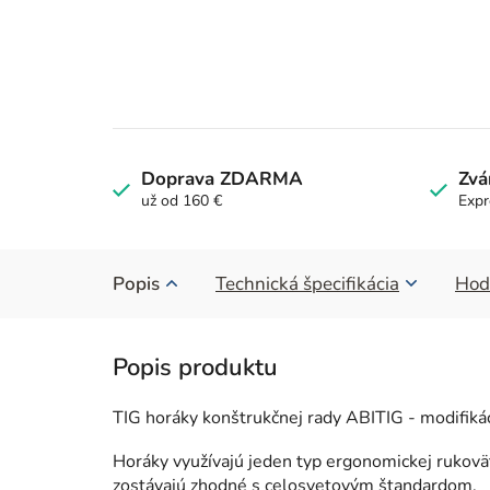
Doprava ZDARMA
Zvá
už od 160 €
Expr
Popis
Technická špecifikácia
Hod
TIG horáky konštrukčnej rady ABITIG - modifik
Horáky využívajú jeden typ ergonomickej rukovä
zostávajú zhodné s celosvetovým štandardom.