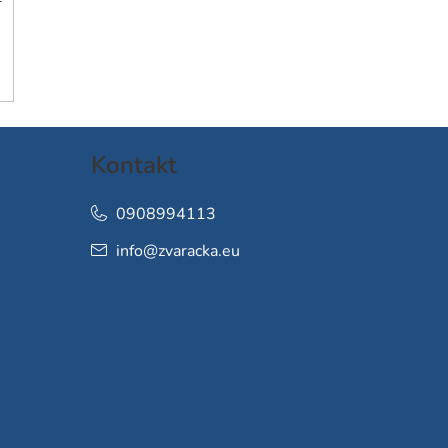
Kontakt
0908994113
info
@
zvaracka.eu