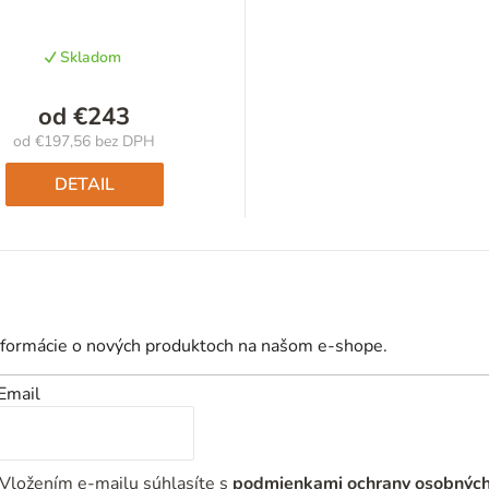
Skladom
od
€243
od
€197,56
bez DPH
Jednotková
cena:
DETAIL
nformácie o nových produktoch na našom e-shope.
Email
Vložením e-mailu súhlasíte s
podmienkami ochrany osobnýc