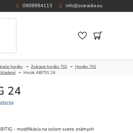
0908994113
info
@
zvaracka.eu
NÁKUPNÝ
KOŠÍK
áracie horáky
Zváracie horáky TIG
Horáky TIG
chladené
Horák ABITIG 24
G 24
otenia
ABITIG - modifikácia na celom svete známych