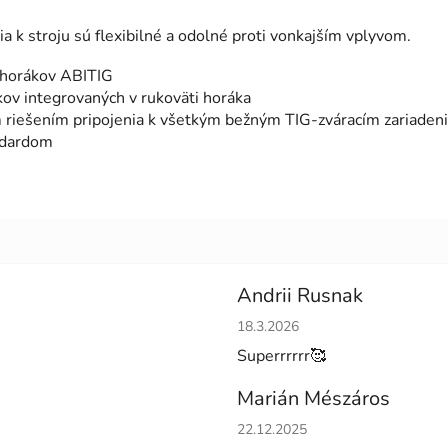
 k stroju sú flexibilné a odolné proti vonkajším vplyvom.
h horákov ABITIG
ov integrovaných v rukoväti horáka
m riešením pripojenia k všetkým bežným TIG-zváracím zariaden
ndardom
Andrii Rusnak
Hodnotenie obchodu je 5 z 5 h
18.3.2026
Superrrrrr🥰
Marián Mészáros
Hodnotenie obchodu je 5 z 5 h
22.12.2025